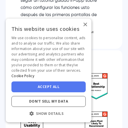
seguir un tutorial guiado in-app sobre
cómo configurar las funciones usto
después de las primeras pantallas de
onboarding.”
×
This website uses cookies
Rémi Drogoul
Head of Partnerships & Marketing @Opinew
We use cookies to personalise content, ads
and to analyse our traffic. We also share
information about your use of our site with
our advertising and analytics partners who
may combine it with other information that
you’ve provided to them or that they’ve
collected from your use of their services.
Cookie Policy
ACCEPT ALL
DON'T SELL MY DATA
SHOW DETAILS