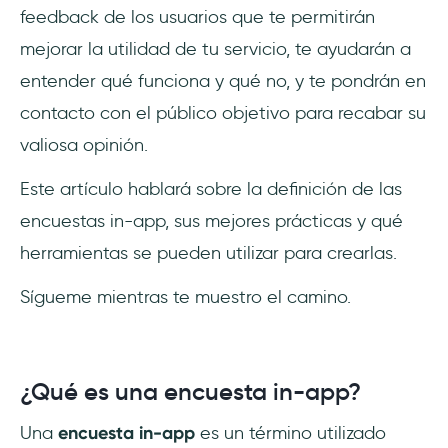
feedback de los usuarios que te permitirán
opiniones de los usuarios
mejorar la utilidad de tu servicio, te ayudarán a
1- UserGuiding - Onboarding y feedback de
entender qué funciona y qué no, y te pondrán en
usuarios
contacto con el público objetivo para recabar su
Ahora el trabajo es digital y a distancia, así
valiosa opinión.
que ¿cómo puedo obtener feedback?
Este artículo hablará sobre la definición de las
2- Typeform
encuestas in-app, sus mejores prácticas y qué
herramientas se pueden utilizar para crearlas.
3- SurveySparrow
Sígueme mientras te muestro el camino.
4- SurveyKiwi
5- Google Forms
¿Qué es una encuesta in-app?
6- SurveyMonkey
Una
encuesta in-app
es un término utilizado