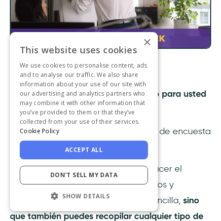
×
This website uses cookies
We use cookies to personalise content, ads
No te preocupes.
and to analyse our traffic. We also share
information about your use of our site with
Hemos facilitado este proceso tanto para usted
our advertising and analytics partners who
may combine it with other information that
como para sus usuarios.
you’ve provided to them or that they’ve
collected from your use of their services.
UserGuiding ofrece ahora funciones de encuesta
Cookie Policy
avanzadas (pero fáciles de usar).
ACCEPT ALL
Con UserGuiding, no solo puedes hacer el
DON'T SELL MY DATA
onboarding y atraer a usuarios nuevos y
SHOW DETAILS
existentes de forma más rápida y sencilla,
sino
que también puedes recopilar cualquier tipo de