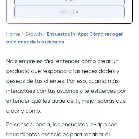
Beneficios de las encuestas in-app
GOOGLE AI
6 ejemplos de excelentes encuestas in-
app
Encuestas In-App: Cómo recoger
Home
/
Growth
/
opiniones de tus usuarios
1- HubSpot
No siempre es fácil entender cómo crear un
2- Zomato
producto que responda a las necesidades y
3- Twitter
deseos de tus clientes. Por eso, cuanto más
interactúes con tus usuarios y te esfuerces por
4- Nike Run Club
entender qué les atrae de ti, mejor sabrás qué
5- Evernote
crear y cómo.
6- Human: Activity Tracker App
En consecuencia, las encuestas in-app son
herramientas esenciales para recabar el
Las mejores herramientas para obtener