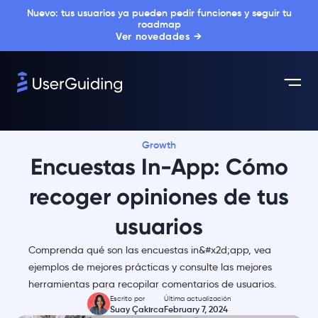
Nuevo: tus usuarios ya pueden pedir funciones y seguir tu
roadmap
Ver novedades →
Growth
Encuestas In-App: Cómo
recoger opiniones de tus
usuarios
Comprenda qué son las encuestas in&#x2d;app, vea
ejemplos de mejores prácticas y consulte las mejores
herramientas para recopilar comentarios de usuarios.
Escrito por
Última actualización
Suay Çakırca
February 7, 2024