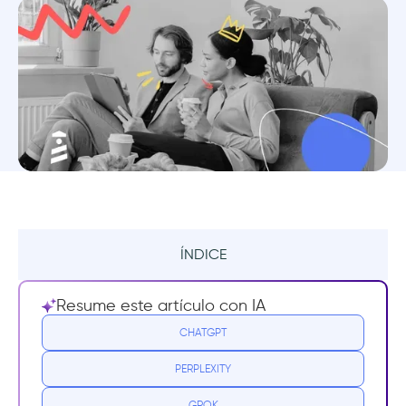
ÍNDICE
¿Qué es una encuesta in-app?
Resume este artículo con IA
¿Y por qué son importantes las encuestas in-
CHATGPT
app?
PERPLEXITY
¿Funcionan bien las encuestas in-app?
GROK