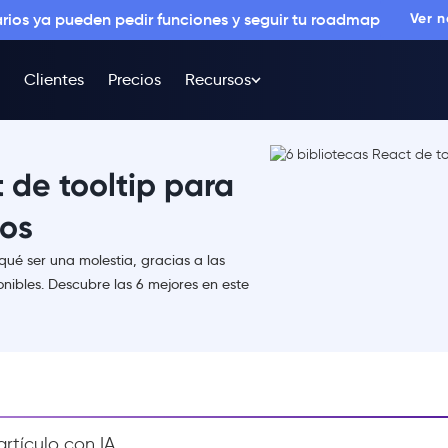
arios ya pueden pedir funciones y seguir tu roadmap
Ver 
Clientes
Precios
Recursos
 de tooltip para
ios
 qué ser una molestia, gracias a las
nibles. Descubre las 6 mejores en este
rtículo con IA