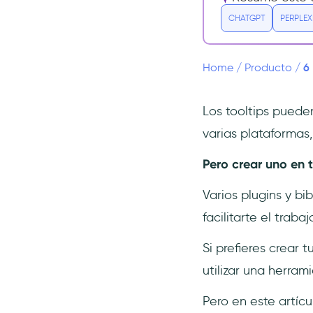
1- Tippy.js / React
CHATGPT
PERPLEX
2- Chakra UI
3- React Tooltip de Radix
6
Home
/
Producto
/
UI
4- React Tooltip de
wwayne
Los tooltips puede
5- RC-Tooltip
varias plataformas,
6- Floating UI React DOM
Pero crear uno en t
Selecciona en función de tus
necesidades
Varios plugins y b
Preguntas Frecuentes
facilitarte el trab
¿Cuáles son las mejores
Si prefieres crear 
bibliotecas React de
tooltips?
utilizar una herra
¿Es una biblioteca de código
abierto la mejor forma de
Pero en este artícu