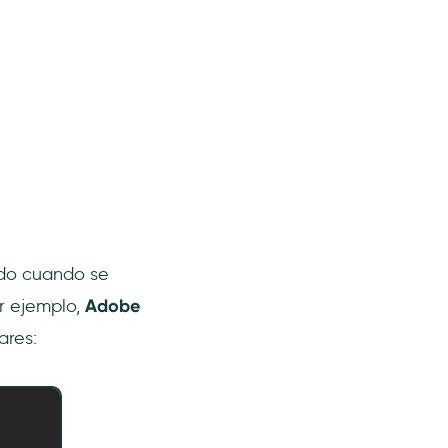
odo cuando se
or ejemplo,
Adobe
ares: