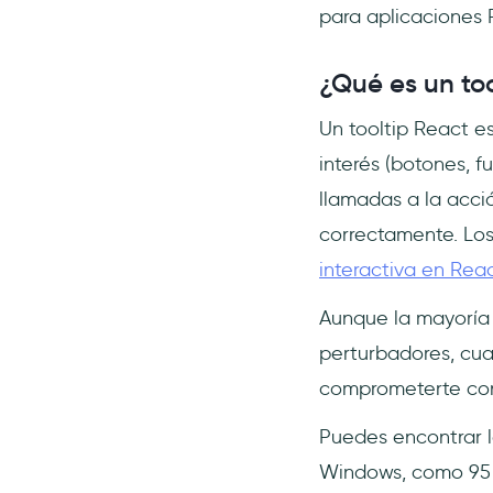
crear tooltips en React?
para aplicaciones 
¿Cuál es la mejor alternativa
a los tooltips de React?
¿Qué es un to
¿Cómo personalizo/estilo un
tooltip en React?
Un tooltip React e
interés (botones, f
llamadas a la acci
correctamente. Los
interactiva en Rea
Aunque la mayoría 
perturbadores, cua
comprometerte con 
Puedes encontrar 
Windows, como 95 