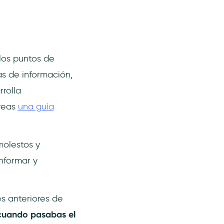
los puntos de
as de información,
rolla
creas
una guía
molestos y
nformar y
es anteriores de
 cuando pasabas el