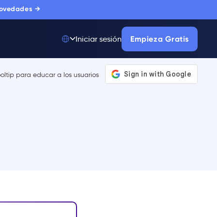
novedades →
Empieza Gratis
Iniciar sesión
Top 50 entre
175.000+ Productos
La única plataforma
de adopción digital
en la que confían
miles de
compradores
corporativos.
MÁS INFORMACIÓN