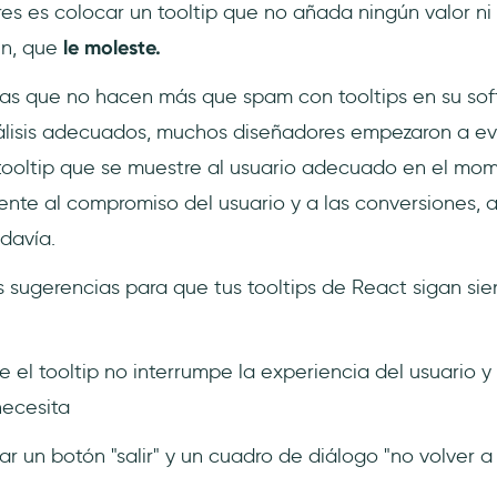
res es colocar un tooltip que no añada ningún valor ni
ún, que
le moleste.
as que no hacen más que spam con tooltips en su sof
álisis adecuados, muchos diseñadores empezaron a evit
 tooltip que se muestre al usuario adecuado en el m
ente al compromiso del usuario y a las conversiones, 
odavía.
s sugerencias para que tus tooltips de React sigan sie
 el tooltip no interrumpe la experiencia del usuario 
necesita
r un botón "salir" y un cuadro de diálogo "no volver a