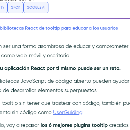
ITY
GROK
GOOGLE AI
 bibliotecas React de tooltip para educar a los usuarios
n ser una forma asombrosa de educar y comprometer a
 como web, móvil y escritorio.
u aplicación React por ti mismo puede ser un reto.
ibliotecas JavaScript de código abierto pueden ayudar
ajo de desarrollar elementos superpuestos.
tu tooltip sin tener que trastear con código, también p
mienta sin código como
UserGuiding
.
lo, voy a repasar
los 6 mejores plugins tooltip
creados