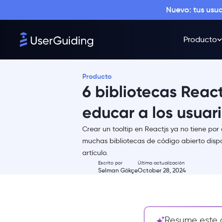
Nuevo: tus usu
Producto
Producto
6 bibliotecas React
educar a los usuar
Crear un tooltip en Reactjs ya no tiene por
¿Qué es un tooltip de React?
muchas bibliotecas de código abierto dispo
artículo.
¿Cómo añado un tooltip en
Escrito por
Última actualización
React?
Selman Gökçe
October 28, 2024
Qué esperar de los tooltips y
cómo conseguir más
6 mejores bibliotecas de tooltip
para React
Resume este a