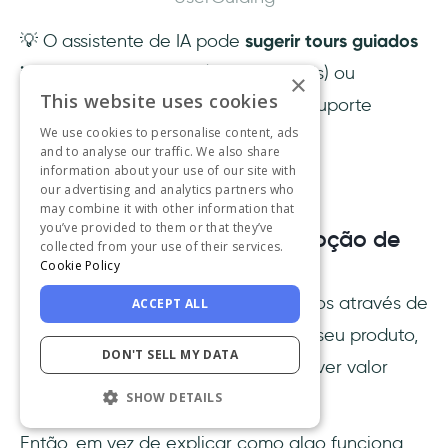
💡 O assistente de IA pode
sugerir tours guiados
interativos relevantes
(se disponíveis) ou
×
This website uses cookies
entregar o tópico a um agente de suporte
We use cookies to personalise content, ads
humano se não puder ser resolvido
and to analyse our traffic. We also share
automaticamente.
information about your use of our site with
our advertising and analytics partners who
may combine it with other information that
you’ve provided to them or that they’ve
5) Guias interativos para adoção de
collected from your use of their services.
recursos passo a passo
Cookie Policy
Guias interativos orientam os usuários através de
ACCEPT ALL
cada etapa diretamente dentro do seu produto,
DON'T SELL MY DATA
ajudando-os a completar tarefas e ver valor
imediatamente.
SHOW DETAILS
Então, em vez de explicar como algo funciona,