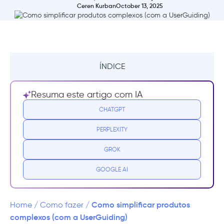
Ceren Kurban
October 13, 2025
ÍNDICE
Resumo
Resuma este artigo com IA
Por que os usuários se sentem perdidos no
CHATGPT
seu produto?
PERPLEXITY
Quais são as melhores práticas para
GROK
simplificar produtos complexos?
GOOGLE AI
#1 Anunciar atualizações e melhorias de
forma clara
Como simplificar produtos
Home
/
Como fazer
/
#2 Fornecer documentação clara e
complexos (com a UserGuiding)