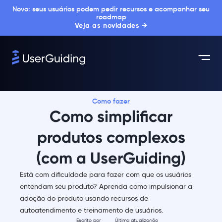
Novo: seus usuários podem pedir recursos e acompanhar seu
roadmap
Veja as novidades →
Como fazer
Como simplificar
produtos complexos
(com a UserGuiding)
Está com dificuldade para fazer com que os usuários
entendam seu produto? Aprenda como impulsionar a
adoção do produto usando recursos de
autoatendimento e treinamento de usuários.
Escrito por
Última atualização