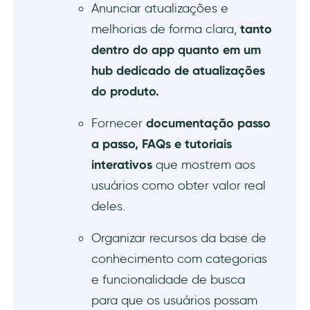
Anunciar atualizações e
3) Base de conhecimento para orientação
de produto pesquisável e estruturada
melhorias de forma clara,
tanto
dentro do app quanto em um
4) Assistente de IA para suporte
hub dedicado de atualizações
conversacional 24/7
do produto.
5) Guias interativos para adoção de recursos
Fornecer
documentação passo
passo a passo
a passo, FAQs e tutoriais
6) Hotspots/Tooltips para ajuda contextual
interativos
que mostrem aos
instantânea no app
usuários como obter valor real
deles.
Dicas de uso avançado para orientação
self-service
Organizar recursos da base de
conhecimento com categorias
Quais resultados positivos você pode
esperar com a UserGuiding?
e funcionalidade de busca
para que os usuários possam