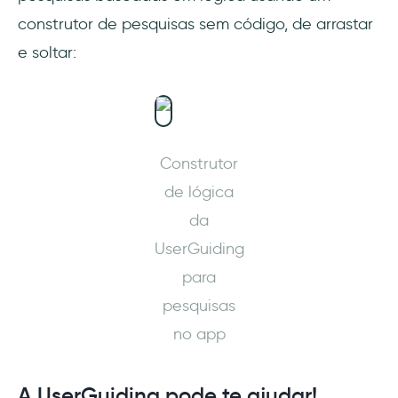
construtor de pesquisas sem código, de arrastar
e soltar:
Construtor
de lógica
da
UserGuiding
para
pesquisas
no app
A UserGuiding pode te ajudar!