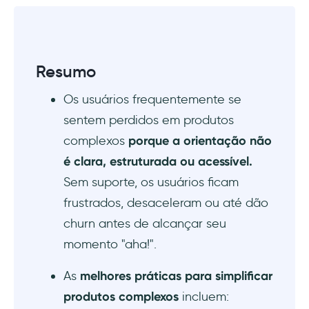
estruturada
#3 Tornar os recursos pesquisáveis e de fácil
acesso
Resumo
#4 Usar recursos visuais (capturas de tela,
Os usuários frequentemente se
vídeos) para simplificar fluxos complexos
sentem perdidos em produtos
#5 Atualizar continuamente o conteúdo com
complexos
porque a orientação não
base no feedback dos usuários
é clara, estruturada ou acessível.
Sem suporte, os usuários ficam
A UserGuiding pode te ajudar!
frustrados, desaceleram ou até dão
1) Atualizações do produto para manter os
churn antes de alcançar seu
usuários informados
momento "aha!".
2) Central de recursos para suporte self-
As
melhores práticas para simplificar
service centralizado
produtos complexos
incluem: