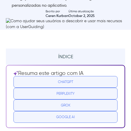
personalizadas no aplicativo.
Escrito por
Última atualização
Ceren Kurban
October 2, 2025
ÍNDICE
Resumo
Resuma este artigo com IA
Por que os usuários não estão adotando
CHATGPT
seus recursos?
PERPLEXITY
Quais são as melhores práticas para
GROK
impulsionar a adoção de recursos?
GOOGLE AI
1) Anuncie recursos com prompts dentro do
aplicativo durante fluxos de trabalho