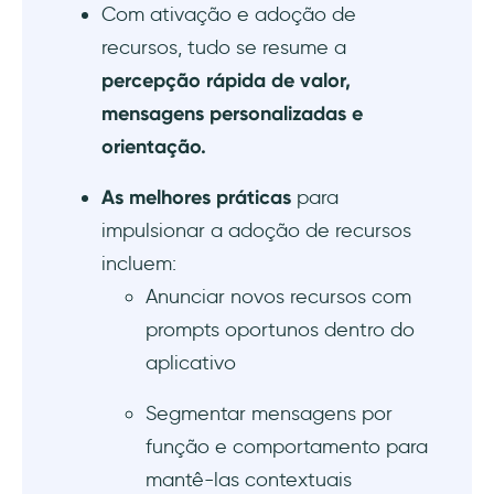
3) Guias para destacar recursos relevantes
Com ativação e adoção de
recursos, tudo se resume a
4) Segmentação para mensagens
percepção rápida de valor,
direcionadas
mensagens personalizadas e
5) Rastreamento de performance para
orientação.
materiais de onboarding
As melhores práticas
para
6) Relatórios de impacto para entender
impulsionar a adoção de recursos
como o engajamento com materiais
incluem:
influencia objetivos
Anunciar novos recursos com
Dicas de uso profissional para descoberta e
prompts oportunos dentro do
adoção bem-sucedida de recursos
aplicativo
Que resultados positivos você pode esperar
Segmentar mensagens por
com a UserGuiding?
função e comportamento para
mantê-las contextuais
Conclusão