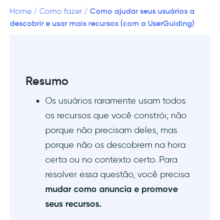
essenciais (e relevantes)
Como ajudar seus usuários a
Home
/
Como fazer
/
descobrir e usar mais recursos (com a UserGuiding)
2) Segmente mensagens por função e
padrões de uso
3) Oriente com guias interativos ou
Resumo
checklists
Os usuários raramente usam todos
4) Reforce via changelogs e atualizações
os recursos que você constrói; não
A UserGuiding pode te ajudar!
porque não precisam deles, mas
porque não os descobrem na hora
1) Tooltips para disparar mensagens
certa ou no contexto certo. Para
contextuais
resolver essa questão, você precisa
2) Hotspots para destacar recursos no
mudar como anuncia e promove
contexto
seus recursos.