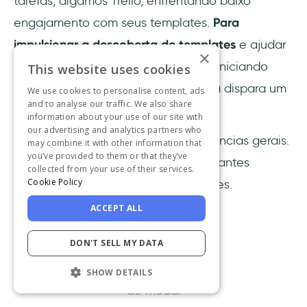
tarefas, digamos Trello, enfrentando baixo
engajamento com seus templates.
Para
impulsionar a descoberta de templates
e ajudar
×
usuários a se sentirem confortáveis iniciando
This website uses cookies
uma nova visualização, a plataforma dispara um
We use cookies to personalise content, ads
and to analyse our traffic. We also share
modal com dois objetivos:
information about your use of our site with
our advertising and analytics partners who
Entender usuários e suas tendências gerais.
may combine it with other information that
you’ve provided to them or that they’ve
Oferecer guias interativos relevantes
collected from your use of their services.
Cookie Policy
adaptados às suas necessidades.
ACCEPT ALL
DON'T SELL MY DATA
Um exemplo
SHOW DETAILS
de modal