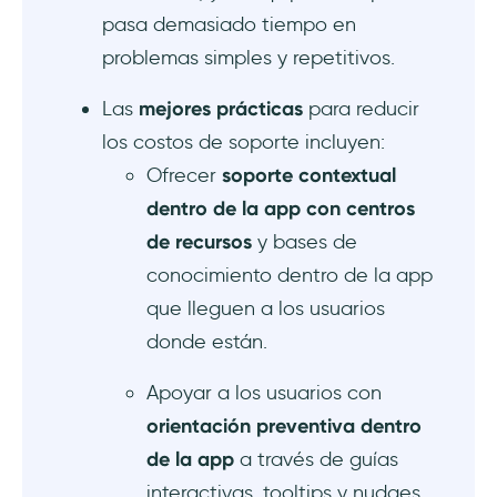
3) Chatbots de IA dentro de la app para
pasa demasiado tiempo en
respuestas instantáneas
problemas simples y repetitivos.
4) Tooltips contextuales, hotspots y guías
Las
mejores prácticas
para reducir
interactivas para ayuda guiada
los costos de soporte incluyen:
Consejos profesionales de uso para soporte
Ofrecer
soporte contextual
efectivo dentro de la app
dentro de la app con centros
de recursos
y bases de
¿Qué resultados positivos puedes esperar
con UserGuiding?
conocimiento dentro de la app
que lleguen a los usuarios
Conclusión
donde están.
Apoyar a los usuarios con
orientación preventiva dentro
de la app
a través de guías
interactivas, tooltips y nudges.