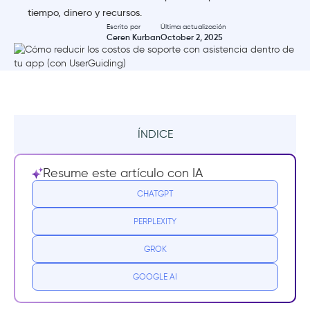
tiempo, dinero y recursos.
Escrito por
Última actualización
Ceren Kurban
October 2, 2025
ÍNDICE
Resumen
Resume este artículo con IA
¿Por qué los costos de soporte al cliente son
CHATGPT
tan altos?
PERPLEXITY
¿Cuáles son las mejores prácticas para
GROK
reducir los costos de soporte?
GOOGLE AI
#1 Ofrece ayuda contextual donde los
usuarios la necesiten