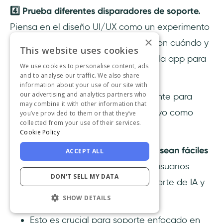
4️⃣ Prueba diferentes disparadores de soporte.
Piensa en el diseño UI/UX como un experimento
×
científico. Necesitas experimentar con cuándo y
This website uses cookies
dónde aparece la ayuda dentro de la app para
We use cookies to personalise content, ads
maximizar la efectividad.
and to analyse our traffic. We also share
information about your use of our site with
our advertising and analytics partners who
Esto es especialmente importante para
may combine it with other information that
elementos de soporte preventivo como
you’ve provided to them or that they’ve
collected from your use of their services.
tooltips, hotspots y guías.
Cookie Policy
5️⃣ Haz que las opciones de soporte sean fáciles
ACCEPT ALL
de descubrir.
Asegúrate de que los usuarios
DON'T SELL MY DATA
puedan encontrar rápidamente soporte de IA y
recursos sin clics extra.
SHOW DETAILS
Esto es crucial para soporte enfocado en