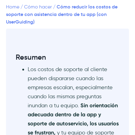
Cómo reducir los costos de
Home
/
Cómo hacer
/
#2 Usa automatización e IA para preguntas
soporte con asistencia dentro de tu app (con
repetitivas o comunes
UserGuiding)
#3 Combina recursos de autoservicio
(preguntas frecuentes, guías) con soporte en
vivo
Resumen
¡UserGuiding puede ayudarte!
Los costos de soporte al cliente
pueden dispararse cuando las
1) Centros de recursos y bases de
conocimiento integrados directamente en el
empresas escalan, especialmente
producto
cuando las mismas preguntas
inundan a tu equipo.
Sin orientación
2) Base de conocimiento independiente para
adecuada dentro de la app y
centralizar materiales de ayuda fuera de tu
app
soporte de autoservicio, los usuarios
se frustran,
y tu equipo de soporte