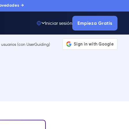
novedades →
Empieza Gratis
Iniciar sesión
Top 50 entre
175.000+ Productos
La única plataforma
de adopción digital
en la que confían
miles de
compradores
corporativos.
MÁS INFORMACIÓN