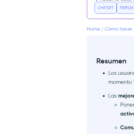
en la aplicación, donde los
CHATGPT
PERPLEX
usuarios están activos
#2 Usa mensajes claros
enfocados en beneficios
Home
/
Cómo hacer
#3 Segmenta anuncios por rol
y actividad del usuario
#4 Refuerza la información
con tooltips y hotspots
Resumen
#5 Guía a los usuarios con
guías interactivas
Los usuari
#6 Aumenta la motivación del
momento "a
usuario con checklists
Las
mejore
¡UserGuiding puede ayudarte!
Poner
1) Modales en la aplicación
para actualizaciones del
activ
producto
2) Actualizaciones del
Comun
producto para mantener