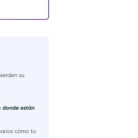
pierden su
s
donde están
arios cómo tu