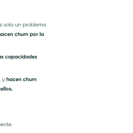
es solo un problema
hacen churn por la
as capacidades
, y
hacen churn
llos.
ente.