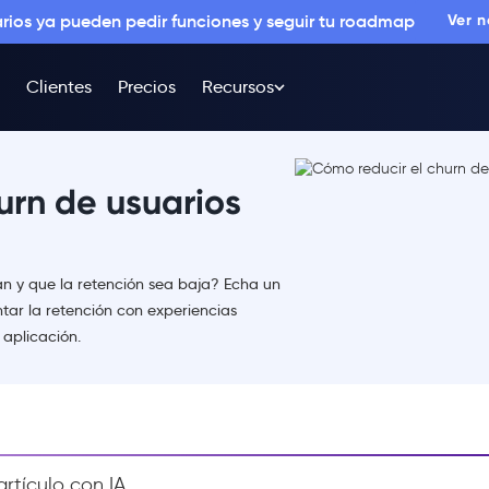
arios ya pueden pedir funciones y seguir tu roadmap
Ver 
Clientes
Precios
Recursos
urn de usuarios
an y que la retención sea baja? Echa un
tar la retención con experiencias
 aplicación.
rtículo con IA