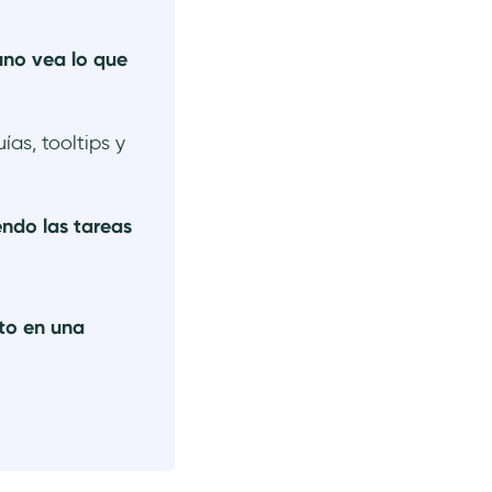
no vea lo que
as, tooltips y
endo las tareas
to en una