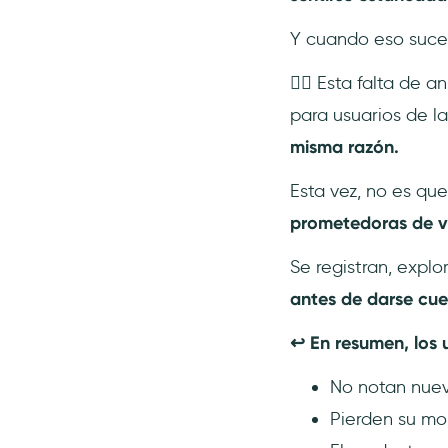
Y cuando eso suced
👉🏻 Esta falta de 
para usuarios de l
misma razón.
Esta vez, no es qu
prometedoras de v
Se registran, expl
antes de darse cue
↩️ En resumen, los
No notan nuev
Pierden su mom