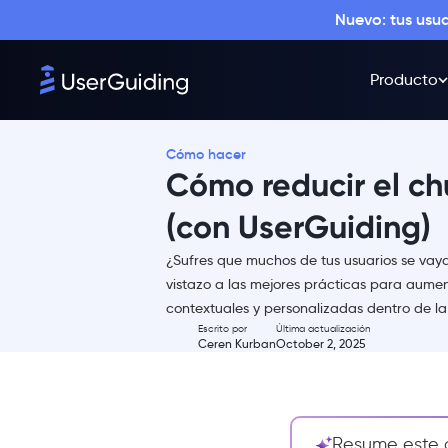
Nuevo: tus usu
Producto
Cómo hacer
Cómo reducir el ch
(con UserGuiding)
¿Sufres que muchos de tus usuarios se vay
Resumen
vistazo a las mejores prácticas para aumen
contextuales y personalizadas dentro de la
¿Por qué están haciendo churn
Escrito por
Última actualización
los usuarios?
Ceren Kurban
October 2, 2025
¿Cuáles son las mejores
prácticas para reducir el
churn?
#1 Anuncia actualizaciones
Resume este a