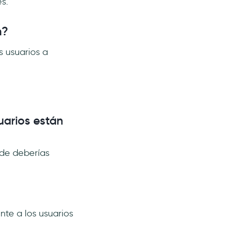
s.
n?
s usuarios a
uarios están
nde deberías
nte a los usuarios