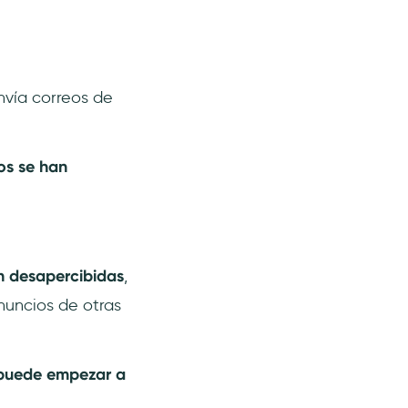
vía correos de
os se han
n desapercibidas
,
nuncios de otras
 puede empezar a