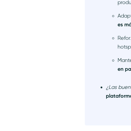
produ
cada actualización
organizada en un lugar
Adapt
accesible
es má
3) Banners para anuncios
importantes
Refor
4) Hotspots para atraer
hotsp
atención a los cambios
5) Analytics para rastrear el
Mante
compromiso para refinar
futuras actualizaciones
en p
Consejos de para crear anuncios
exitosos en tu producto
¿Las buen
¿Qué resultados positivos puedes
plataforma
esperar con UserGuiding?
Conclusión