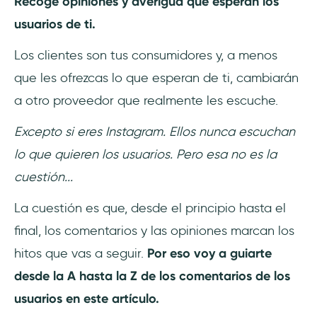
Recoge opiniones y averigua qué esperan los
2- Desarrollo
usuarios de ti.
3- Mejora continua
Los clientes son tus consumidores y, a menos
que les ofrezcas lo que esperan de ti, cambiarán
Cómo recoger la opinión de los usuarios
a otro proveedor que realmente les escuche.
1- Realización de encuestas
Excepto si eres Instagram. Ellos nunca escuchan
Ahora que el trabajo es digital y a distancia,
lo que quieren los usuarios. Pero esa no es la
¿cómo puedo recoger opiniones?
cuestión...
2- Buscando en los foros
La cuestión es que, desde el principio hasta el
final, los comentarios y las opiniones marcan los
3- Observación minuciosa
hitos que vas a seguir.
Por eso voy a guiarte
Cómo utilizar las opiniones de los usuarios
desde la A hasta la Z de los comentarios de los
usuarios en este artículo.
Paso 1: Analizar la información recopilada