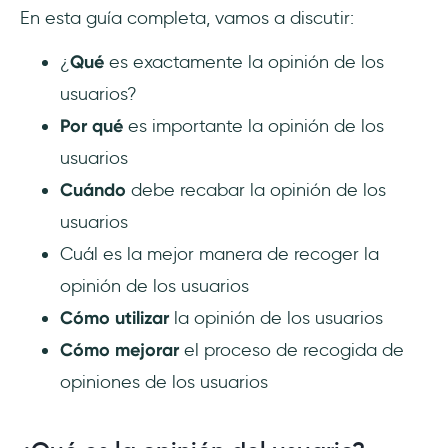
En esta guía completa, vamos a discutir:
Paso 2: Tomar medidas
¿
Qué
es exactamente la opinión de los
Cómo mejorar el proceso de recogida de
usuarios?
opiniones de los usuarios
Por qué
es importante la opinión de los
Preguntas Frecuentes
usuarios
Cuándo
debe recabar la opinión de los
¿Por qué debo recoger la opinión de los
usuarios
usuarios?
Cuál es la mejor manera de recoger la
¿Existe alguna herramienta para recoger
opinión de los usuarios
opiniones?
Cómo utilizar
la opinión de los usuarios
¿Quién gestiona las opiniones de los
Cómo mejorar
el proceso de recogida de
usuarios en una empresa?
opiniones de los usuarios