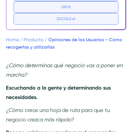
1- Mejora iterativa
GROK
2- Importancia del cliente
GOOGLE AI
3- Personalización
Opiniones de los Usuarios - Cómo
Home
/
Producto
/
4- Mejora de los procesos
recogerlas y utilizarlas
5- aprovechar los comentarios negativos
¿Cómo determinas qué negocio vas a poner en
marcha?
6- Mejora de la segmentación
Escuchando a la gente y determinando sus
7- Fidelidad a la marca
necesidades.
Cuándo recoger las opiniones de los
¿Cómo creas una hoja de ruta para que tu
usuarios
negocio crezca más rápido?
1- Ideación