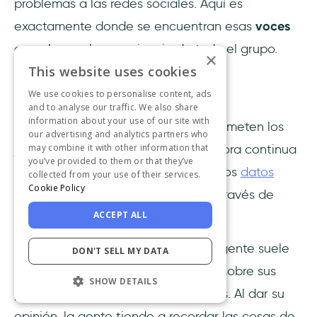
problemas a las redes sociales. Aquí es
exactamente donde se encuentran esas
voces
que ahogan la experiencia de todo el grupo.
×
This website uses cookies
We use cookies to personalise content, ads
3- Observación minuciosa
and to analyse our traffic. We also share
information about your use of our site with
Sin embargo, un
error común
que cometen los
our advertising and analytics partners who
jefes de producto en la fase de mejora continua
may combine it with other information that
you’ve provided to them or that they’ve
es basarse casi exclusivamente en los
datos
collected from your use of their services.
Cookie Policy
autoinformados
por los usuarios, a través de
ACCEPT ALL
encuestas y foros.
Aunque los usuarios no mienten, la gente suele
DON'T SELL MY DATA
ser muy mala a la hora de informar sobre sus
SHOW DETAILS
propias actividades y razonamientos. Al dar su
opinión, la gente tiende a recordar las cosas de