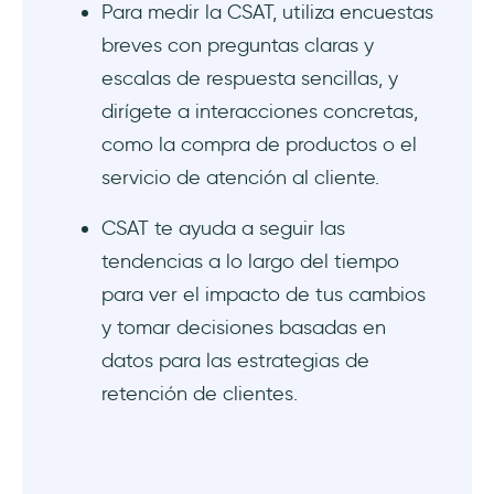
Para medir la CSAT, utiliza encuestas
¿Con qué frecuencia hay que realizar
breves con preguntas claras y
encuestas CSAT?
escalas de respuesta sencillas, y
dirígete a interacciones concretas,
¿Cuáles son algunas limitaciones de las
encuestas CSAT?
como la compra de productos o el
servicio de atención al cliente.
CSAT te ayuda a seguir las
tendencias a lo largo del tiempo
para ver el impacto de tus cambios
y tomar decisiones basadas en
datos para las estrategias de
retención de clientes.