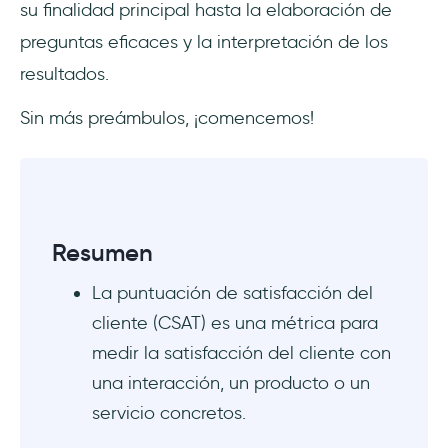
su finalidad principal hasta la elaboración de
Identificar áreas de mejora en la experiencia
preguntas eficaces y la interpretación de los
del cliente
resultados.
Compara los resultados con los de la
Sin más preámbulos, ¡comencemos!
competencia
Toma decisiones basadas en datos para
estrategias de retención de clientes
Conclusión
Resumen
Preguntas Frecuentes
La puntuación de satisfacción del
cliente (CSAT) es una métrica para
¿Qué es una buena puntuación en una
medir la satisfacción del cliente con
encuesta de satisfacción del cliente?
una interacción, un producto o un
¿Qué es la puntuación de satisfacción del
servicio concretos.
cliente?