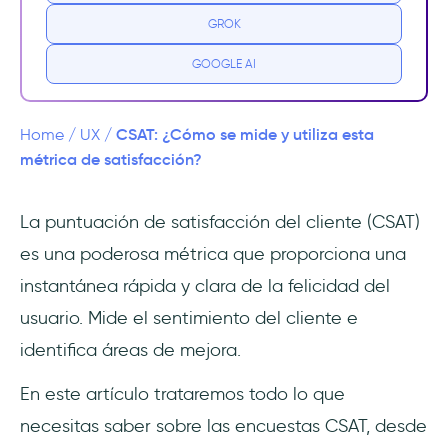
‎Cómo medir el CSAT
GROK
Encuestas de satisfacción del cliente
GOOGLE AI
Tipos de preguntas del CSAT
CSAT: ¿Cómo se mide y utiliza esta
Home
/
UX
/
Preguntas de muestra de la encuesta
métrica de satisfacción?
CSAT
La puntuación de satisfacción del cliente (CSAT)
Fórmula de satisfacción del cliente
es una poderosa métrica que proporciona una
¿Qué es una buena puntuación en el
instantánea rápida y clara de la felicidad del
CSAT?
usuario. Mide el sentimiento del cliente e
identifica áreas de mejora.
¿Cómo utilizar el CSAT?
En este artículo trataremos todo lo que
Haz un seguimiento de la satisfacción del
cliente a lo largo del tiempo
necesitas saber sobre las encuestas CSAT, desde