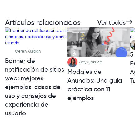
Artículos relacionados
Ver todos
Ceren Kurban
5 E
Banner de
Per
Suay Çakırca
notificación de sitios
Modales de
Ayu
web: mejores
Anuncios: Una guía
Tuy
ejemplos, casos de
práctica con 11
uso y consejos de
ejemplos
experiencia de
usuario