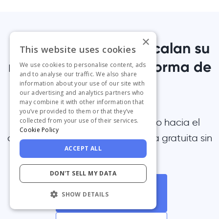
×
1.000+ equipos ya escalan su
This website uses cookies
negocio con la plataforma de
We use cookies to personalise content, ads
and to analyse our traffic. We also share
UserGuiding
information about your use of our site with
our advertising and analytics partners who
may combine it with other information that
you’ve provided to them or that they’ve
Únete a ellos: da el primer paso hacia el
collected from your use of their services.
Cookie Policy
crecimiento y comienza tu prueba gratuita sin
ACCEPT ALL
preocupación.
DON'T SELL MY DATA
Reservar una
SHOW DETAILS
Demo