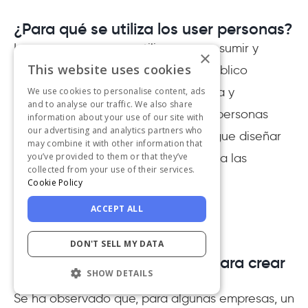
¿Para qué se utiliza los user personas?
Los user personas se utilizan para resumir y
×
This website uses cookies
mostrar la investigación sobre un público
objetivo concreto de forma atractiva y
We use cookies to personalise content, ads
and to analyse our traffic. We also share
memorable. Con la ayuda de estas personas
information about your use of our site with
our advertising and analytics partners who
semi-ficticias, todo tu equipo consigue diseñar
may combine it with other information that
el producto de forma que responda a las
you’ve provided to them or that they’ve
collected from your use of their services.
necesidades de los usuarios.
Cookie Policy
ACCEPT ALL
DON'T SELL MY DATA
¿Es suficiente una persona para crear
SHOW DETAILS
un perfil de usuario?
Se ha observado que, para algunas empresas, un