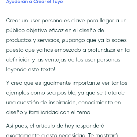
Ayudarán a Crear el Tuyo
User Persona 3: Rebecca, YouTuber
Crear un user persona es clave para llegar a un
User Persona 4: Phoebe, diseñadora de UX
público objetivo eficaz en el diseño de
User Persona 5: Jason, Director Regional
productos y servicios, ¡supongo que ya lo sabes
puesto que ya has empezado a profundizar en la
Conclusión
definición y las ventajas de los user personas
Preguntas Frecuentes
leyendo este texto!
¿Qué es un ejemplo de user persona?
Y creo que es igualmente importante ver tantos
ejemplos como sea posible, ya que se trata de
¿Para qué se utiliza los user personas?
una cuestión de inspiración, conocimiento en
¿Es suficiente una persona para crear un
diseño y familiaridad con el tema.
perfil de usuario?
Así pues, el artículo de hoy responderá
exactamente a esta necesidad. Te mostrará