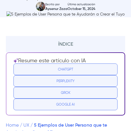
Escrito por
Última actualización
Aysenur Zaza
October 15, 2024
ÍNDICE
¿Qué es un user persona?
Resume este artículo con IA
Cómo crear user personas
CHATGPT
PERPLEXITY
Ejemplos típicos de user persona +
plantillas
GROK
User Persona 1: John, empresario
GOOGLE AI
User Persona 2: Catelyn, gestora de éxito de
clientes
5 Ejemplos de User Persona que te
Home
/
UX
/