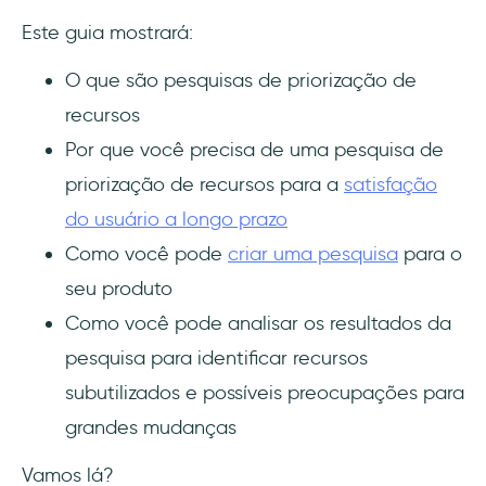
Estratégias eficazes para a pesquisa de
Este guia mostrará:
priorização de recursos
O que são pesquisas de priorização de
Tipos de perguntas da pesquisa de
recursos
priorização de recursos
Por que você precisa de uma pesquisa de
Quando realizar uma pesquisa de
priorização de recursos para a
satisfação
priorização de recursos
do usuário a longo prazo
Como você pode
criar uma pesquisa
para o
Dos dados às percepções acionáveis
seu produto
Conclusão
Como você pode analisar os resultados da
pesquisa para identificar recursos
Perguntas Frequentes
subutilizados e possíveis preocupações para
O que são pesquisas de priorização de
grandes mudanças
recursos?
Vamos lá?