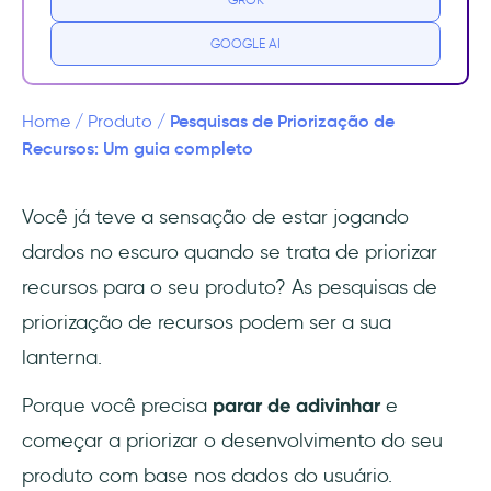
recursos
GOOGLE AI
Seus recursos se concentram em usuários
reais
Pesquisas de Priorização de
Home
/
Produto
/
Você toma decisões baseadas em dados
Recursos: Um guia completo
Você fala a linguagem dos negócios
Você já teve a sensação de estar jogando
dardos no escuro quando se trata de priorizar
Você melhora a alocação de recursos
recursos para o seu produto? As pesquisas de
Você reduz o risco de desenvolvimento
priorização de recursos podem ser a sua
lanterna.
Um guia para a realização da pesquisa de
priorização de recursos
Porque você precisa
parar de adivinhar
e
Perguntas a serem feitas na pesquisa de
começar a priorizar o desenvolvimento do seu
priorização de recursos
produto com base nos dados do usuário.