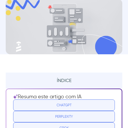
ÍNDICE
Resumo
Resuma este artigo com IA
O que é uma pesquisa de priorização de
CHATGPT
recursos?
PERPLEXITY
Vantagens da pesquisa de priorização de
GROK