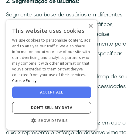
2. Segmentação de usuários:
Segmente sua base de usuários em diferentes
grupos com base em dados demográficos,
×
This website uses cookies
padrões de uso ou necessidades. Realize
We use cookies to personalise content, ads
pesquisas separadas para cada segmento para
and to analyse our traffic. We also share
information about your use of our site with
obter insights sobre as prioridades específicas
our advertising and analytics partners who
de cada grupo de usuários.
may combine it with other information that
you’ve provided to them or that they’ve
collected from your use of their services.
Isso pode ajudá-lo a adaptar o roadmap de seu
Cookie Policy
produto para atender às diversas necessidades
ACCEPT ALL
de seu público.
DON'T SELL MY DATA
3. Matriz de esforço e impacto:
SHOW DETAILS
Apresente os recursos em uma matriz em que o
eixo x representa o esforço de desenvolvimento