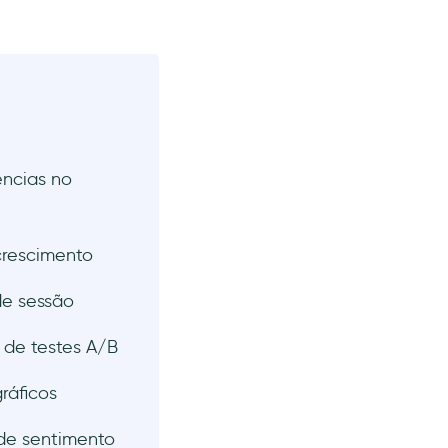
ncias no
crescimento
de sessão
 de testes A/B
ráficos
de sentimento