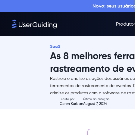
Novo: seus usuári
Produto
SaaS
As 8 melhores fer
rastreamento de e
Rastreie e analise as ações dos usuários d
Resumo
ferramentas de rastreamento de eventos. D
otimize os produtos com o software de ras
O que é rastreamento de
Escrito por
Última atualização
eventos?
Ceren Kurban
August 7, 2024
Por que você precisa de
ferramentas de rastreamento de
eventos?
Recursos importantes de uma