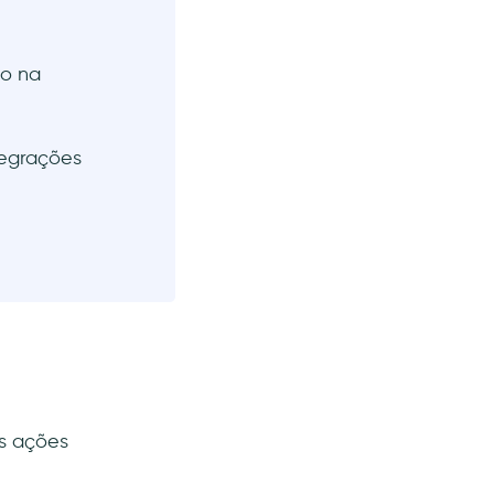
do na
tegrações
s ações