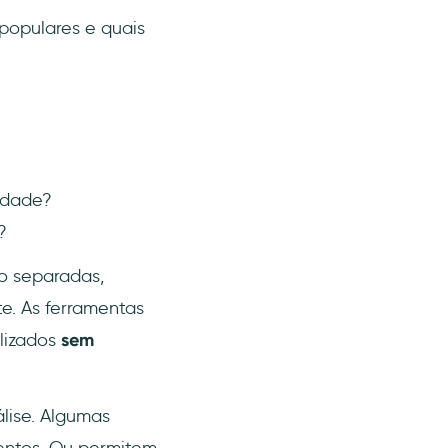
populares e quais
ldade?
?
o separadas,
e. As ferramentas
lizados
sem
álise. Algumas
entos. Ou permitem