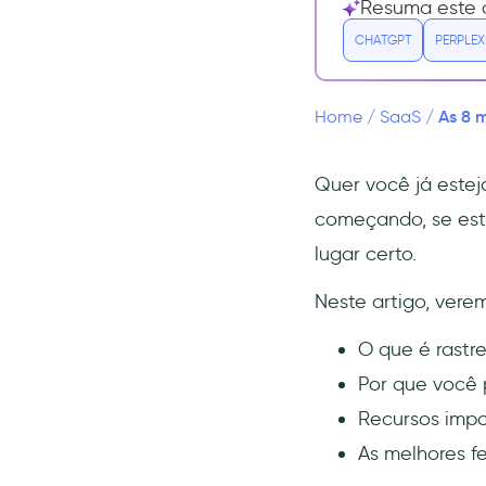
Resuma este a
ferramenta de rastreamento de
eventos
CHATGPT
PERPLEX
Segmentação de usuários
Testes A/B
As 8 
Home
/
SaaS
/
Criação de eventos
personalizados
Quer você já este
Rastreamento regressivo
começando, se est
Fluxo de dados em tempo
real
lugar certo.
Integrações
Neste artigo, vere
As melhores ferramentas de
rastreamento de eventos
O que é rastr
UserGuiding
Por que você 
Mixpanel
Recursos impo
Hotjar
As melhores f
Amplitude