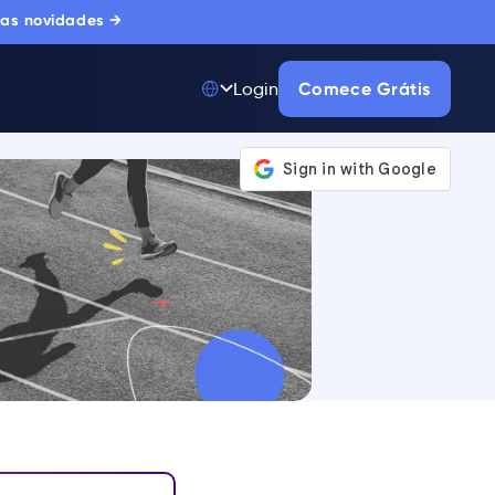
 as novidades →
Comece Grátis
Login
Top 50 entre
175.000+ Produtos
A única plataforma
de adoção digital
confiada por
milhares de
compradores
corporativos.
SAIBA MAIS