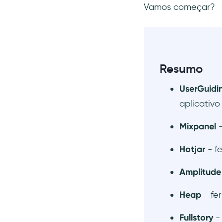
Vamos começar?
Heap
Fullstory
Matomo
Google Analytics (GA4)
Resumo
Conclusão
UserGuidi
Perguntas Frequentes
aplicativo
O que é rastreamento de
eventos em CRM?
Mixpanel
O que é um rastreador de
eventos?
Hotjar
- f
O que é um exemplo de
rastreamento de eventos?
Amplitud
Heap
- fe
Fullstory
-