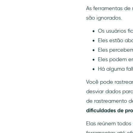
As ferramentas de 
são ignorados.
Os usuários f
Eles estão ab
Eles percebem
Eles podem en
Há alguma fal
Você pode rastrear
desviar dados para
de rastreamento de
dificuldades de p
Elas reúnem todos o
ferramentas até o