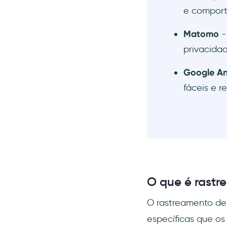
e compor
Matomo
-
privacida
Google An
fáceis e r
O que é rastr
O rastreamento de
específicas que os 