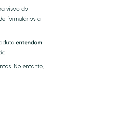
na visão do
de formulários a
roduto
entendam
do.
ntos. No entanto,