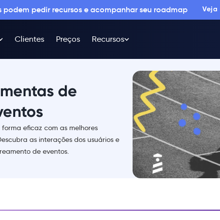
os podem pedir recursos e acompanhar seu roadmap
Veja
Clientes
Preços
Recursos
ramentas de
ventos
e forma eficaz com as melhores
escubra as interações dos usuários e
treamento de eventos.