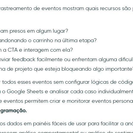
rastreamento de eventos mostram quais recursos são 
icam presos em algum lugar?
andonando o carrinho na última etapa?
 a CTA e interagem com ela?
viar feedback facilmente ou enfrentam alguma dificu
ha de projeto que esteja bloqueando algo importante
 todos esses eventos sem configurar lógicas de códig
 o Google Sheets e analisar cada caso individualment
 eventos permitem criar e monitorar eventos persona
rogramação.
s dados em painéis fáceis de usar para facilitar a an
ferecem análise comportamental ou análise de sentim