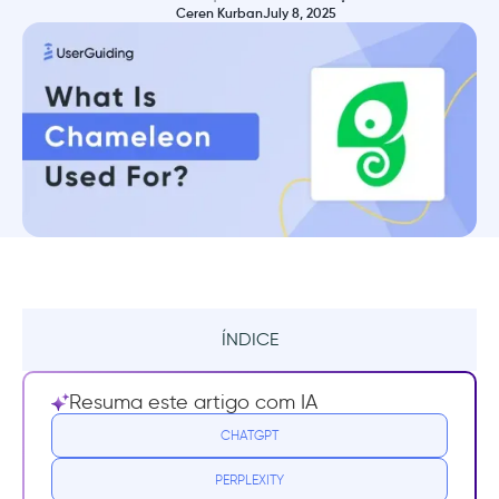
Ceren Kurban
July 8, 2025
ÍNDICE
Resumo
Resuma este artigo com IA
O que é o Chameleon?
CHATGPT
PERPLEXITY
Para que o Chameleon é usado?