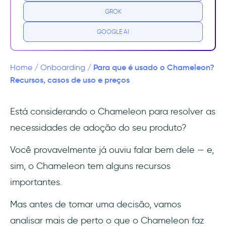
GROK
Quais são os principais casos de uso e
recursos do Chameleon?
GOOGLE AI
Quanto custa o Chameleon?
Para que é usado o Chameleon?
Home
/
Onboarding
/
Quais são os prós do Chameleon?
Recursos, casos de uso e preços
Quais são os contras do Chameleon?
Está considerando o Chameleon para resolver as
necessidades de adoção do seu produto?
Uma alternativa melhor ao Chameleon
Você provavelmente já ouviu falar bem dele — e,
Quanto custa a UserGuiding?
sim, o Chameleon tem alguns recursos
Resumindo...
importantes.
Perguntas Frequentes
Mas antes de tomar uma decisão, vamos
analisar mais de perto o que o Chameleon faz
O que é o Chameleon e como ele oferece