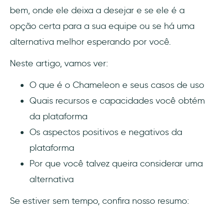
bem, onde ele deixa a desejar e se ele é a
suporte a fluxos de onboarding orientados
pelo produto?
opção certa para a sua equipe ou se há uma
alternativa melhor esperando por você.
Para que o Chameleon é usado nas
estratégias de engajamento em um SaaS?
Neste artigo, vamos ver:
Quais são os principais casos de uso do
O que é o Chameleon e seus casos de uso
Chameleon para mensagens e orientação
Quais recursos e capacidades você obtém
do usuário dentro do aplicativo ?
da plataforma
Quais recursos o Chameleon oferece para
Os aspectos positivos e negativos da
fluxos interativos de onboarding?
plataforma
Por que você talvez queira considerar uma
Como o Chameleon ajuda a melhorar as
métricas de ativação e retenção para
alternativa
equipes de produto?
Se estiver sem tempo, confira nosso resumo: