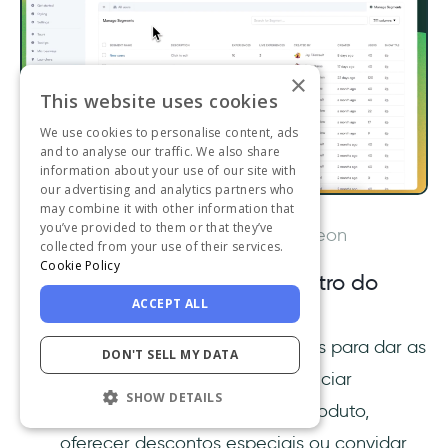
×
This website uses cookies
We use cookies to personalise content, ads
and to analyse our traffic. We also share
information about your use of our site with
our advertising and analytics partners who
may combine it with other information that
you’ve provided to them or that they’ve
Segmentação do Chameleon
collected from your use of their services.
Cookie Policy
Anúncios e comunicação dentro do
produto:
ACCEPT ALL
Modais:
Você pode usar modais para dar as
DON'T SELL MY DATA
boas-vindas aos usuários, anunciar
SHOW DETAILS
atualizações importantes do produto,
oferecer descontos especiais ou convidar