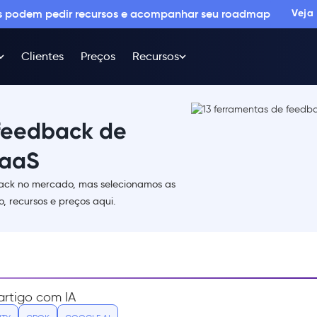
os podem pedir recursos e acompanhar seu roadmap
Veja
Clientes
Preços
Recursos
 feedback de
SaaS
back no mercado, mas selecionamos as
, recursos e preços aqui.
rtigo com IA