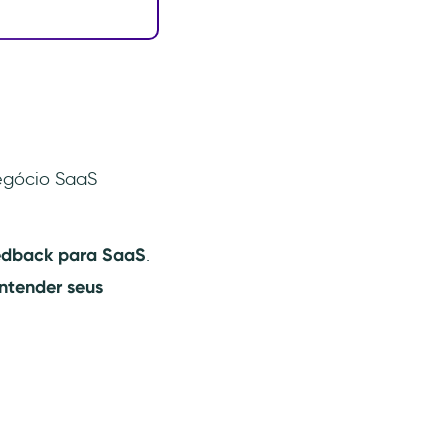
negócio SaaS
eedback para SaaS
.
ntender seus