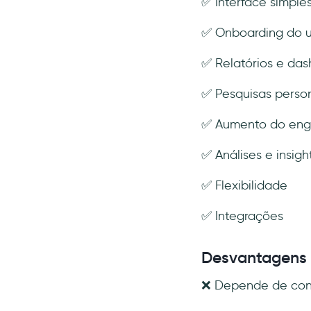
✅ Interface simple
✅ Onboarding do u
✅ Relatórios e da
✅ Pesquisas perso
✅ Aumento do eng
✅ Análises e insigh
✅ Flexibilidade
✅ Integrações
Desvantagens
❌ Depende de cone