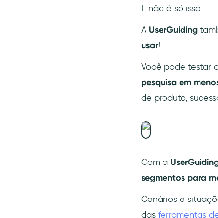
E não é só isso.
Casos de uso
Vantagens
A
UserGuiding
tamb
Desvantagens
usar
!
13- Wootric
Você pode testar a 
Preços
pesquisa em menos
Casos de uso
de produto, sucess
Vantagens
Desvantagens
Conclusão
Perguntas Frequentes
Com a
UserGuidin
Qual é o melhor jeito de
segmentos para ma
coletar feedback em
aplicativos SaaS?
Cenários e situaçõe
Quais ferramentas posso usar
para coletar feedback dos
das
ferramentas d