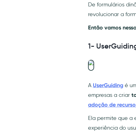
De formulários din
Vantagens
revolucionar a for
Desvantagens
10- Delighted
Então vamos nessa
Preços
1- UserGuidin
Casos de uso
Vantagens
Desvantagens
11- Getfeedback
A
UserGuiding
é um
Preços
empresas a criar
t
Casos de uso
adoção de recurso
Vantagens
Desvantagens
Ela permite que a 
12- Nicereply
experiência do usuá
Preços