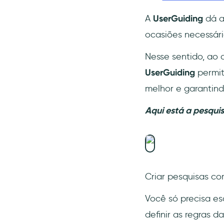
clientes?
A
UserGuiding
dá a
Quais são os métodos para
coletar feedback dos
ocasiões necessári
clientes?
Nesse sentido, ao 
UserGuiding
permit
melhor e garantin
Aqui está a pesqui
Criar pesquisas c
Você só precisa es
definir as regras d