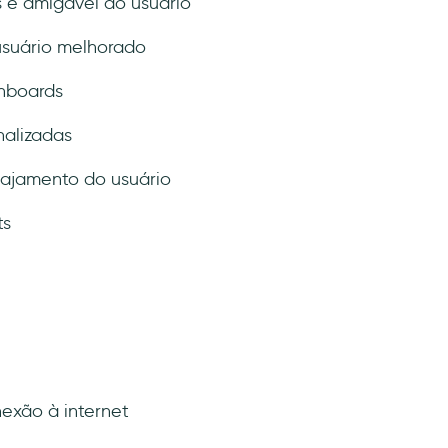
s e amigável ao usuário
suário melhorado
shboards
nalizadas
ajamento do usuário
ts
xão à internet