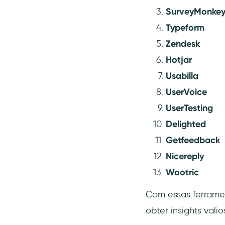
SurveyMonke
Desvantagens
Typeform
7- Usabilla
Zendesk
Preços
Hotjar
Casos de uso
Usabilla
Vantagens
UserVoice
Desvantagens
UserTesting
8- UserVoice
Delighted
Preços
Getfeedback
Casos de uso
Nicereply
Vantagens
Wootric
Desvantagens
9- UserTesting
Com essas ferrame
Preços
obter insights vali
Casos de uso