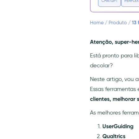
CHATGPT
PERPLEX
4- Typeform
Preços
13 
Home
/
Produto
/
Casos de uso
Vantagens
Atenção, super-her
Desvantagens
Está pronto para l
5- Zendesk
decolar?
Preços
Casos de uso
Neste artigo, vou 
Vantagens
Essas ferramentas 
Desvantagens
clientes, melhorar
6- Hotjar
As melhores ferra
Preços
UserGuiding
Casos de uso
Qualtrics
Vantagens