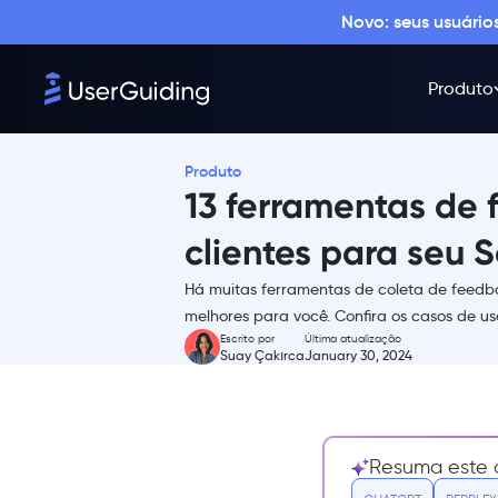
Novo: seus usuári
Preços
Casos de uso
Produto
Vantagens
Desvantagens
2- Qualtrics
Produto
13 ferramentas de
Preços
Casos de uso
clientes para seu 
Vantagens
Há muitas ferramentas de coleta de feed
Desvantagens
melhores para você. Confira os casos de uso
Escrito por
Última atualização
3- SurveyMonkey
Suay Çakırca
January 30, 2024
Preços
Casos de uso
Vantagens
Resuma este a
Desvantagens