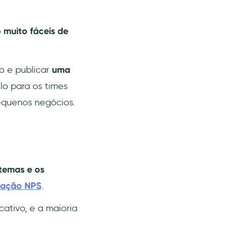
o
muito fáceis de
vo e publicar
uma
lo para os times
equenos negócios.
temas e os
uação NPS
.
cativo, e a maioria