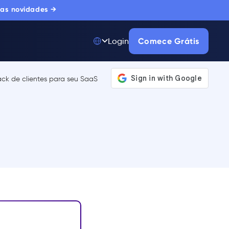
 as novidades →
Comece Grátis
Login
Top 50 entre
175.000+ Produtos
A única plataforma
de adoção digital
confiada por
milhares de
compradores
corporativos.
SAIBA MAIS