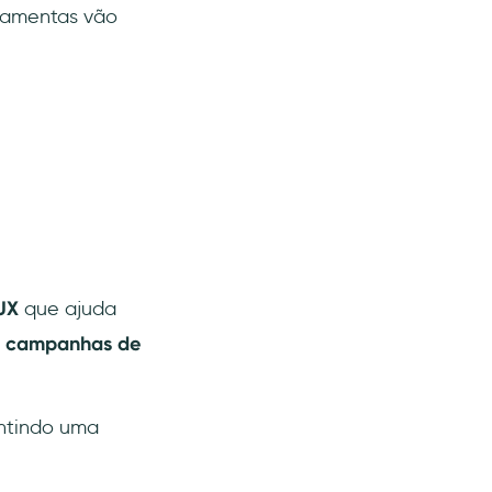
rramentas vão
UX
que ajuda
 e campanhas de
antindo uma