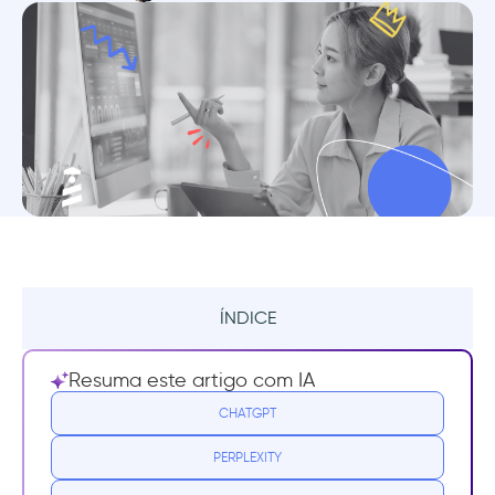
ÍNDICE
Resumo
Resuma este artigo com IA
4 maneiras de usar a IA na adoção de
CHATGPT
produtos
PERPLEXITY
1. Aprimore a experiência do usuário com a