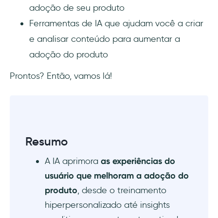
adoção de seu produto
3. Modelos dinâmicos de preços
Ferramentas de IA que ajudam você a criar
4 ferramentas de adoção de produtos
e analisar conteúdo para aumentar a
orientadas por IA
adoção do produto
1. UserGuiding
Prontos? Então, vamos lá!
2. Pendo
3. Zendesk
Resumo
4. Amplitude
A IA aprimora
as experiências do
Conclusão
usuário que melhoram a adoção do
produto
, desde o treinamento
hiperpersonalizado até insights