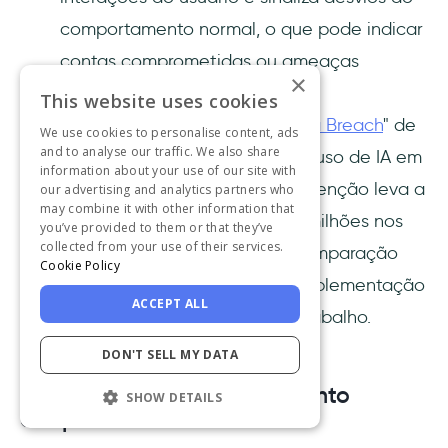
comportamento normal, o que pode indicar
contas comprometidas ou ameaças
×
internas.algum textosome text
This website uses cookies
O relatório "
Cost of a Data Breach
" de
We use cookies to personalise content, ads
and to analyse our traffic. We also share
2024 da IBM afirma que o uso de IA em
information about your use of our site with
fluxos de trabalho de prevenção leva a
our advertising and analytics partners who
may combine it with other information that
uma redução de US$ 2,2 milhões nos
you’ve provided to them or that they’ve
collected from your use of their services.
custos de violação em comparação
Cookie Policy
com organizações sem implementação
ACCEPT ALL
de IA em seus fluxos de trabalho.
DON'T SELL MY DATA
2. Aprendizagem e treinamento
SHOW DETAILS
adaptativos