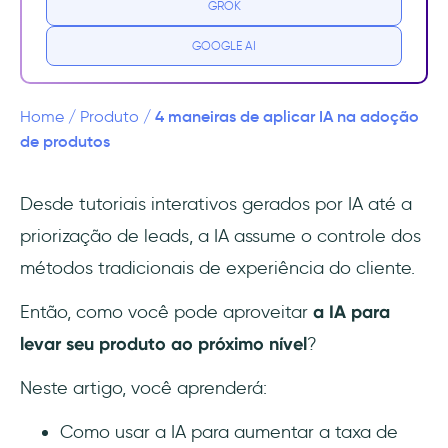
GROK
personalização baseada em IA
GOOGLE AI
2. Acelere o onboarding com orientação
inteligente
4 maneiras de aplicar IA na adoção
Home
/
Produto
/
3. Aumente a eficiência do suporte ao cliente
de produtos
com IA
Desde tutoriais interativos gerados por IA até a
4. Promova um engajamento mais profundo
priorização de leads, a IA assume o controle dos
por meio de insights orientados por IA
métodos tradicionais de experiência do cliente.
As 3 grandes tendências de IA na adoção de
produtos
Então, como você pode aproveitar
a IA para
levar seu produto ao próximo nível
?
1. Segurança de dados aprimorada
Neste artigo, você aprenderá:
2. Aprendizagem e treinamento
adaptativos
Como usar a IA para aumentar a taxa de