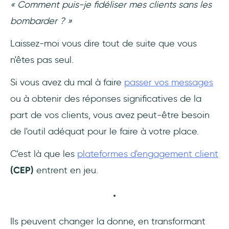
« Comment puis-je fidéliser mes clients sans les
d'automatisation
bombarder ? »
7- Drift : Plateforme conversationnelle de
Laissez-moi vous dire tout de suite que vous
marketing et de vente
n'êtes pas seul.
8- Zendesk : Fort dans le support client et
Si vous avez du mal à faire
passer vos messages
l'engagement
ou à obtenir des réponses significatives de la
9- Freshworks : CRM, gestion des services
part de vos clients, vous avez peut-être besoin
informatiques et outils d'engagement des
de l'outil adéquat pour le faire à votre place.
clients
C'est là que les
plateformes d'engagement client
10- Twilio : Plateforme de communication en
(CEP)
entrent en jeu.
nuage pour les SMS, la voix et la
messagerie
11- Vonage : Communication en nuage avec
accent sur les communications unifiées
Ils peuvent changer la donne, en transformant