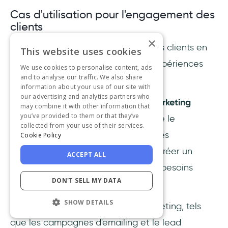
Cas d'utilisation pour l'engagement des
clients
×
HubSpot améliore l'engagement des clients en
This website uses cookies
se concentrant sur la fourniture d'expériences
We use cookies to personalise content, ads
and to analyse our traffic. We also share
personnalisées.
information about your use of our site with
our advertising and analytics partners who
Grâce à ses
outils de CRM
et de
marketing
may combine it with other information that
you’ve provided to them or that they’ve
robustes, HubSpot vous aide à suivre le
collected from your use of their services.
comportement et les interactions des
Cookie Policy
utilisateurs, ce qui vous permet de créer un
ACCEPT ALL
contenu sur mesure qui répond aux besoins
DON'T SELL MY DATA
individuels des clients.
SHOW DETAILS
En
automatisant
les efforts de marketing, tels
que les campagnes d'emailing et le lead