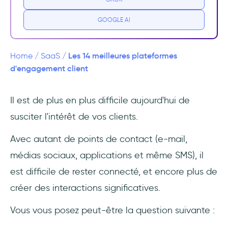
client
GOOGLE AI
1- UserGuiding : Solutions ciblées et
pratiques pour l'engagement des clients
Les 14 meilleures plateformes
Home
/
SaaS
/
2- Pendo : Amélioration de l'engagement des
d'engagement client
clients sur les applications mobiles
Il est de plus en plus difficile aujourd'hui de
3- Adobe Experience Cloud : Une vision
susciter l'intérêt de vos clients.
holistique du parcours client
Avec autant de points de contact (e-mail,
4- HubSpot : Plateforme tout-en-un de
marketing, de vente et de services
médias sociaux, applications et même SMS), il
est difficile de rester connecté, et encore plus de
5- Salesforce : Connu pour son CRM, il offre
créer des interactions significatives.
une suite CEP robuste
Vous vous posez peut-être la question suivante :
6- Intercom : Offre des fonctionnalités de
chat en direct, de messagerie et