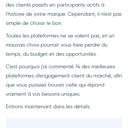
des clients passifs en participants actifs à
12- Google Analytics : Outil d'analyse gratuit
l'histoire de votre marque. Cependant, il n'est pas
et puissant
simple de choisir le bon.
13- Optimizely : Plateforme de tests A/B et
Toutes les plateformes ne se valent pas, et un
de personnalisation
mauvais choix pourrait vous faire perdre du
14- Iterable : Plateforme de personnalisation
temps, du budget et des opportunités.
pour les courriels et les SMS
C'est pourquoi j'ai commenté 14 des meilleures
Conclusion
plateformes d'engagement client du marché, afin
Questions Fréquentes
que vous puissiez trouver celle qui répond
vraiment à vos besoins uniques.
Qu'est-ce qu'une plateforme d'engagement
client ?
Entrons maintenant dans les détails.
Que fait une plateforme d'engagement client
?