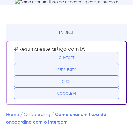
ÍNDICE
Resumo
Resuma este artigo com IA
Quais são os componentes de um bom
CHATGPT
onboarding de usuários?
PERPLEXITY
Criando um bom user onboarding com o
GROK
Intercom
GOOGLE AI
Recursos do Intercom e add-ons necessários
para o onboarding perfeito
Como criar um fluxo de
Home
/
Onboarding
/
O valor agregado da Intercom justifica seu
onboarding com o Intercom
preço?