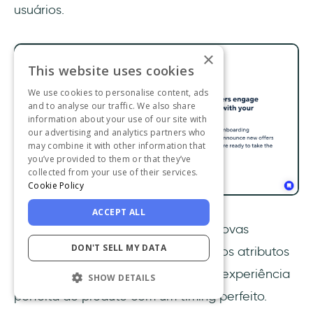
usuários.
×
This website uses cookies
We use cookies to personalise content, ads
and to analyse our traffic. We also share
information about your use of our site with
our advertising and analytics partners who
may combine it with other information that
you’ve provided to them or that they’ve
collected from your use of their services.
Cookie Policy
ACCEPT ALL
A partir do editor, você pode criar novas
DON'T SELL MY DATA
mensagens e e-mails e atribuir certos atributos
para que seus clientes obtenham a experiência
SHOW DETAILS
perfeita do produto com um timing perfeito.