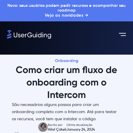
Novo: seus usuários podem pedir recursos e acompanhar seu
roadmap
Veja as novidades →
Onboarding
Como criar um fluxo de
onboarding com o
Intercom
São necessários alguns passos para criar um
onboarding completo com o Intercom. Até para testar
os recursos, você tem que instalar o código.
Escrito por
Última atualização
Hilal Çökeli
January 24, 2024