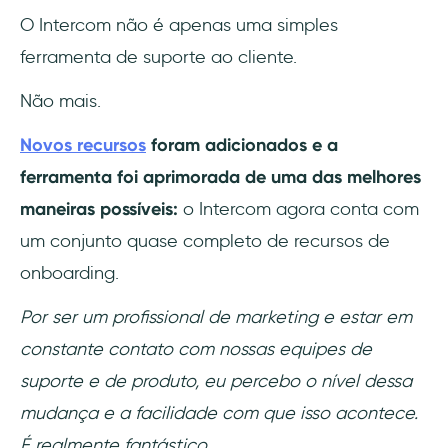
O Intercom não é apenas uma simples
Como criar um bom onboarding com o
ferramenta de suporte ao cliente.
Intercom
Não mais.
1- Instale o Intercom
Novos recursos
foram adicionados e a
2- Configure o widget de bate-papo ao
ferramenta foi aprimorada de uma das melhores
vivo
maneiras possíveis:
o Intercom agora conta com
3- Prepare sua mensagem de boas-vindas e
um conjunto quase completo de recursos de
o guia interativo do seu produto
onboarding.
4- Crie seus checklists
Por ser um profissional de marketing e estar em
5- Prepare as pesquisas
constante contato com nossas equipes de
suporte e de produto, eu percebo o nível dessa
O Intercom Product Tours vale a pena?
mudança e a facilidade com que isso acontece.
É realmente fantástico.