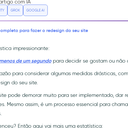
rtigo com IA
ITY
GROK
GOOGLE AI
ompleto para fazer o redesign do seu site
stica impressionante:
menos de um segundo
para decidir se gostam ou não d
azão para considerar algumas medidas drásticas, com
sign do seu site.
ite pode demorar muito para ser implementado, dar r
tes. Mesmo assim, é um processo essencial para cham
.
nceu? Então aqui vai mais uma estatística: