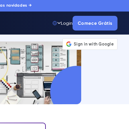
 as novidades →
Comece Grátis
Login
Top 50 entre
175.000+ Produtos
A única plataforma
de adoção digital
confiada por
milhares de
compradores
corporativos.
SAIBA MAIS