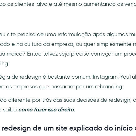
ndo os clientes-alvo e até mesmo aumentando as vend
eu site precisa de uma reformulação após algumas m
cado e na cultura da empresa, ou quer simplesmente 
ua marca? Então talvez seja preciso começar um proc
ing.
tégia de redesign é bastante comum: Instagram, YouTu
tre as empresas que passaram por um rebranding.
o diferente por trás das suas decisões de redesign; 
ê saiba
como fazer isso direito
.
redesign de um site explicado do início 