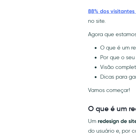
7- Tiro o máximo de proveito
88% dos visitantes 
do analytics
no site.
8- Seja mobile-friendly
Agora que estamos 
9- Preste muita atenção na
mecânica dos processos de
SEO
O que é um re
10- Não hesite em
Por que o seu
reestruturar o conteúdo
Visão complet
Conclusão
Dicas para gar
Perguntas Frequentes
Vamos começar!
Como eu faço o redesign de
um site que já existe?
Quais são as fases do
O que é um re
redesign de um site?
Um
redesign de sit
Quanto custa para
reformular um site?
do usuário e, por 