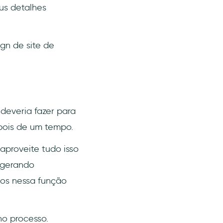
us detalhes
gn de site de
deveria fazer para
pois de um tempo.
proveite tudo isso
r gerando
ios nessa função
no processo.