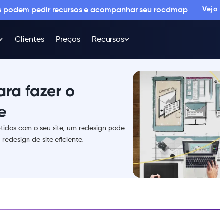
os podem pedir recursos e acompanhar seu roadmap
Veja
Clientes
Preços
Recursos
ra fazer o
e
btidos com o seu site, um redesign pode
redesign de site eficiente.