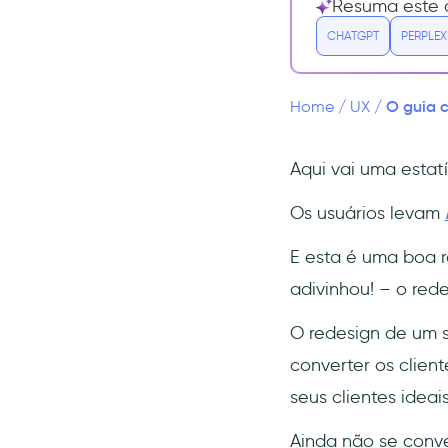
Resuma este a
site
CHATGPT
PERPLEX
1- Redefina os seus
objetivos
2- Entenda a experiência do
O guia c
Home
/
UX
/
usuário
3- Cause uma ótima primeira
impressão
Aqui vai uma estatí
4- Integrar uma experiência
Os usuários levam
de onboarding (que seja
interativa!)
E esta é uma boa r
👉 Onboarding interativo = Boa
adivinhou! – o rede
UX 👈
👉 Experimente a
O redesign de um s
UserGuiding agora! 👈
converter os clien
5- Diminua o tempo de
carregamento
seus clientes ideais
6- Design minimalista e
Ainda não se conve
organizado