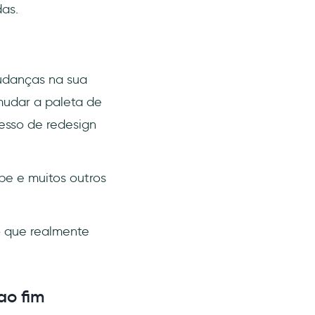
as.
udanças na sua
mudar a paleta de
esso de redesign
be e muitos outros
o que realmente
ao fim