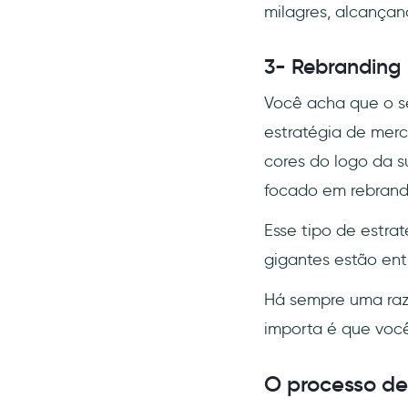
milagres, alcança
3- Rebranding
Você acha que o s
estratégia de mer
cores do logo da s
focado em rebrand
Esse tipo de estra
gigantes estão en
Há sempre uma razã
importa é que voc
O processo de 