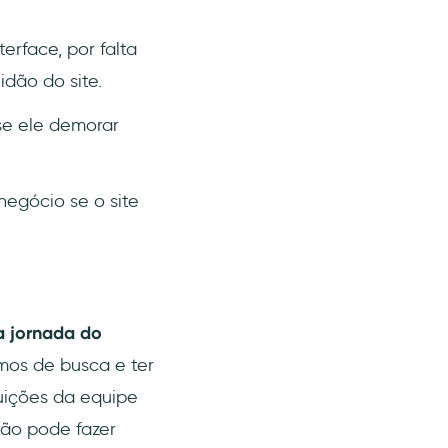
erface, por falta
idão do site.
 se ele demorar
egócio se o site
 jornada do
mos de busca e ter
uições da equipe
ão pode fazer