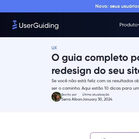
Novo: seus usuári
3- Rebranding
O processo de redesign de um
Produto
site explicado do início ao fim
1- Revise o seu site antigo
2- A etapa de concepção
UX
O guia completo pa
3- Esboços e protótipos
iniciais
redesign do seu sit
4- Avaliação dos
stakeholders
Se você não está feliz com os resultados o
5- Desenvolver, implementar
ser o caminho. Aqui estão 10 dicas para um 
e revisar novamente
Escrito por
Última atualização
Serra Alban
January 30, 2024
6- A prática leva à
perfeição
7- Lance e otimize
10 maneiras de garantir o
sucesso do redesign do seu