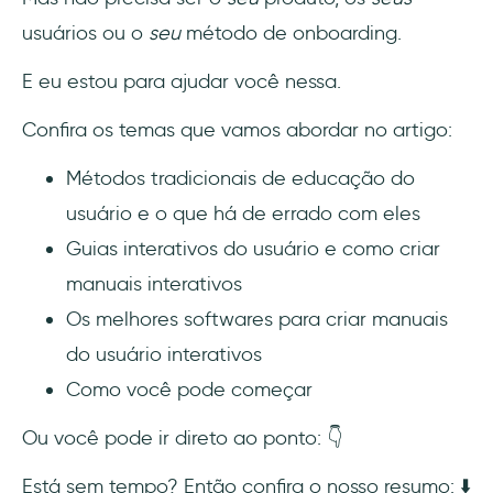
Como um manual de usuário interativo pode
usuários ou o
seu
método de onboarding.
ajudar a minha empresa?
E eu estou para ajudar você nessa.
Quanto tempo leva para criar um manual
interativo?
Confira os temas que vamos abordar no artigo:
Como posso tornar meu conteúdo mais
Métodos tradicionais de educação do
interativo?
usuário e o que há de errado com eles
Guias interativos do usuário e como criar
Como você pode criar um manual do
usuário para um site?
manuais interativos
Os melhores softwares para criar manuais
do usuário interativos
Como você pode começar
Ou você pode ir direto ao ponto: 👇
Está sem tempo? Então confira o nosso resumo: ⬇️