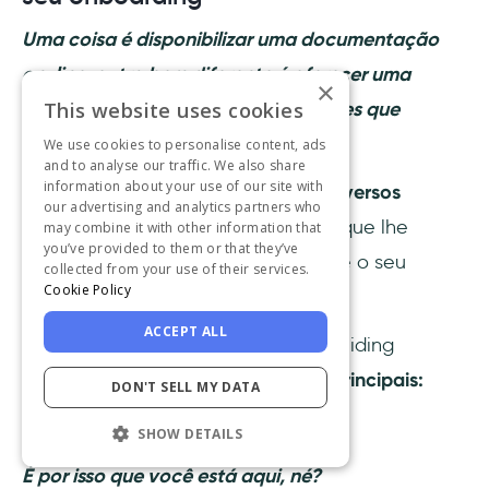
Uma coisa é disponibilizar uma documentação
on-line, outra bem diferente é oferecer uma
×
This website uses cookies
experiência de onboarding de clientes que
encanta todos os seus usuários.
We use cookies to personalise content, ads
and to analyse our traffic. We also share
information about your use of our site with
Trata-se de uma combinação de
diversos
our advertising and analytics partners who
elementos de onboarding
reunidos que lhe
may combine it with other information that
you’ve provided to them or that they’ve
permitem conduzir o seu usuário até o seu
collected from your use of their services.
Cookie Policy
momento “Aha!”
.
ACCEPT ALL
E é exatamente isso o que a UserGuiding
oferece.
Abaixo estão os recursos principais:
DON'T SELL MY DATA
👉 Guias interativos
SHOW DETAILS
É por isso que você está aqui, né?