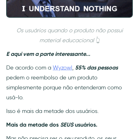
fora
2- Lembre-se do objetivo final
Os usuários quando o produto não possui
3- Escolha o guia do usuário certo para
você
material educacional
👆
E aqui vem a parte interessante...
4- Seja criativo com o conteúdo
De acordo com a
Wyzowl
,
55% das pessoas
5- Teste e otimize
pedem o reembolso de um produto
Conclusão
simplesmente porque não entenderam como
usá-lo.
O que é UserGuiding?
Isso é mais da metade dos usuários.
Perguntas Frequentes
Mais da metade dos
SEUS
usuários.
O que é um guia interativo?
Mas não precisa ser o
seu
produto, os
seus