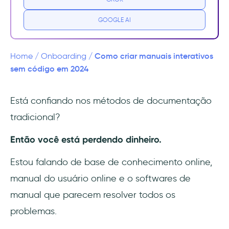
Manuais online: a visão do usuário
GOOGLE AI
A grande lição ✍️
Como criar manuais interativos
Home
/
Onboarding
/
Guias Interativos - O presente e o futuro do
sem código em 2024
onboarding
Está confiando nos métodos de documentação
O que é um guia interativo?
tradicional?
Como criar manuais interativos 🧩
Então você está perdendo dinheiro.
Como criar (facilmente) guias interativos
Estou falando de base de conhecimento online,
com a UserGuiding 🚀
manual do usuário online e o softwares de
1- Cadastre-se na UserGuiding ✍️
manual que parecem resolver todos os
problemas.
2- Baixe a extensão da UserGuiding para o
Chrome 📥