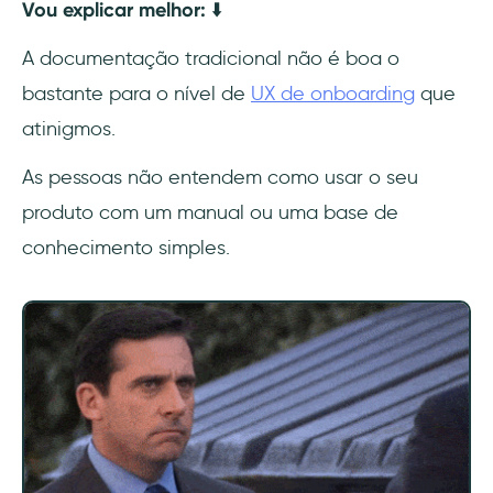
Vou explicar melhor:
⬇️
3- Crie seu guia 💻
A documentação tradicional não é boa o
bastante para o nível de
UX de onboarding
que
4- Publique o seu conteúdo ✅
atinigmos.
Por que a UserGuiding?
As pessoas não entendem como usar o seu
1- Sem código (mesmo!)
produto com um manual ou uma base de
conhecimento simples.
2- Muitos recursos para aprimorar o seu
onboarding
Crie seus guias interativos hoje mesmo!
Boas práticas e dicas para guias do usuário
interativos
1- Conheça seu produto por dentro e por