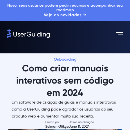
Novo: seus usuários podem pedir recursos e acompanhar seu
roadmap
Veja as novidades →
Onboarding
Como criar manuais
interativos sem código
em 2024
Um software de criação de guias e manuais interativos
como a UserGuiding pode agradar os usuários do seu
produto web e aumentar muito sua receita.
Escrito por
Última atualização
Selman Gökçe
June 11, 2024