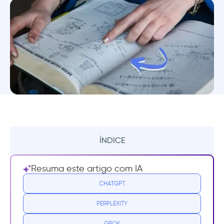
ÍNDICE
Resumo
Resuma este artigo com IA
Wikis de ajuda, FAQs e documentos online:
CHATGPT
um grande erro ❌
PERPLEXITY
Manuais online: sua visão
GROK