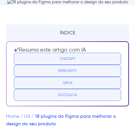
ÍNDICE
Os melhores plugins do Figma
Resuma este artigo com IA
Unsplash:
CHATGPT
PERPLEXITY
Palette:
GROK
Content Reel:
GOOGLE AI
Color Contrast Checker:
Iconify:
18 plugins do Figma para melhorar o
Home
/
UX
/
design do seu produto
Figmotion: