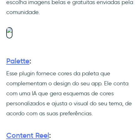
escolha imagens belas e gratuitas enviadas pela
Desenvolvimento de plugins para o Figma
comunidade.
Conclusão
Perguntas Frequentes
Como eu posso usar os plugins do Figma?
Palette
:
Como eu posso criar um plugin para o
Figma?
Esse plugin fornece cores da paleta que
complementam o design do seu app. Ele conta
Por que eu não posso criar animações com o
Figma?
com uma IA que gera esquemas de cores
personalizados e ajusta o visual do seu tema, de
acordo com as suas preferências.
Content Reel
: