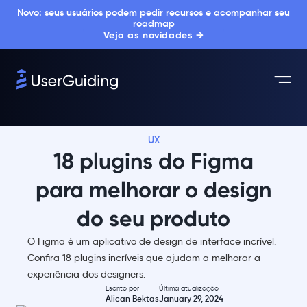
Novo: seus usuários podem pedir recursos e acompanhar seu
roadmap
Veja as novidades →
UX
18 plugins do Figma
para melhorar o design
do seu produto
O Figma é um aplicativo de design de interface incrível.
Confira 18 plugins incríveis que ajudam a melhorar a
experiência dos designers.
Escrito por
Última atualização
Alican Bektas
January 29, 2024