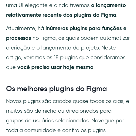
uma UI elegante e ainda tivemos
o lançamento
Vector Maps:
relativamente recente dos plugins do Figma
.
LottieFiles:
Atualmente, há
inúmeros plugins para funções e
Design Lint:
processos
no Figma, os quais podem automatizar
a criação e o lançamento do projeto. Neste
Baixando plugins do Figma
artigo, veremos os 18 plugins que consideramos
Como eu instalo os plugins do Figma?
que
você precisa usar hoje mesmo
.
Vantagens de usar plugins
Os melhores plugins do Figma
É multiplataforma
Novos plugins são criados quase todos os dias, e
Colaboração rápida e fácil
muitos são de nicho ou direcionados para
grupos de usuários selecionados. Navegue por
Slack e comunicação em equipe
toda a comunidade e confira os plugins