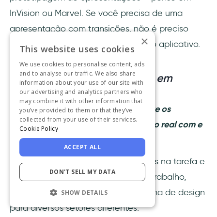
InVision ou Marvel. Se você precisa de uma
apresentação com transições, não é preciso
×
exportar os seus arquivos para outro aplicativo.
This website uses cookies
We use cookies to personalise content, ads
and to analyse our traffic. We also share
O Figma melhora o trabalho em
information about your use of our site with
equipe
our advertising and analytics partners who
may combine it with other information that
Com o Figma, você verá rapidamente os
you’ve provided to them or that they’ve
collected from your use of their services.
benefícios da colaboração em tempo real com e
Cookie Policy
entre as suas equipes.
ACCEPT ALL
Ele pode ajudar a manter as equipes na tarefa e
DON'T SELL MY DATA
estimulará a divulgação de todo o trabalho,
ajudando você a construir um sistema de design
SHOW DETAILS
para diversos setores diferentes.