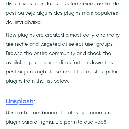
Compartilhamento fácil e flexível
disponíveis usando os links fornecidos no fim do
post ou veja alguns dos plugins mais populares
Atualização em tempo real
da lista abaixo.
Melhorando o UX design
New plugins are created almost daily, and many
Obtendo avaliações e feedback
are niche and targeted at select user groups.
Browse the entire community and check the
Transferência
available plugins using links further down this
Controle de versão automático ou sob
post or jump right to some of the most popular
demanda
plugins from the list below.
Prototipagem simples e intuitiva
Unsplash
:
O Figma melhora o trabalho em equipe
Unsplash é um banco de fotos que criou um
Velocidade
plugin para o Figma. Ele permite que você