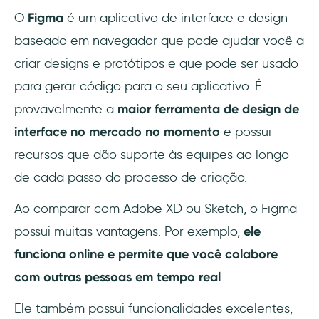
O
Figma
é um aplicativo de interface e design
Mockuuups Studio:
baseado em navegador que pode ajudar você a
Coda for Figma:
criar designs e protótipos e que pode ser usado
para gerar código para o seu aplicativo. É
LilGrid:
provavelmente a
maior ferramenta de design de
Table Paste:
interface no mercado no momento
e possui
recursos que dão suporte às equipes ao longo
Movie Posters:
de cada passo do processo de criação.
GiffyCanvas:
Ao comparar com Adobe XD ou Sketch, o Figma
BeatFlyer Lite:
possui muitas vantagens. Por exemplo,
ele
funciona online e permite que você colabore
Color Kit:
com outras pessoas em tempo real
.
Wire Box:
Ele também possui funcionalidades excelentes,