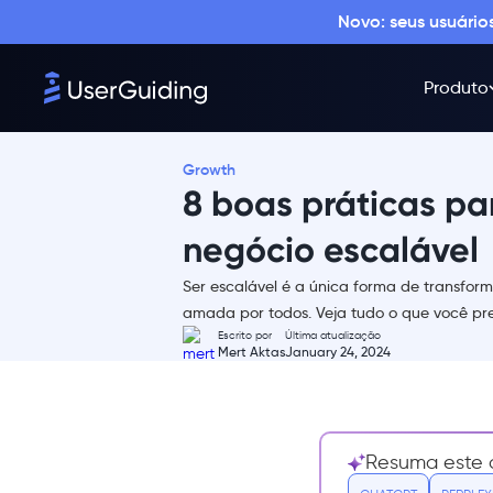
Novo: seus usuári
Produto
Growth
8 boas práticas pa
negócio escalável
Ser escalável é a única forma de transfo
O que é escalabilidade?
amada por todos. Veja tudo o que você pre
Escrito por
Última atualização
Como um negócio escala (ou
Mert Aktas
January 24, 2024
colapsa)?
Automatizando o onboarding - a
chave para se tornar escalável
hoje em dia
Resuma este a
8 dicas cruciais para escalar o