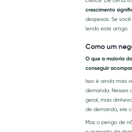
cresce. De certa f
crescimento signifi
despesas. Se você
lendo este artigo.
Como um negóc
O que a maioria d
conseguir acompan
Isso é ainda mais
demanda. Nesses ca
geral, mais dinhei
de demanda, ele co
Mas o perigo de n
o aumento da dema