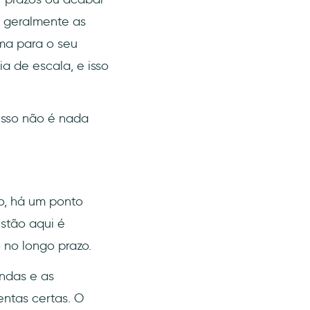
, geralmente as
ma para o seu
 de escala, e isso
isso não é nada
o, há um ponto
stão aqui é
 no longo prazo.
endas e as
entas certas. O