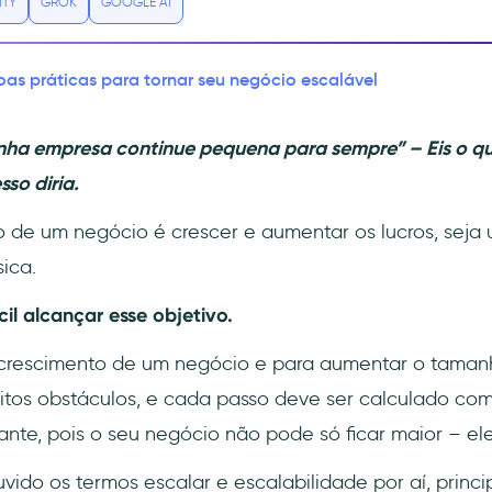
ITY
GROK
GOOGLE AI
oas práticas para tornar seu negócio escalável
inha empresa continue pequena para sempre” – Eis o 
so diria.
vo de um negócio é crescer e aumentar os lucros, seja
ica.
il alcançar esse objetivo.
crescimento de um negócio e para aumentar o tama
tos obstáculos, e cada passo deve ser calculado com
ante, pois o seu negócio não pode só ficar maior – ele
uvido os termos escalar e escalabilidade por aí, princ