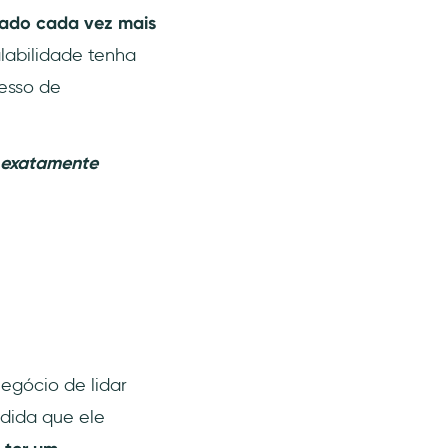
nado cada vez mais
alabilidade tenha
cesso de
o exatamente
egócio de lidar
edida que ele