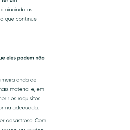
 ter um
 diminuindo as
do que continue
que eles podem não
rimeira onda de
ais material e, em
rir os requisitos
 forma adequada.
er desastroso. Com
 prazos ou acabar