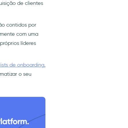
isição de clientes
rão contidos por
ilamente com uma
róprios líderes
ists de onboarding
,
matizar o seu