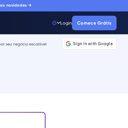
 as novidades →
Comece Grátis
Login
Top 50 entre
175.000+ Produtos
A única plataforma
de adoção digital
confiada por
milhares de
compradores
corporativos.
SAIBA MAIS