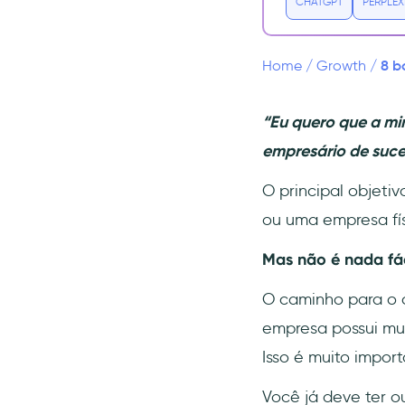
CHATGPT
PERPLEX
seu negócio de forma
eficiente
1- Escolha o seu caminho
8 b
Home
/
Growth
/
2- Defina metas realistas
3- Adote estratégias e
“Eu quero que a m
tecnologias
empresário de suces
4- Monitore o crescimento
5- Esteja preparado
O principal objeti
6- Trabalho definido para
ou uma empresa fís
todos
Mas não é nada fác
7- Torne-se digital em todas
as áreas possíveis
O caminho para o 
8- Foque nos pontos fortes e
empresa possui mui
nos pontos fracos
Isso é muito import
Modelos de negócios
escaláveis
Você já deve ter o