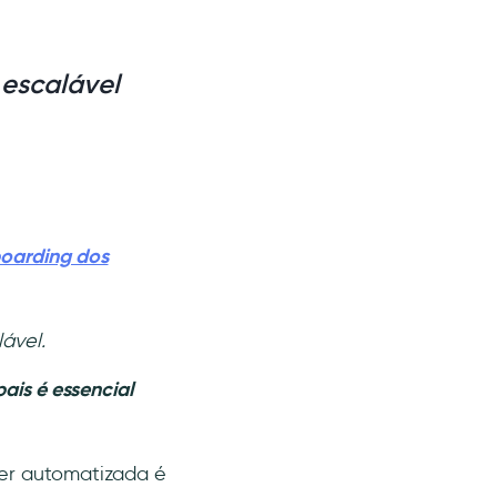
 escalável
oarding dos
ável.
ais é essencial
ser automatizada é