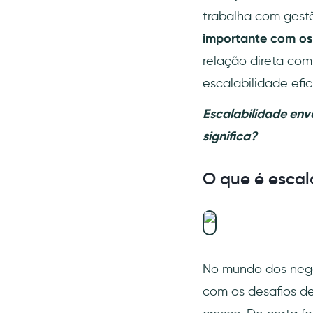
1- Softwares e
ferramentas
trabalha com gest
2- Produtos baseados em
importante com os
ideias e conhecimento
relação direta com
3- Assinaturas premium
escalabilidade efic
Conclusão
Escalabilidade env
significa?
O que é escal
No mundo dos negó
com os desafios de