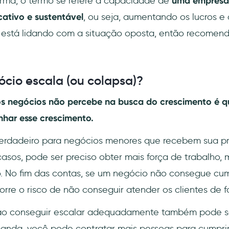
orma, o termo se refere à capacidade de
uma empresa
cativo e sustentável
, ou seja, aumentando os lucros e
 está lidando com a situação oposta, então recomen
io escala (ou colapsa)?
os negócios não percebe na busca do crescimento é 
har esse crescimento.
 verdadeiro para negócios menores que recebem sua p
sos, pode ser preciso obter mais força de trabalho, m
ro. No fim das contas, se um negócio não consegue cump
rre o risco de não conseguir atender os clientes de
ão conseguir escalar adequadamente também pode s
nda, você pode contratar mais pessoas para cumprir