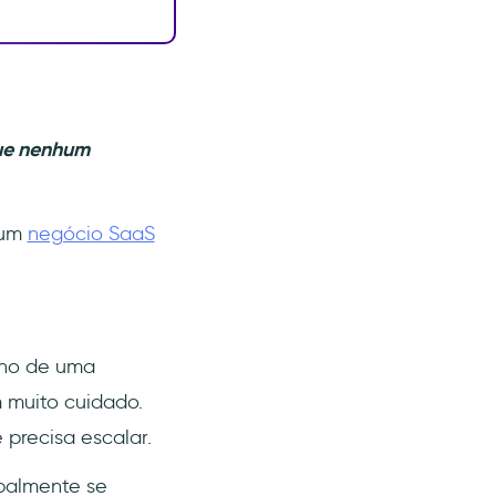
que nenhum
 um
negócio SaaS
nho de uma
 muito cuidado.
 precisa escalar.
ipalmente se