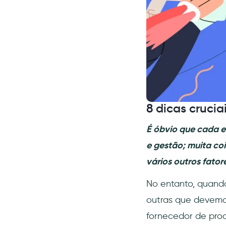
8 dicas crucia
É óbvio que cada 
e gestão; muita co
vários outros fator
No entanto, quando
outras que devemos
fornecedor de prod