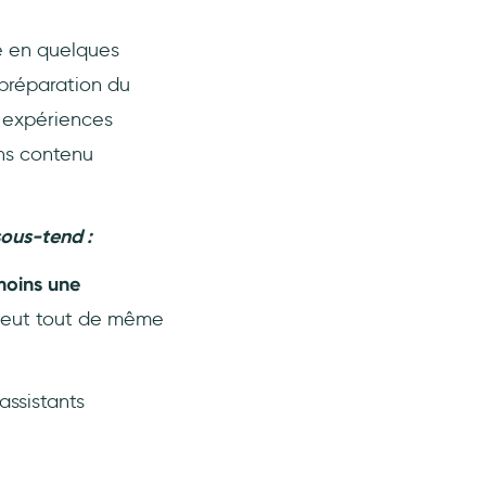
le en quelques
 préparation du
s expériences
ans contenu
 sous-tend :
moins une
peut tout de même
assistants