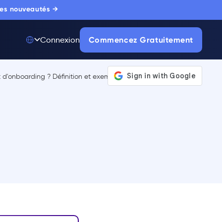
 les nouveautés →
Commencez Gratuitement
Connexion
Top 50 parmi 175
000+ Produits
La seule plateforme
d'adoption digitale
de référence,
approuvée par des
milliers d'acheteurs
entreprise.
EN SAVOIR PLUS