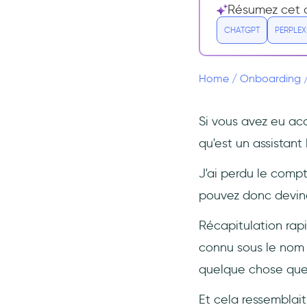
Résumez cet ar
2- CiviHR
CHATGPT
PERPLEX
3- JFrog
4- Navattic
Home
/
Onboarding
Une meilleure alternative :
Exemples de check-lists
d'utilisateurs
Si vous avez eu ac
1- Keyhole
qu'est un assistant 
2- Flourish
J'ai perdu le compt
Conclusion
pouvez donc deviner
Récapitulation rap
connu sous le nom d'
quelque chose que
Et cela ressemblait