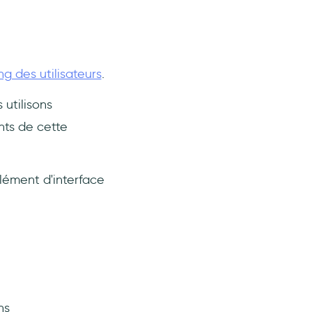
g des utilisateurs
.
utilisons
nts de cette
lément d'interface
ns