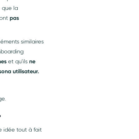
 que la
ont
pas
léments similaires
onboarding
ches
et qu'ils
ne
ona utilisateur.
ge.
?
 idée tout à fait