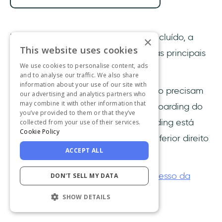
Depois que um guia interativo é concluído, a
×
This website uses cookies
barra de progresso é preenchida e as principais
We use cookies to personalise content, ads
ações são verificadas.
and to analyse our traffic. We also share
information about your use of our site with
A melhor parte é que os usuários não precisam
our advertising and analytics partners who
may combine it with other information that
pular ou adiar a experiência de onboarding do
you’ve provided to them or that they’ve
usuário; todo o processo de onboarding está
collected from your use of their services.
Cookie Policy
disponível o tempo todo
no canto inferior direito
ACCEPT ALL
da tela.
Confira o restante da história de sucesso da
DON'T SELL MY DATA
Keyhole aqui
👈
SHOW DETAILS