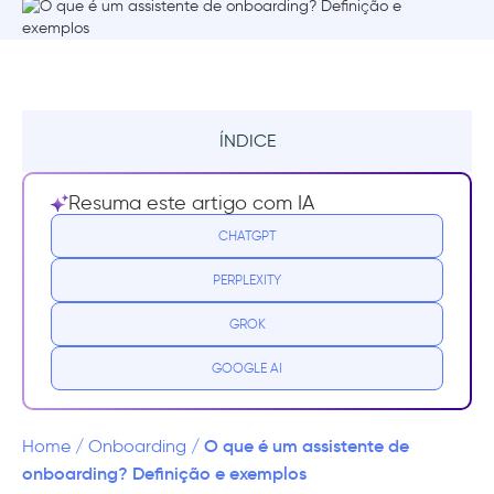
ÍNDICE
O que é um assistente de onboarding?
Resuma este artigo com IA
Por que os assistentes de onboarding são
CHATGPT
importantes?
PERPLEXITY
Por que os assistentes de onboarding talvez
GROK
não sejam o que você precisa
GOOGLE AI
1- Alcance limitado por natureza
2- Nenhuma oportunidade prática
O que é um assistente de
Home
/
Onboarding
/
onboarding? Definição e exemplos