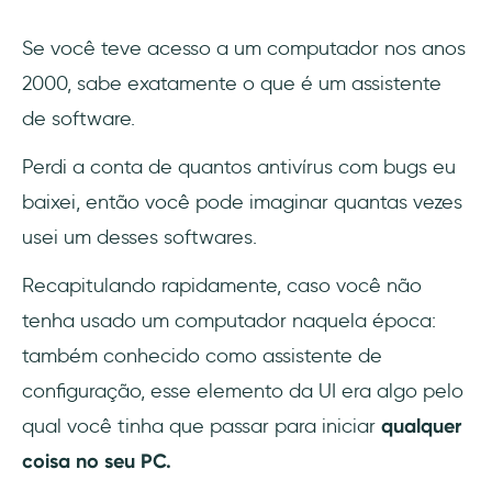
3- Formato desatualizado
Se você teve acesso a um computador nos anos
Rejeite a tradição, abrace a modernidade:
2000, sabe exatamente o que é um assistente
UserGuiding
de software.
👉 Teste a UserGuiding GRATUITAMENTE
👈
Perdi a conta de quantos antivírus com bugs eu
baixei, então você pode imaginar quantas vezes
Os melhores exemplos de assistentes de
usei um desses softwares.
onboarding
Recapitulando rapidamente, caso você não
1- Shopify
tenha usado um computador naquela época:
2- CiviHR
também conhecido como assistente de
configuração, esse elemento da UI era algo pelo
3- JFrog
qual você tinha que passar para iniciar
qualquer
4- Navattic
coisa no seu PC.