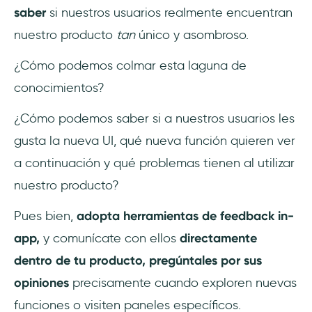
saber
si nuestros usuarios realmente encuentran
13- Wootric
nuestro producto
tan
único y asombroso.
14- GetFeedback by Momentive
¿Cómo podemos colmar esta laguna de
conocimientos?
Conclusión
¿Cómo podemos saber si a nuestros usuarios les
Preguntas Frecuentes
gusta la nueva UI, qué nueva función quieren ver
¿Existen herramientas que me permitan
a continuación y qué problemas tienen al utilizar
hacer preguntas a los usuarios en mi
nuestro producto?
aplicación?
Pues bien,
adopta herramientas de feedback in-
¿Cuál es el mecanismo de feedback dentro
app,
y comunícate con ellos
directamente
de la aplicación?
dentro de tu producto, pregúntales por sus
¿Cómo obtengo la opinión de los usuarios
opiniones
precisamente cuando exploren nuevas
en una aplicación?
funciones o visiten paneles específicos.