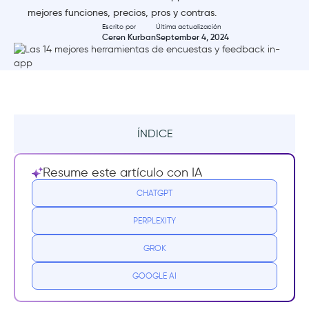
mejores funciones, precios, pros y contras.
Escrito por
Última actualización
Ceren Kurban
September 4, 2024
ÍNDICE
Resumen
Resume este artículo con IA
Las mejores herramientas para encuestas y
CHATGPT
comentarios
PERPLEXITY
1- UserGuiding
GROK
2- Survicate
GOOGLE AI
3- UserVoice