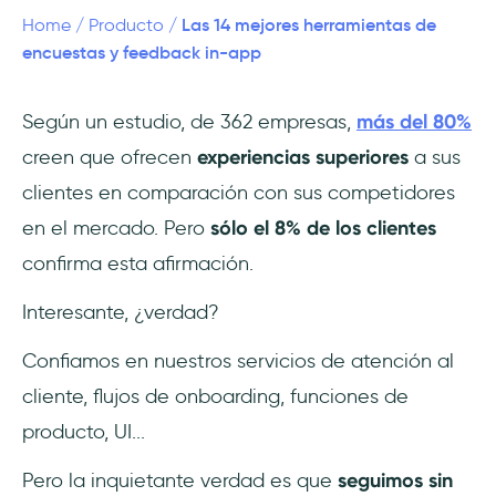
Las 14 mejores herramientas de
Home
/
Producto
/
4- Qualaroo
encuestas y feedback in-app
5- Hotjar
Según un estudio, de 362 empresas,
más del 80%
creen que ofrecen
experiencias superiores
a sus
6- Delighted by Qualtrics
clientes en comparación con sus competidores
7- SatisMeter by Productboard
en el mercado. Pero
sólo el 8% de los clientes
confirma esta afirmación.
8- Luciq (antes Instabug)
Interesante, ¿verdad?
9- Usersnap
Confiamos en nuestros servicios de atención al
10- Timbre.io
cliente, flujos de onboarding, funciones de
11- PollFish
producto, UI...
12- UserReport
Pero la inquietante verdad es que
seguimos sin