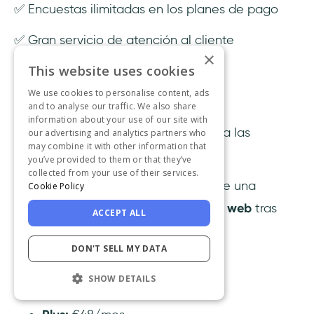
✅ Encuestas ilimitadas en los planes de pago
✅ Gran servicio de atención al cliente
×
This website uses cookies
Contras
We use cookies to personalise content, ads
❌ El plan gratuito es muy limitado.
and to analyse our traffic. We also share
information about your use of our site with
❌ Hay una curva de aprendizaje para las
our advertising and analytics partners who
may combine it with other information that
funciones avanzadas.
you’ve provided to them or that they’ve
collected from your use of their services.
❌ Algunos usuarios han informado de una
Cookie Policy
disminución del rendimiento del sitio web
tras
ACCEPT ALL
instalar el código de seguimiento.
DON'T SELL MY DATA
Precios
SHOW DETAILS
Basic:
€0 para siempre