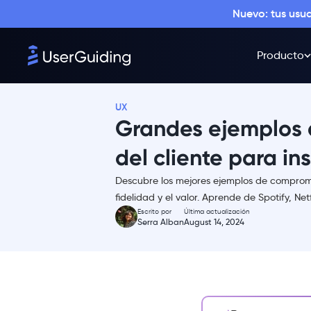
Nuevo: tus usu
Producto
UX
Grandes ejemplos
del cliente para in
Descubre los mejores ejemplos de compromi
Resumen
fidelidad y el valor. Aprende de Spotify, Net
Escrito por
Última actualización
¿Qué es el compromiso del
Serra Alban
August 14, 2024
cliente?
¿Cuáles son los beneficios del
compromiso de los
clientes?
Cómo impulsar el compromiso de