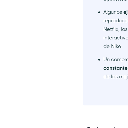
Algunos
e
reproducc
Netflix, l
interactiv
de Nike.
Un comprom
constante
de las mej