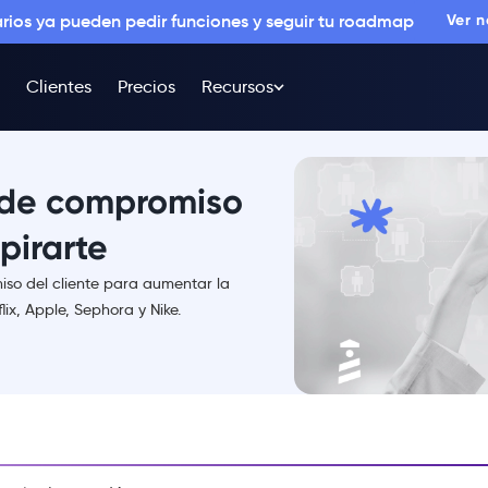
arios ya pueden pedir funciones y seguir tu roadmap
Ver 
Clientes
Precios
Recursos
 de compromiso
spirarte
so del cliente para aumentar la
flix, Apple, Sephora y Nike.