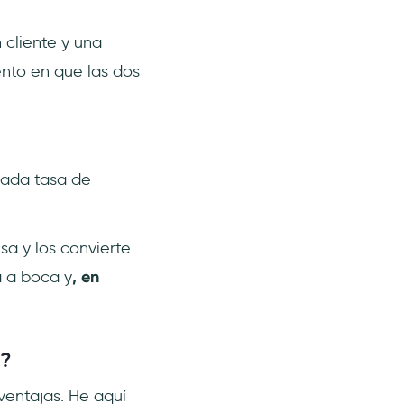
 cliente y una
nto en que las dos
mada tasa de
a y los convierte
a a boca y
, en
s?
ventajas. He aquí