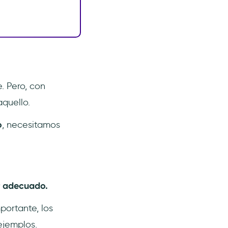
. Pero, con
quello.
o
, necesitamos
ar adecuado.
portante, los
ejemplos.