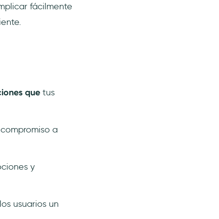
plicar fácilmente
iente.
cciones que
tus
n compromiso a
ociones y
los usuarios un