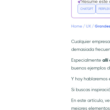
Resume este a
los clientes
CHATGPT
PERPLEX
1- Elementos de onboarding
del usuario
2- Banners y modales de
Grandes 
Home
/
UX
/
anuncio
3- Centros de recursos
Cualquier empresar
4- Changelogs y páginas de
actualización de
demasiada frecuenc
productos
Especialmente
all
5- Recogida de opiniones y
encuestas in-app
buenos ejemplos de
Los 5 mejores ejemplos de
Y hoy hablaremos 
compromiso del cliente
1- Spotify: Discover Weekly
Si buscas inspiraci
2- Netflix: Recomendaciones
a medida
En este artículo, v
3- Apple: Construcción de la
mejores elementos