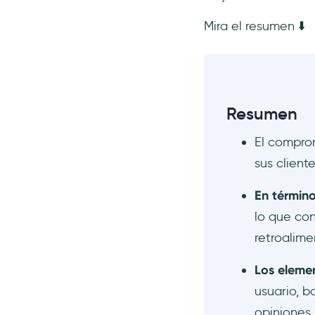
comunidad
Mira el resumen ⬇️
4- Sephora: Experiencias
interactivas en tienda
5- Nike: Compromiso con las
redes sociales
Conclusión
Resumen
Preguntas Frecuentes
El comprom
¿Qué es el compromiso del
cliente con ejemplos?
sus cliente
¿Cuáles son los 6 elementos
En término
clave del compromiso del
cliente?
lo que con
¿Cuáles son las 4 P del
retroalime
compromiso del cliente?
Los eleme
¿Cuáles son los 5 niveles de
compromiso del cliente?
usuario, b
opiniones.