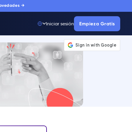
novedades →
Empieza Gratis
Iniciar sesión
Top 50 entre
175.000+ Productos
La única plataforma
de adopción digital
en la que confían
miles de
compradores
corporativos.
MÁS INFORMACIÓN