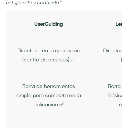
estupendo y centrado."
UserGuiding
Lemo
Directorio en la aplicación
Directorio
(centro de recursos) ✅
(b
Barra de herramientas
Barra de
simple pero completa en la
básica, 
aplicación ✅
apl