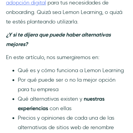
adopción digital
para tus necesidades de
onboarding. Quizá sea Lemon Learning, o quizá
3- Shepherd.js - La opción gratuita y de
código abierto
te estés planteando utilizarla.
¿Y si te dijera que puede haber alternativas
4- Intercom - El verdadero 3 en 1
mejores?
5- UserIQ - Una mejor visión de los usuarios
de tu software
En este artículo, nos sumergiremos en:
Qué es y cómo funciona a Lemon Learning
Conclusión
Por qué puede ser o no la mejor opción
Preguntas Frecuentes
para tu empresa
Qué alternativas existen y
nuestras
¿Quién debe utilizar Lemon Learning?
experiencias
con ellas
¿Cuánto cuesta Lemon Learning?
Precios y opiniones de cada una de las
alternativas de sitios web de renombre
¿Cuáles son las principales alternativas a