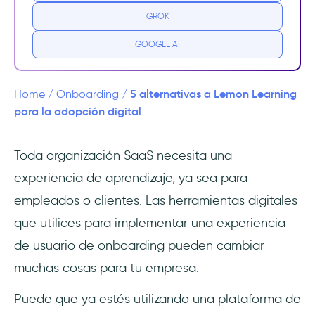
GROK
Por qué necesitas una alternativa de Lemon
Learning
GOOGLE AI
1- Muchas grandes funciones, pero no lo
suficientemente avanzadas
5 alternativas a Lemon Learning
Home
/
Onboarding
/
para la adopción digital
2- Diseño sencillo, pero demasiado
sencillo
Toda organización SaaS necesita una
experiencia de aprendizaje, ya sea para
3- Disponible en varios navegadores, pero se
vuelve torpe
empleados o clientes. Las herramientas digitales
que utilices para implementar una experiencia
Principales alternativas a Lemon Learning
de usuario de onboarding pueden cambiar
1- UserGuiding - Onboarding de usuario
muchas cosas para tu empresa.
interactivo sin código
Puede que ya estés utilizando una plataforma de
2- Pendo - Onboarding con visión UX