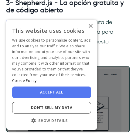
3- Shepherd.js - La opción gratuita y
de código abierto
Shepherd.js
es la mejor opción gratuita de
×
This website uses cookies
código abierto y una gran alternativa para
We use cookies to personalise content, ads
Lemon Learning si tienes un presupuesto
and to analyse our traffic. We also share
limitado.
information about your use of our site with
our advertising and analytics partners who
may combine it with other information that
you’ve provided to them or that they’ve
collected from your use of their services.
Cookie Policy
ACCEPT ALL
DON'T SELL MY DATA
SHOW DETAILS