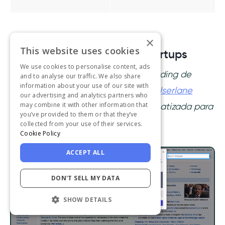
×
This website uses cookies
2- Userlane vs Pendo for Startups
We use cookies to personalise content, ads
Además de las funciones de onboarding de
and to analyse our traffic. We also share
information about your use of our site with
usuarios y adopción de productos,
Userlane
our advertising and analytics partners who
may combine it with other information that
también ofrece capacitación automatizada para
you’ve provided to them or that they’ve
los funcionarios.
collected from your use of their services.
Cookie Policy
ACCEPT ALL
DON'T SELL MY DATA
SHOW DETAILS