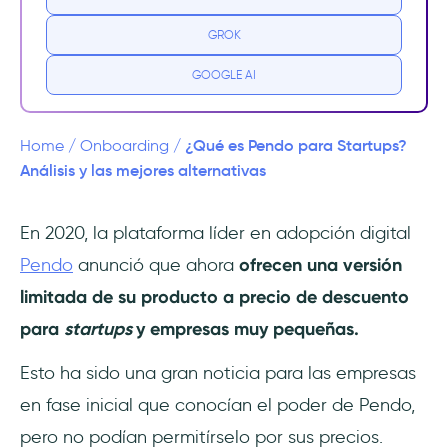
¿Qué funciones incluye Pendo for
startups?
GROK
Precios de Pendo for Startups
GOOGLE AI
¿Cómo puedes acceder a Pendo for
Startups?
¿Qué es Pendo para Startups?
Home
/
Onboarding
/
Análisis y las mejores alternativas
¿Vale la pena Pendo for Startups?
En 2020, la plataforma líder en adopción digital
💰 Sigue no siendo el más asequible
Pendo
anunció que ahora
ofrecen una versión
🧩 Funciones muy limitadas
limitada de su producto a precio de descuento
para
startups
y empresas muy pequeñas.
🐣 Se limita a empresas muy pequeñas
Esto ha sido una gran noticia para las empresas
Mejores alternativas a Pendo para
en fase inicial que conocían el poder de Pendo,
Startups
pero no podían permitírselo por sus precios.