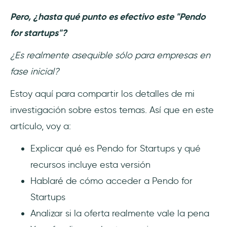
1- UserGuiding vs Pendo for Startups
Pero, ¿hasta qué punto es efectivo este "Pendo
2- Userlane vs Pendo for Startups
for startups"?
3- Appcues vs Pendo for Startups
¿Es realmente asequible sólo para empresas en
fase inicial?
Preguntas Frecuentes
Estoy aquí para compartir los detalles de mi
¿Es gratis Pendo for Startups?
investigación sobre estos temas. Así que en este
artículo, voy a:
¿Es Pendo una solución de código
abierto?
Explicar qué es Pendo for Startups y qué
¿Cuáles son las mejores alternativas a Pendo
recursos incluye esta versión
para startups?
Hablaré de cómo acceder a Pendo for
Startups
Analizar si la oferta realmente vale la pena