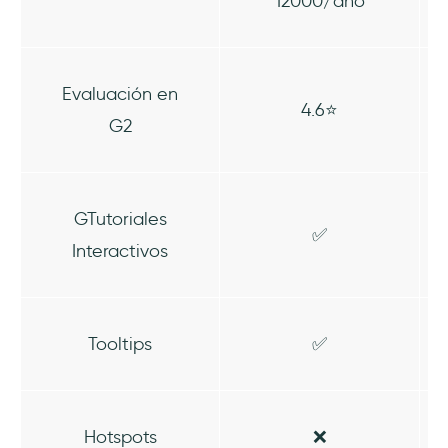
12000/año
Evaluación en
4.6⭐️
G2
GTutoriales
✅
Interactivos
Tooltips
✅
Hotspots
❌