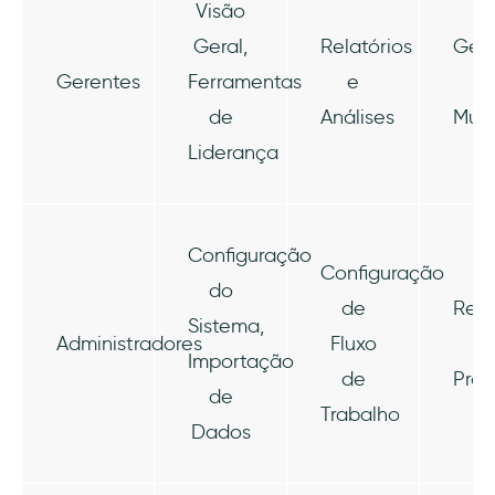
Visão
Geral,
Relatórios
Ges
Gerentes
Ferramentas
e
d
de
Análises
Mud
Liderança
Configuração
Configuração
do
de
Res
Sistema,
Administradores
Fluxo
d
Importação
de
Pro
de
Trabalho
Dados