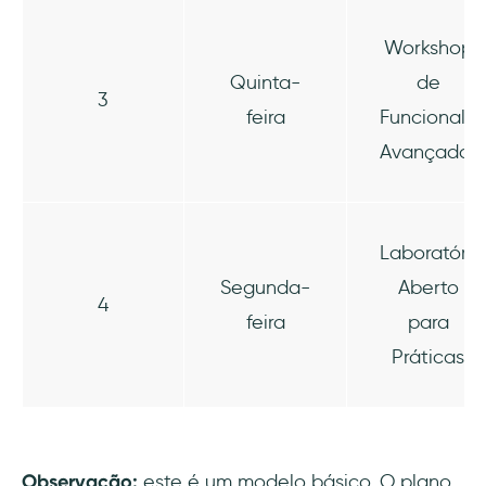
Workshop
Quinta-
de
3
feira
Funcionali
Avançadas
Laboratório
Segunda-
Aberto
4
feira
para
Práticas
Observação:
este é um modelo básico. O plano