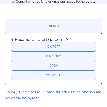
ÍNDICE
Resumo
Resuma este artigo com IA
Adaptação à nova tecnologia no local de
CHATGPT
trabalho
PERPLEXITY
Preparação para o treinamento de
GROK
funcionários em uma nova tecnologia
GOOGLE AI
Identificar lacunas de conhecimento
Estar ciente dos desafios frequentemente
Como treinar os funcionários em
Home
/
Como fazer
/
enfrentados durante o treinamento de
novas tecnologias?
funcionários