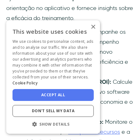
orientação no aplicativo e fornece insights sobre
a eficácia do treinamento.
×
This website uses cookies
Métricas de desempenho:
Acompanhe os
principais indicadores de desempenho
We use cookies to personalise content, ads
and to analyse our traffic. We also share
(KPIs) para medir o impacto do novo
information about your use of our site with
our advertising and analytics partners who
software na produtividade, na eficiência e
may combine it with other information that
nas taxas de erro.
you’ve provided to them or that they’ve
collected from your use of their services.
Retorno sobre o investimento (ROI):
Calcule
Cookie Policy
os benefícios financeiros do novo software
ACCEPT ALL
comparando os custos com a economia e o
DON'T SELL MY DATA
aumento da receita.
Métricas de adoção do produto:
Monitore o
SHOW DETAILS
uso do software, a
adoção de recursos
e a