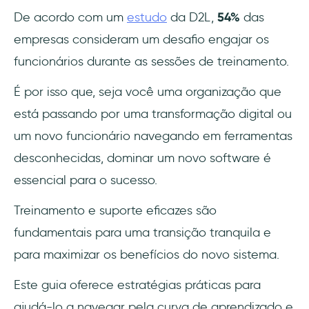
De acordo com um
estudo
da D2L,
54%
das
Convencer os funcionários a adotar novas
empresas consideram um desafio engajar os
tecnologias
funcionários durante as sessões de treinamento.
Defina expectativas claras
É por isso que, seja você uma organização que
Um exemplo de plano de treinamento para a
está passando por uma transformação digital ou
implementação de um novo software
um novo funcionário navegando em ferramentas
Considerações adicionais
desconhecidas, dominar um novo software é
essencial para o sucesso.
Principais considerações sobre o
treinamento baseado em funções
Treinamento e suporte eficazes são
fundamentais para uma transição tranquila e
Melhores práticas de treinamento de
para maximizar os benefícios do novo sistema.
funcionários para uma transição tranquila
Este guia oferece estratégias práticas para
Atender a diversas necessidades de
aprendizado
ajudá-lo a navegar pela curva de aprendizado e