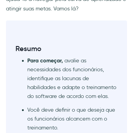
atingir suas metas. Vamos lá?
Promover a retenção de conhecimento
Aprimorar o fornecimento de treinamento
Garantir uma transição tranquila
Resumo
Avalie a eficácia do treinamento e o ROI
Para começar,
avalie as
Promover uma cultura de aprendizado e
necessidades dos funcionários,
adaptação
identifique as lacunas de
habilidades e adapte o treinamento
Conclusão
do software de acordo com elas.
Você deve definir o que deseja que
os funcionários alcancem com o
treinamento.