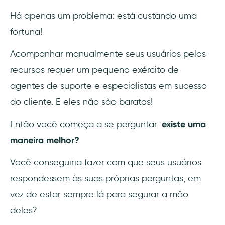
sua lucratividade
Há apenas um problema: está custando uma
fortuna!
Quais setores precisam de onboarding de
autoatendimento?
Acompanhar manualmente seus usuários pelos
Exemplos e materiais de onboarding de
recursos requer um pequeno exército de
autoatendimento
agentes de suporte e especialistas em sucesso
do cliente. E eles não são baratos!
Tela de boas-vindas
Então você começa a se perguntar:
existe uma
Base de conhecimento
maneira melhor?
Guias no aplicativo
Você conseguiria fazer com que seus usuários
Guias interativos
respondessem às suas próprias perguntas, em
vez de estar sempre lá para segurar a mão
Tutoriais em vídeo
deles?
Chatbots