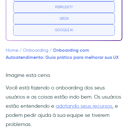
autoatendimento?
PERPLEXITY
Onboarding luva branca vs. Onboarding
GROK
com autoatendimento
GOOGLE AI
Benefícios do onboarding com
autoatendimento
Onboarding com
Home
/
Onboarding
/
Você pode dimensionar a experiência de
Autoatendimento: Guia prático para melhorar sua UX
onboarding
Imagine esta cena.
Você pode reduzir os custos de suporte e
reinvestir o dinheiro para impulsionar o
Você está fazendo o onboarding dos seus
crescimento
usuários e as coisas estão indo bem. Os usuários
Você pode aumentar a satisfação do cliente
estão entendendo e
adotando seus recursos
, e
dando a ele o que ele deseja
podem pedir ajuda à sua equipe se tiverem
problemas.
Um resultado natural: Você pode aumentar