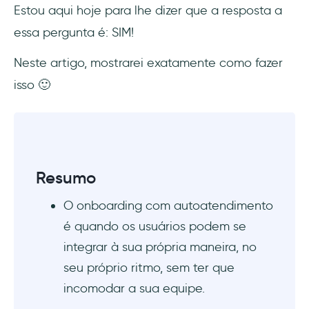
Estou aqui hoje para lhe dizer que a resposta a
essa pergunta é: SIM!
Checklists de onboarding
Neste artigo, mostrarei exatamente como fazer
Recursos para download
isso 🙂
Loops de feedback
Implementação do onboarding com
autoatendimento
Resumo
Decida sobre os recursos do onboarding de
autoatendimento
O onboarding com autoatendimento
é quando os usuários podem se
Personalize o onboarding de acordo com as
integrar à sua própria maneira, no
necessidades de cada segmento
seu próprio ritmo, sem ter que
Conte com o apoio do sucesso do cliente
incomodar a sua equipe.