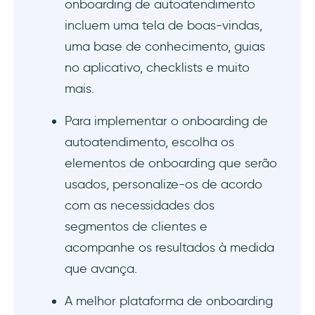
onboarding de autoatendimento
8. HelpHero
incluem uma tela de boas-vindas,
9. Loom
uma base de conhecimento, guias
no aplicativo, checklists e muito
10. Zendesk
mais.
Conclusão
Para implementar o onboarding de
autoatendimento, escolha os
elementos de onboarding que serão
usados, personalize-os de acordo
com as necessidades dos
segmentos de clientes e
acompanhe os resultados à medida
que avança.
A melhor plataforma de onboarding