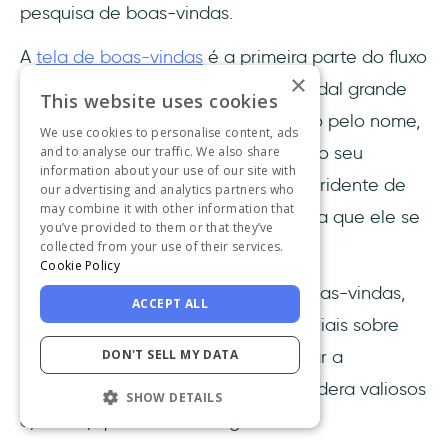
pesquisa de boas-vindas.
A
tela de boas-vindas
é a primeira parte do fluxo
×
de boas-vindas. Trata-se de um modal grande
This website uses cookies
no qual você cumprimenta o usuário pelo nome,
We use cookies to personalise content, ads
define as expectativas sobre o que o seu
and to analyse our traffic. We also share
information about your use of our site with
produto faz e inclui uma imagem sorridente de
our advertising and analytics partners who
may combine it with other information that
um dos membros da sua equipe para que ele se
you’ve provided to them or that they’ve
collected from your use of their services.
sinta em casa.
Cookie Policy
Em seguida, há uma pesquisa de boas-vindas,
ACCEPT ALL
que é usada para coletar dados iniciais sobre
DON'T SELL MY DATA
como cada novo usuário deseja usar a
plataforma, quais recursos ele considera valiosos
SHOW DETAILS
e, talvez, qual é o seu cargo.