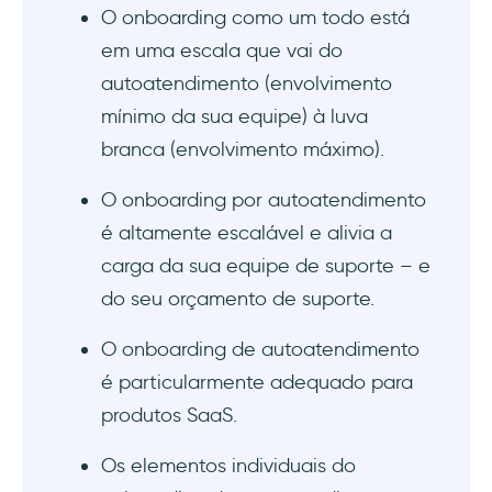
Observe as métricas e o analytics
O onboarding como um todo está
em uma escala que vai do
Ferramentas de onboarding de
autoatendimento (envolvimento
autoatendimento
mínimo da sua equipe) à luva
1. UserGuiding
branca (envolvimento máximo).
2. WalkMe
O onboarding por autoatendimento
é altamente escalável e alivia a
3. Appcues
carga da sua equipe de suporte – e
4. Pendo
do seu orçamento de suporte.
O onboarding de autoatendimento
5. Intercom
é particularmente adequado para
6. Chameleon
produtos SaaS.
7. Whatfix
Os elementos individuais do