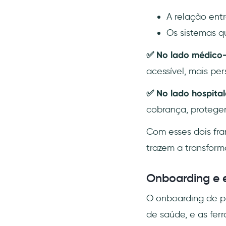
A relação ent
Os sistemas q
✅ No lado médico-
acessível, mais per
✅ No lado hospital
cobrança, protege
Com esses dois fra
trazem a transform
Onboarding e e
O onboarding de p
de saúde, e as fer