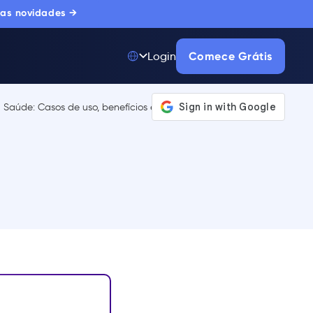
 as novidades →
Comece Grátis
Login
Top 50 entre
175.000+ Produtos
A única plataforma
de adoção digital
confiada por
milhares de
compradores
corporativos.
SAIBA MAIS