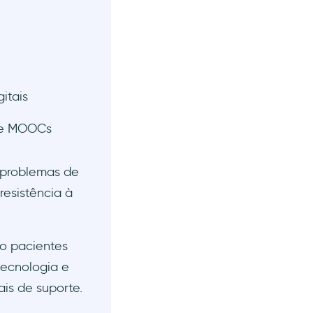
itais
g e MOOCs
, problemas de
resistência à
o pacientes
ecnologia e
ais de suporte.