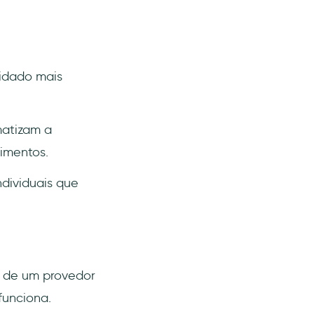
uidado mais
matizam a
imentos.
dividuais que
m de um provedor
funciona.