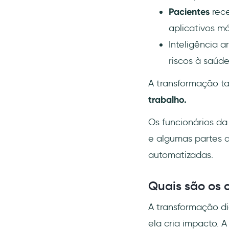
saúde
Pacientes
rece
Digitalização cirúrgica
aplicativos mó
IA generativa para conselhos
Inteligência a
de saúde preventiva
riscos à saúd
Como a UserGuiding ajuda a
transformação digital na
A transformação 
saúde?
trabalho.
Conclusão
Os funcionários d
e algumas partes 
automatizadas.
Quais são os 
A transformação di
ela cria impacto. 