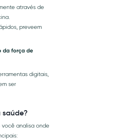
mente através de
ina.
 rápidos, preveem
 da força de
ramentas digitais,
em ser
a saúde?
o você analisa onde
cipais: