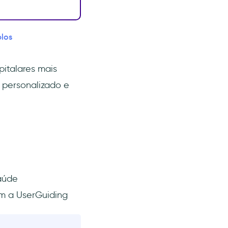
plos
pitalares mais
 personalizado e
aúde
m a UserGuiding