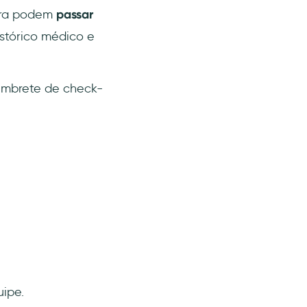
gora podem
passar
stórico médico e
lembrete de check-
ipe.