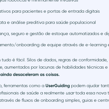
gias robóticas e minimamente invasivas
ativos para pacientes e portas de entrada digitais
ata e análise preditiva para saúde populacional
nça, seguro e gestão de estoque automatizados e dig
amento/onboarding de equipe através de e-learnin
 tudo é fácil. Silos de dados, regras de conformidade
e, aumentados por lacunas de habilidades técnicas e 
,
ainda desaceleram as coisas.
o, ferramentas como a
UserGuiding
podem ajudar tant
ofissionais de saúde a realmente
usar
toda essa nova t
através de fluxos de onboarding simples, guias e centr