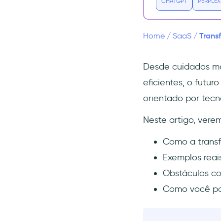
CHATGPT
PERPLEX
pacientes com foco digital
Registros eletrônicos de
saúde (EHR) e
Trans
Home
/
SaaS
/
interoperabilidade
Telemedicina e cuidado
virtual
Desde cuidados mai
Diagnósticos e triagem
eficientes, o futu
impulsionados por IA
orientado por tecn
Sistemas de suporte à
decisão clínica (CDSS)
Neste artigo, vere
Monitoramento remoto de
Como a transf
pacientes (RPM)
Exemplos reai
Aplicativos móveis de saúde
(mHealth) e portais de
Obstáculos c
pacientes
Como você pod
Dispositivos IoT e tecnologia
de saúde vestível
Gestão de cadeia de