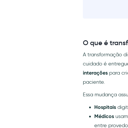
pacientes
Aplicativo de triagem de
COVID-19 da Apple
Aplicativo de pacientes da
Zocdoc
Obstáculos na transformação
O que é trans
digital na saúde
A transformação di
Tendências de transformação
digital na saúde
cuidado é entregue
Análise de big data no
interações
para cri
tratamento de pacientes
paciente.
Tratamento personalizado e
medicina de precisão
Essa mudança assu
Análise preditiva para gestão
de saúde populacional
Hospitais
digit
Cursos online abertos
Médicos
usam 
massivos (MOOCs) para
entre provedo
educar profissionais de