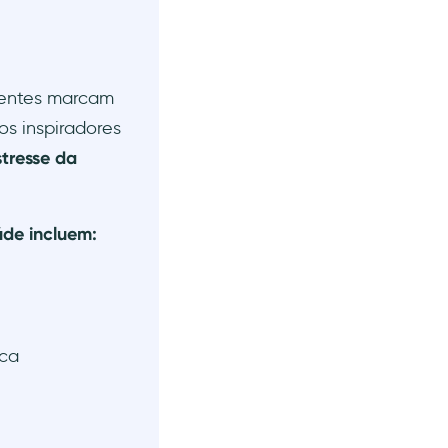
ientes marcam
os inspiradores
tresse da
úde incluem:
ica