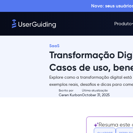
Novo: seus usuári
Produto
SaaS
Transformação Dig
Casos de uso, bene
Explore como a transformação digital est
Resumo
exemplos reais, desafios e dicas para com
Escrito por
Última atualização
O que é transformação digital
Ceren Kurban
October 31, 2025
na saúde?
Quais são os casos de uso da
transformação digital na
saúde?
Resuma este a
Onboarding e educação de