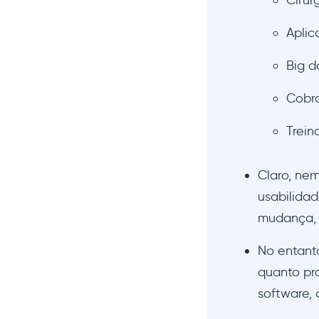
Cirur
NHS com aplicativo de portal
de pacientes
Aplic
Onboarding segmentado da
EON Dental para profissionais
Big d
de saúde
Fluxo de onboarding da
Cobra
Healthie para profissionais
Transformação digital do
Trein
Hospital Sant Pau em
colaboração com a
Huawei
Claro, nem
Transformação digital da
usabilidad
GenesisCare com sistemas de
mudança
gestão de dados
Onboarding de pacientes da
No entant
Ada (aplicativo mHealth)
quanto pr
Your Health House Calls usa
software, 
tecnologias de
monitoramento remoto de