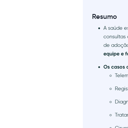
suprimentos e estoque em
hospitais
Resumo
Automatizando processos
administrativos e de
A saúde e
cobrança
consultas 
Segurança de dados,
de adoção
privacidade e conformidade
com sistemas digitais
equipe e 
Treinamento e capacitação
da equipe de saúde com
Os casos d
ferramentas digitais
Telem
Quais são os benefícios da
transformação digital na
Regis
saúde?
Diagn
Exemplos de transformação de
saúde impulsionada por
tecnologia
Trata
Transformação digital do