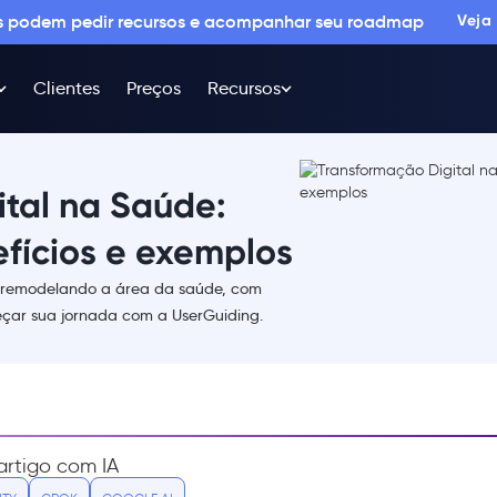
os podem pedir recursos e acompanhar seu roadmap
Veja
Clientes
Preços
Recursos
ital na Saúde:
fícios e exemplos
á remodelando a área da saúde, com
eçar sua jornada com a UserGuiding.
rtigo com IA