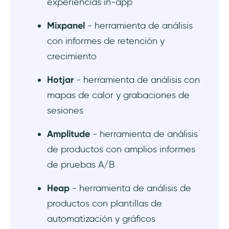
experiencias in-app
Conclusión
Mixpanel
- herramienta de análisis
Preguntas Frecuentes
con informes de retención y
¿Qué es el seguimiento de eventos en
crecimiento
CRM?
Hotjar
- herramienta de análisis con
¿Qué es un rastreador de eventos?
mapas de calor y grabaciones de
sesiones
¿Cuál es un ejemplo de seguimiento de
eventos?
Amplitude
- herramienta de análisis
de productos con amplios informes
de pruebas A/B
Heap
- herramienta de análisis de
productos con plantillas de
automatización y gráficos