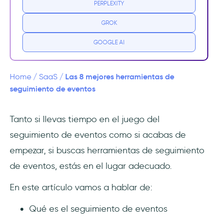
PERPLEXITY
¿Por qué necesitas herramientas de
seguimiento de eventos?
GROK
Funciones importantes de una herramienta
GOOGLE AI
de seguimiento de eventos
Segmentación de usuarios
Las 8 mejores herramientas de
Home
/
SaaS
/
seguimiento de eventos
Pruebas A/B
Tanto si llevas tiempo en el juego del
Creación de eventos personalizados
seguimiento de eventos como si acabas de
Seguimiento hacia atrás
empezar, si buscas herramientas de seguimiento
de eventos, estás en el lugar adecuado.
Transmisión de datos en tiempo real
En este artículo vamos a hablar de:
Integraciones
Qué es el seguimiento de eventos
Las mejores herramientas de seguimiento de