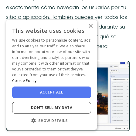
exactamente cómo navegan los usuarios por tu
sitio o aplicación. También puedes ver todos los
×
problemas y errores que encuentran durante su
This website uses cookies
sesión y, posiblemente, entender por qué se
We use cookies to personalise content, ads
comportan de una determinada manera.
and to analyse our traffic. We also share
information about your use of our site with
our advertising and analytics partners who
may combine it with other information that
you’ve provided to them or that they’ve
collected from your use of their services.
Cookie Policy
ACCEPT ALL
DON'T SELL MY DATA
SHOW DETAILS