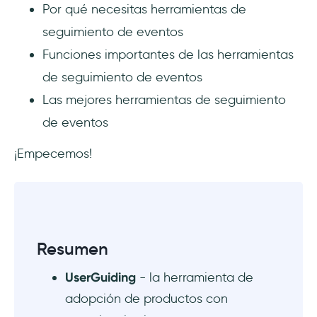
Por qué necesitas herramientas de
eventos
seguimiento de eventos
UserGuiding
Funciones importantes de las herramientas
de seguimiento de eventos
Mixpanel
Las mejores herramientas de seguimiento
Hotjar
de eventos
Amplitude
¡Empecemos!
Heap
Fullstory
Resumen
Matomo
UserGuiding
- la herramienta de
Google Analytics (GA4)
adopción de productos con