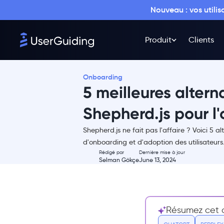
Nouveau : vos utili
‍Ce que Shepherd fait bien
Personnalisation et
Produit
Clients
flexibilité
Léger et efficace
Communauté active et
Onboarding
soutien
5 meilleures altern
Inconvénients de Shepherd
Shepherd.js pour l
Nécessite une expertise
technique
Shepherd.js ne fait pas l'affaire ? Voici 5 al
Fonctionnalités intégrées
d'onboarding et d'adoption des utilisateurs
limitées
Rédigé par
Dernière mise à jour
Selman Gökçe
June 13, 2024
Difficile à maintenir
Les 5 meilleures alternatives à
Shepherd.js
1. UserGuiding - une solution
Résumez cet ar
sans code pour des