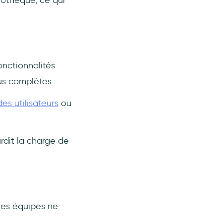
iothèque, ce qui
onctionnalités
us complètes.
s utilisateurs
ou
rdit la charge de
 les équipes ne