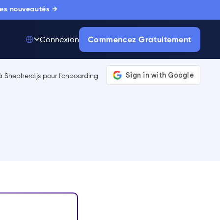
 les nouveautés →
Commencez Gratuitement
Connexion
Top 50 parmi 175
000+ Produits
La seule plateforme
d'adoption digitale
de référence,
approuvée par des
milliers d'acheteurs
entreprise.
EN SAVOIR PLUS