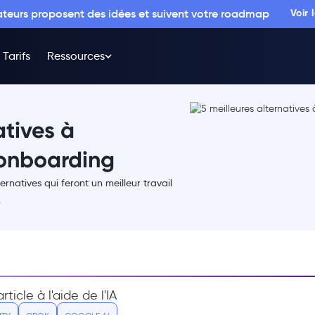
sateurs proposent des idées et suivent votre roadmap
Voir
Tarifs
Ressources
atives à
'onboarding
ternatives qui feront un meilleur travail
.
ticle à l'aide de l'IA