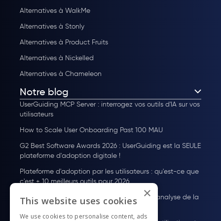
Alternatives à WalkMe
Alternatives à Stonly
Alternatives à Product Fruits
Alternatives à Nickelled
Alternatives à Chameleon
Notre blog
UserGuiding MCP Server : interrogez vos outils d'IA sur vos
utilisateurs
How to Scale User Onboarding Past 100 MAU
G2 Best Software Awards 2026 : UserGuiding est la SEULE
plateforme d'adoption digitale !
Plateforme d'adoption par les utilisateurs : qu'est-ce que
c'est + 10 meilleurs outils pour 2026
×
Guide des Tarifs de Pendo : Plans, coûts et analyse de la
This website uses cookies
valeur
We use cookies to personalise content, ads