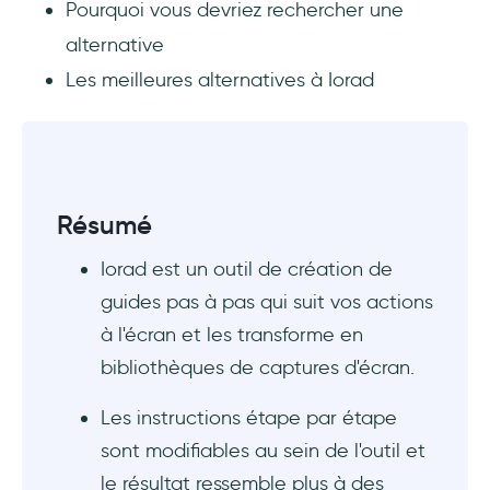
Pourquoi vous devriez rechercher une
À qui s’adresse Iorad ?
alternative
Combien coûte Iorad ?
Les meilleures alternatives à Iorad
Quelles sont les meilleures alternatives à
Iorad ?
Résumé
Iorad est un outil de création de
guides pas à pas qui suit vos actions
à l'écran et les transforme en
bibliothèques de captures d'écran.
Les instructions étape par étape
sont modifiables au sein de l'outil et
le résultat ressemble plus à des