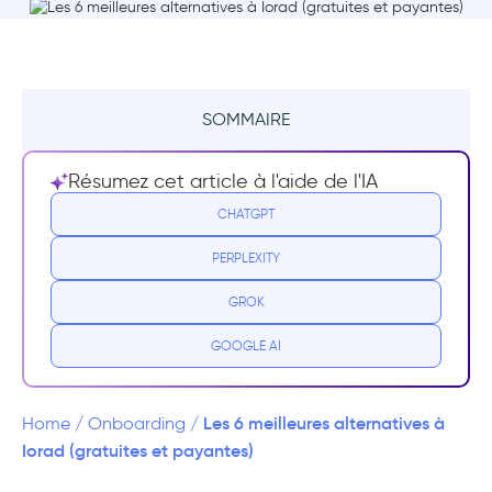
SOMMAIRE
Résumé
Résumez cet article à l'aide de l'IA
Qu’est-ce que Iorad ?
CHATGPT
PERPLEXITY
Tarifs de Iorad
GROK
Avis et commentaires Iorad
GOOGLE AI
Pourquoi rechercher d’autres alternatives à
Iorad
Les 6 meilleures alternatives à
Home
/
Onboarding
/
Meilleures alternatives à Iorad
Iorad (gratuites et payantes)