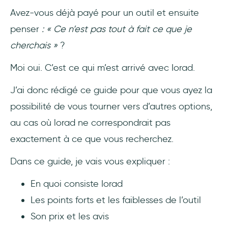
UserGuiding - Onboarding utilisateur
Avez-vous déjà payé pour un outil et ensuite
interactif no code
penser
: « Ce n’est pas tout à fait ce que je
2- Iorad vs. WalkMe
cherchais »
?
3- Iorad vs. Loom
Moi oui. C’est ce qui m’est arrivé avec Iorad.
J’ai donc rédigé ce guide pour que vous ayez la
4- Iorad vs. UiPath
possibilité de vous tourner vers d’autres options,
5- Iorad vs. Intro.js
au cas où lorad ne correspondrait pas
exactement à ce que vous recherchez.
6- Iorad vs. Shepherd.js
Dans ce guide, je vais vous expliquer :
Conclusion
En quoi consiste Iorad
Questions Fréquentes
Les points forts et les faiblesses de l’outil
Comment fonctionne l’Iorad ?
Son prix et les avis