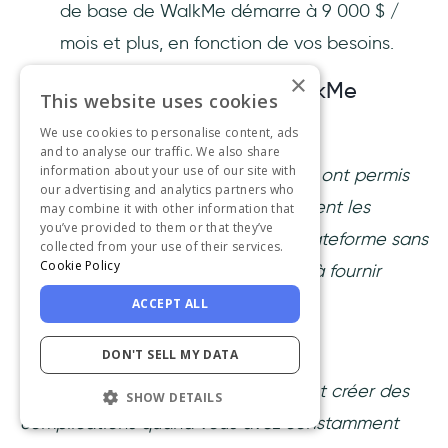
de base de WalkMe démarre à 9 000 $ /
mois et plus, en fonction de vos besoins.
×
Avis et commentaires de WalkMe
This website uses cookies
👍 Points forts :
We use cookies to personalise content, ads
and to analyse our traffic. We also share
information about your use of our site with
« Les visites interactives de WalkMe ont permis
our advertising and analytics partners who
aux clients d’apprendre très facilement les
may combine it with other information that
you’ve provided to them or that they’ve
tenants et aboutissants de notre plateforme sans
collected from your use of their services.
Cookie Policy
que notre équipe d’assistance n’ait à fournir
d’aide supplémentaire. »
ACCEPT ALL
👎 Points faibles :
DON'T SELL MY DATA
« La gestion du logiciel WalkMe peut créer des
SHOW DETAILS
complications quand vous avez constamment