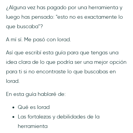
Interactivo sin código
¿Alguna vez has pagado por una herramienta y
luego has pensado: "esto no es exactamente lo
2- Iorad vs. WalkMe
que buscaba"?
3- Iorad vs. Loom
A mí sí. Me pasó con Iorad.
4- Iorad vs. UiPath
Así que escribí esta guía para que tengas una
5- Iorad vs. Intro.js
idea clara de lo que podría ser una mejor opción
para ti si no encontraste lo que buscabas en
6- Iorad vs. Shepherd.js
Iorad.
Conclusión
En esta guía hablaré de:
Preguntas Frecuentes
Qué es Iorad
Las fortalezas y debilidades de la
¿Cómo funciona Iorad?
herramienta
¿Quién debería utilizar Iorad?