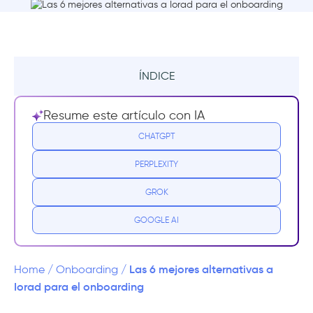
ÍNDICE
Resumen
Resume este artículo con IA
¿Qué es Iorad?
CHATGPT
PERPLEXITY
Precios de Iorad
GROK
Reseñas de Iorad
GOOGLE AI
Por qué necesita una alternativa a Iorad
Mejores alternativas a Iorad
Las 6 mejores alternativas a
Home
/
Onboarding
/
Iorad para el onboarding
1- UserGuiding - User Onboarding