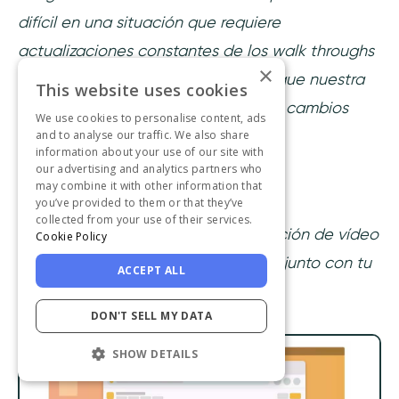
difícil en una situación que requiere
actualizaciones constantes de los walk throughs
×
digitales - durante períodos en los que nuestra
This website uses cookies
plataforma estaba experimentando cambios
We use cookies to personalise content, ads
significativos."
and to analyse our traffic. We also share
information about your use of our site with
our advertising and analytics partners who
may combine it with other information that
3- Iorad vs. Loom
you’ve provided to them or that they’ve
collected from your use of their services.
Loom es una herramienta de grabación de vídeo
Cookie Policy
que te permite grabarte a ti mismo, junto con tu
ACCEPT ALL
pantalla.
DON'T SELL MY DATA
SHOW DETAILS