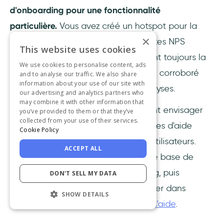
d'onboarding pour une fonctionnalité
particulière.
Vous avez créé un hotspot pour la
×
mettre en évidence, mais les enquêtes NPS
This website uses cookies
montrent que les utilisateurs trouvent toujours la
We use cookies to personalise content, ads
fonctionnalité déroutante, ce qui est corroboré
and to analyse our traffic. We also share
information about your use of our site with
par ce que vous voyez dans les analyses.
our advertising and analytics partners who
may combine it with other information that
Dans ce cas, vous pouvez également envisager
you’ve provided to them or that they’ve
collected from your use of their services.
de mettre à disposition des ressources d'aide
Cookie Policy
supplémentaires pour soutenir vos utilisateurs.
ACCEPT ALL
Vous pourriez par exemple créer une base de
connaissances à l'aide d'UserGuiding, puis
DON'T SELL MY DATA
permettre aux utilisateurs d'y accéder dans
SHOW DETAILS
l'application au moyen d'un
centre d'aide
.