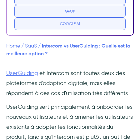
Tarifs
GROK
Qu'est-ce qu'UserGuiding ?
GOOGLE AI
Cas d'utilisation d'UserGuiding
Tarifs
Intercom vs UserGuiding : Quelle est la
Home
/
SaaS
/
meilleure option ?
Intercom vs UserGuiding
UserGuiding
et Intercom sont toutes deux des
Conclusion
plateformes d'adoption digitale, mais elles
Questions Fréquentes
répondent à des cas d'utilisation très différents.
Lequel est le meilleur pour l'onboarding,
UserGuiding sert principalement à onboarder les
Intercom ou UserGuiding ?
nouveaux utilisateurs et à amener les utilisateurs
existants à adopter les fonctionnalités du
Les enquêtes d'Intercom sont-elles bonnes
?
produit, tandis qu'Intercom est plutôt un outil de