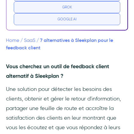
GROK
Personnalisation limitée
GOOGLE AI
Espace de travail/domaine limité
Les 7 meilleures alternatives à Sleekplan
7 alternatives à Sleekplan pour le
Home
/
SaaS
/
feedback client
#1 UserGuiding - la plateforme d'adoption
de produits tout-en-un
Vous cherchez un outil de feedback client
alternatif à Sleekplan ?
#2 UserVoice - l'outil de recherche utilisateur
et de priorisation des fonctionnalités
Une solution pour détecter les besoins des
#3 Productboard - l'outil de centralisation
clients, obtenir et gérer le retour d'information,
des retours d'expérience et de feuille de
partager une feuille de route et accroître la
route
satisfaction des clients en leur montrant que
#4 Beamer - l'outil de communication avec
vous les écoutez et que vous répondez à leurs
les clients