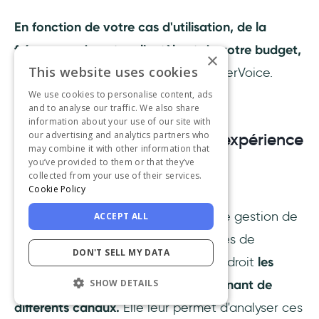
En fonction de votre cas d'utilisation, de la
fréquence, de votre clientèle et de votre budget,
×
This website uses cookies
vous pouvez choisir Sleekplan ou UserVoice.
We use cookies to personalise content, ads
and to analyse our traffic. We also share
#3 Productboard - l'outil de
information about your use of our site with
our advertising and analytics partners who
centralisation des retours d'expérience
may combine it with other information that
et de feuille de route
you’ve provided to them or that they’ve
collected from your use of their services.
🔸 Classement G2 : 4.3 (238)
Cookie Policy
Productboard est une plateforme de gestion de
ACCEPT ALL
produits qui permet aux responsables de
DON'T SELL MY DATA
produits de
centraliser
en un seul endroit
les
commentaires des utilisateurs provenant de
SHOW DETAILS
différents canaux.
Elle leur permet d'analyser ces