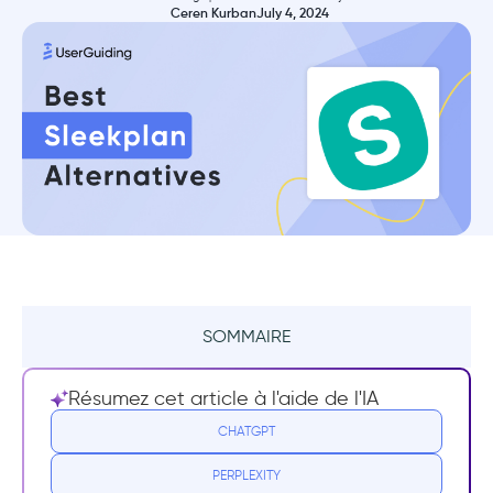
Ceren Kurban
July 4, 2024
SOMMAIRE
Ce que Sleekplan fait de bien
Résumez cet article à l'aide de l'IA
Inconvénients de Sleekplan
CHATGPT
PERPLEXITY
Longue procédure de mise en place