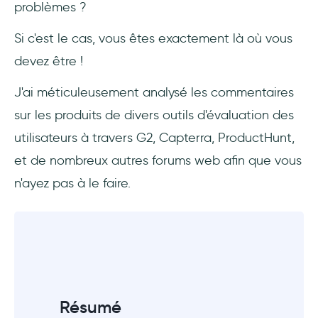
problèmes ?
#5 ProdCamp - l'outil de feedback avec le
Si c'est le cas, vous êtes exactement là où vous
freemium le plus inclusif
devez être !
#6 Nolt - l'outil de feedback collaboratif,
J'ai méticuleusement analysé les commentaires
personnalisable et organisé
sur les produits de divers outils d'évaluation des
#7 ProductLift - l'outil de feedback avec des
utilisateurs à travers G2, Capterra, ProductHunt,
fonctionnalités de gestion de projet
et de nombreux autres forums web afin que vous
n'ayez pas à le faire.
Conclusion
Résumé