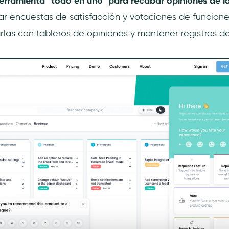
erramienta "todo en uno" para recabar opiniones de lo
ar encuestas de satisfacción y votaciones de funcione
arlas con tableros de opiniones y mantener registros d