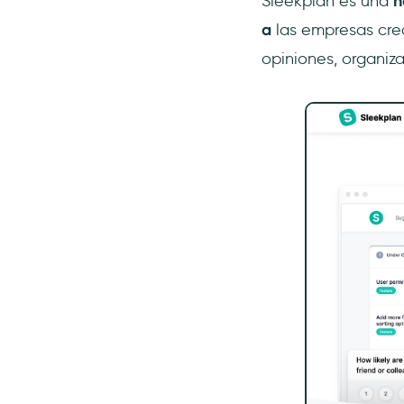
Sleekplan es una
h
a
las empresas cre
opiniones, organiz