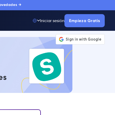
novedades →
Empieza Gratis
Iniciar sesión
Top 50 entre
175.000+ Productos
La única plataforma
de adopción digital
en la que confían
miles de
compradores
corporativos.
MÁS INFORMACIÓN