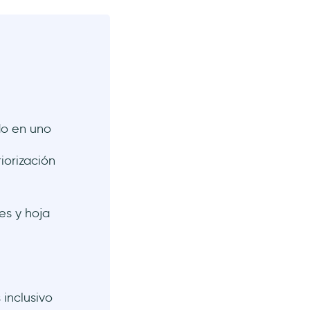
do en uno
iorización
es y hoja
inclusivo