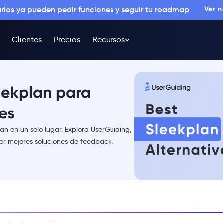
arios ya pueden pedir funciones y seguir tu roadmap
Ver 
Clientes
Precios
Recursos
leekplan para
tes
an en un solo lugar. Explora UserGuiding,
er mejores soluciones de feedback.