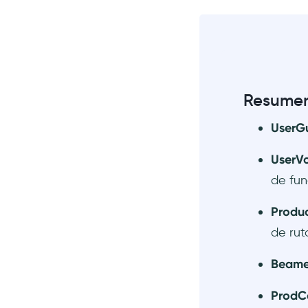
Conclusión
Resume
UserG
UserV
de fun
Produ
de rut
Beame
Prod