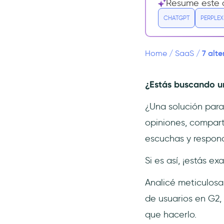
Resume este a
#3 Productboard - la
CHATGPT
PERPLEX
herramienta de
centralización de opiniones y
hoja de ruta
7 alte
Home
/
SaaS
/
#4 Beamer - la herramienta
de comunicación con el
cliente
¿Estás buscando un
#5 ProdCamp - la
¿Una solución para
herramienta de feedback
con el freemium más
opiniones, compart
inclusivo
escuchas y respon
#6 Nolt - la herramienta de
opinión colaborativa,
Si es así, ¡estás 
personalizable y
organizada
Analicé meticulosa
#7 ProductLift - la
de usuarios en G2,
herramienta de feedback
con funciones de gestión de
que hacerlo.
proyectos