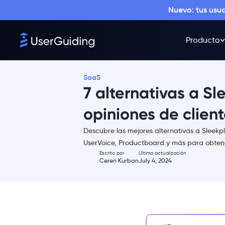
Nuevo: tus usu
Producto
Qué hace bien Sleekplan
Inconvenientes de Sleekplan
Largo proceso de puesta a
SaaS
punto
7 alternativas a S
Personalización limitada
opiniones de clien
Espacio de trabajo/dominio
limitado
Descubre las mejores alternativas a Sleekpl
Las 7 mejores alternativas a
UserVoice, Productboard y más para obten
Sleekplan
Escrito por
Última actualización
Ceren Kurban
July 4, 2024
#1 UserGuiding: la plataforma
de adopción de productos
todo en uno
#2 UserVoice - la herramienta
de investigación de usuarios
y priorización de funciones