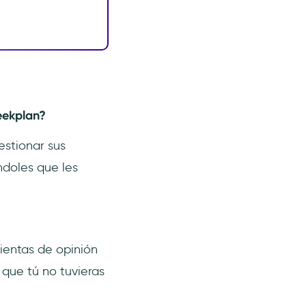
eekplan?
estionar sus
ndoles que les
ientas de opinión
que tú no tuvieras