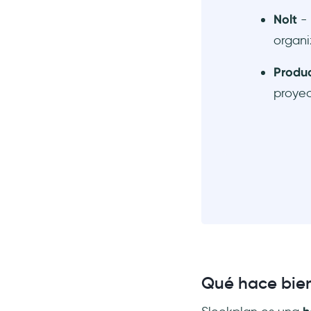
Nolt
- 
organ
Produc
proye
Qué hace bien