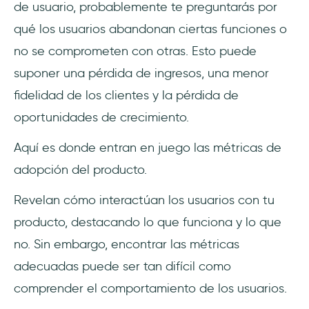
de usuario, probablemente te preguntarás por
3- Tasa de conversión
qué los usuarios abandonan ciertas funciones o
4- Tasa de activación
no se comprometen con otras. Esto puede
suponer una pérdida de ingresos, una menor
5- Tasa de churn
fidelidad de los clientes y la pérdida de
6- Tasa de upsell
oportunidades de crecimiento.
Aquí es donde entran en juego las métricas de
7- Tasa de recomendación
adopción del producto.
8- Adherencia del producto
Revelan cómo interactúan los usuarios con tu
9- Tiempo hasta la primera acción clave
producto, destacando lo que funciona y lo que
no. Sin embargo, encontrar las métricas
10- Valor de vida del cliente (CLTV)
adecuadas puede ser tan difícil como
11- Número de usuarios activos
comprender el comportamiento de los usuarios.