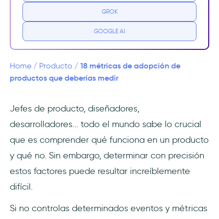
Impulsar el crecimiento empresarial y los
GROK
ingresos
GOOGLE AI
Comprender a los usuarios
Identificar los obstáculos a la adopción del
18 métricas de adopción de
Home
/
Producto
/
producto
productos que deberías medir
Aumentar la satisfacción y la fidelidad de los
Jefes de producto, diseñadores,
clientes
desarrolladores... todo el mundo sabe lo crucial
Optimizar el desarrollo de productos
que es comprender qué funciona en un producto
y qué no. Sin embargo, determinar con precisión
18 métricas de adopción del producto
estos factores puede resultar increíblemente
1- Tasa de adopción
difícil.
2- Tasa de adopción de funciones
Si no controlas determinados eventos y métricas