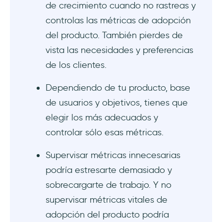
de crecimiento cuando no rastreas y
¿Cómo elegir qué métricas medir?
controlas las métricas de adopción
En resumen...
del producto. También pierdes de
vista las necesidades y preferencias
Preguntas Frecuentes
de los clientes.
¿Qué es una métrica de adopción?
Dependiendo de tu producto, base
¿Cómo calcular la puntuación de
de usuarios y objetivos, tienes que
adopción?
elegir los más adecuados y
controlar sólo esas métricas.
¿Cuáles son las 5 características del
producto y el índice de adopción?
Supervisar métricas innecesarias
podría estresarte demasiado y
sobrecargarte de trabajo. Y no
supervisar métricas vitales de
adopción del producto podría