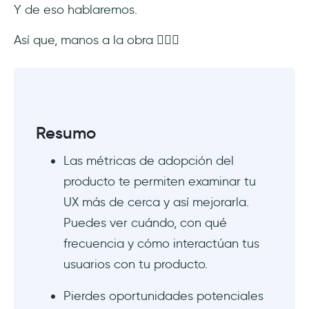
12- Frecuencia de uso
Y de eso hablaremos.
13- Duración media de la sesión
Así que, manos a la obra 🤸🏻‍♀️
14- Net Promoter Score (NPS)
15- Satisfacción del cliente (CSAT)
Resumo
16- Volumen de Tickets de Soporte
Las métricas de adopción del
17- Puntuación del Esfuerzo del Cliente
producto te permiten examinar tu
(CES)
UX más de cerca y así mejorarla.
18- Puntuación de compromiso con el
Puedes ver cuándo, con qué
producto (PES)
frecuencia y cómo interactúan tus
usuarios con tu producto.
¿Necesitas medir todas las métricas de
adopción del producto?
Pierdes oportunidades potenciales