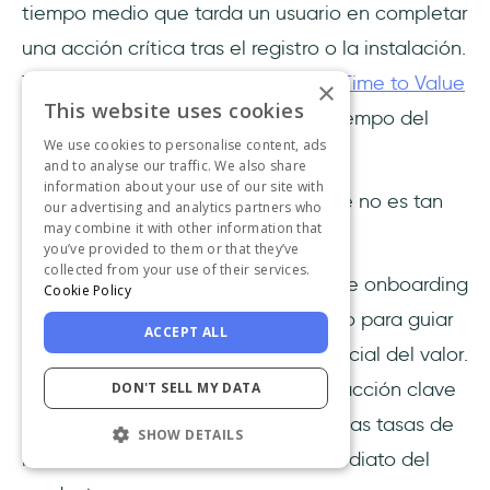
tiempo medio que tarda un usuario en completar
una acción crítica tras el registro o la instalación.
Tradicionalmente se conoce como
Time to Value
×
This website uses cookies
(TTV). Algunos lo llaman incluso el tiempo del
We use cookies to personalise content, ads
momento Ajá
.
and to analyse our traffic. We also share
information about your use of our site with
Ya te has hecho una idea, el nombre no es tan
our advertising and analytics partners who
may combine it with other information that
importante.
you’ve provided to them or that they’ve
collected from your use of their services.
Evalúa la eficacia de los procesos de onboarding
Cookie Policy
y del diseño de la interfaz de usuario para guiar
ACCEPT ALL
a los usuarios hacia la realización inicial del valor.
Reducir el tiempo hasta la primera acción clave
DON'T SELL MY DATA
mejora la
satisfacción del usuario
y las tasas de
SHOW DETAILS
retención al demostrar el valor inmediato del