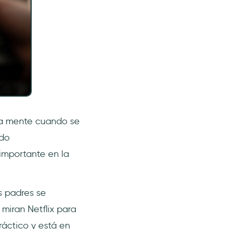
la mente cuando se
ido
importante en la
s padres se
miran Netflix para
ráctico y está en