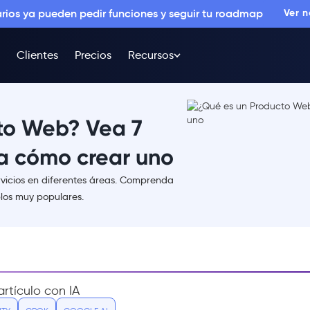
arios ya pueden pedir funciones y seguir tu roadmap
Ver 
Clientes
Precios
Recursos
to Web? Vea 7
a cómo crear uno
vicios en diferentes áreas. Comprenda
los muy populares.
rtículo con IA