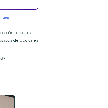
r uno
rará cómo crear uno
nocidos de opciones
sí?