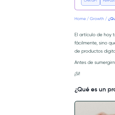
CHATGPT
PERPLEX
4- Product Hunt
5- Google Analytics
¿Qu
Home
/
Growth
/
6- UserGuiding
7- Shopify
El artículo de hoy
Cómo crear un producto web - 3
métodos ordenados del más
fácilmente, sino q
difícil al más fácil
de productos digit
Método 1: Desarrollo
interno
Antes de sumergir
Método 2: Trabajar con una
agencia de desarrollo
¡Sí!
Método 3: Utilizar el poder del
no-code
¿Qué es un p
Preguntas Frecuentes
¿Es un sitio web un
producto?