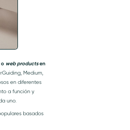
b o
web products
en
erGuiding, Medium,
sos en diferentes
to a función y
da uno.
 populares basados