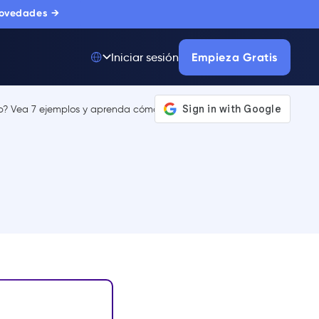
novedades →
Empieza Gratis
Iniciar sesión
Top 50 entre
175.000+ Productos
La única plataforma
de adopción digital
en la que confían
miles de
compradores
corporativos.
MÁS INFORMACIÓN