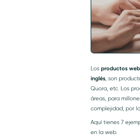
¿Cómo puedo crear mi
propia tienda online?
¿Cómo desarrollo una
aplicación web?
Los
productos web
inglés
, son product
Quora, etc. Los pr
áreas, para millon
complejidad, por l
Aquí tienes 7 ejem
en la web.