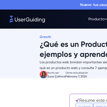
Nuevo: tus usu
Producto
Growth
¿Qué es un Produc
ejemplos y aprend
Los productos web brindan importantes ser
¿Qué es un producto web?
qué es un producto web y consulte 7 ejemp
Escrito por
Última actualización
7 ejemplos e ideas de productos
Suay Çakırca
February 7, 2024
web
1- Netflix
2- Google
Resume este a
3- Medium