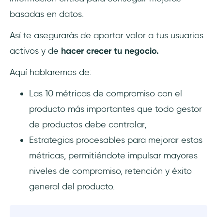
2. Tasa de adopción de funciones
basadas en datos.
Así te asegurarás de aportar valor a tus usuarios
3. Usuarios activos: DAU, WAU, MAU
activos y de
hacer crecer tu negocio.
4. Tasa de retención
Aquí hablaremos de:
5. Tiempo en el producto (duración de la
Las 10 métricas de compromiso con el
sesión)
producto más importantes que todo gestor
6. Adherencia del producto (stickiness)
de productos debe controlar,
Estrategias procesables para mejorar estas
7. Número de acciones del usuario por
sesión
métricas, permitiéndote impulsar mayores
niveles de compromiso, retención y éxito
8. Tasa de churn
general del producto.
9. Compromiso de la primera semana