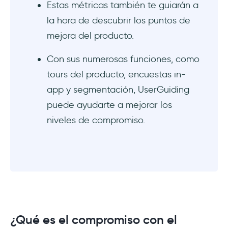
Estas métricas también te guiarán a
6. Adopta nuevas tecnologías para
la hora de descubrir los puntos de
aprovechar las gemas actuales
mejora del producto.
7. Construye comunidades en lugar de servir
sólo a los usuarios
Con sus numerosas funciones, como
tours del producto, encuestas in-
8. El marketing no termina cuando consigues
app y segmentación, UserGuiding
al usuario
puede ayudarte a mejorar los
Conclusión
niveles de compromiso.
Preguntas Frecuentes
¿Cómo puedo mejorar el compromiso de mi
producto web?
¿Existen recursos o herramientas que ayuden
a mejorar el compromiso con el
¿Qué es el compromiso con el