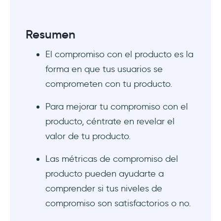
10. Tasas de conversión del momento Ajá
8 tácticas para aumentar el compromiso
Resumen
con el producto
El compromiso con el producto es la
1. Atrae a la gente hacia tu producto con un
forma en que tus usuarios se
apoyo excepcional
comprometen con tu producto.
2. Educa a tus usuarios mediante la
Para mejorar tu compromiso con el
gamificación
producto, céntrate en revelar el
3. Mejora continuamente tu producto
valor de tu producto.
4. Personaliza tu comunicación siempre que
Las métricas de compromiso del
sea posible
producto pueden ayudarte a
comprender si tus niveles de
5. Conecta con tus usuarios con un enfoque
compromiso son satisfactorios o no.
de diseño emocional