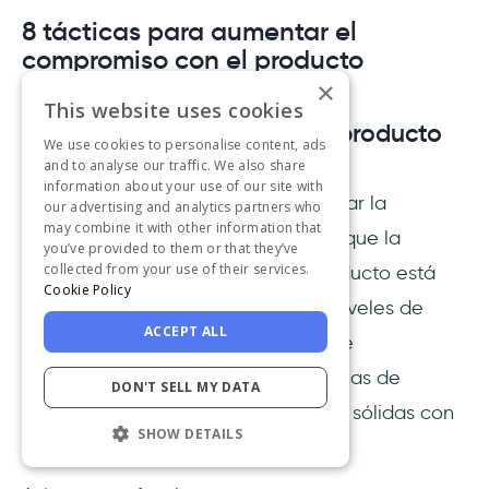
8 tácticas para aumentar el
compromiso con el producto
×
This website uses cookies
1. Atrae a la gente hacia tu producto
We use cookies to personalise content, ads
con un apoyo excepcional
and to analyse our traffic. We also share
information about your use of our site with
Es una forma estupenda de aumentar la
our advertising and analytics partners who
may combine it with other information that
adherencia al producto, y recuerda que la
you’ve provided to them or that they’ve
collected from your use of their services.
puntuación de compromiso del producto está
Cookie Policy
directamente relacionada con los niveles de
ACCEPT ALL
adherencia. Sin embargo, un soporte
excepcional mejora todas las métricas de
DON'T SELL MY DATA
compromiso, ya que crea relaciones sólidas con
SHOW DETAILS
los usuarios.