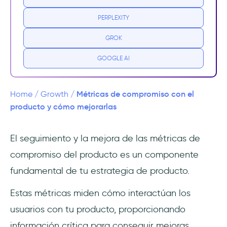
PERPLEXITY
Compromiso con el producto vs.
Compromiso del cliente vs. Compromiso del
GROK
usuario
GOOGLE AI
¿Por qué es importante hacer un seguimiento
del compromiso con el producto?
Métricas de compromiso con el
Home
/
Growth
/
Da una idea para seguir mejorando
producto y cómo mejorarlas
Puedes aumentar radicalmente la tasa de
El seguimiento y la mejora de las métricas de
retención
compromiso del producto es un componente
10 métricas de compromiso con el producto
fundamental de tu estrategia de producto.
que debes controlar
Estas métricas miden cómo interactúan los
1. Puntuación de compromiso del
usuarios con tu producto, proporcionando
producto
información crítica para conseguir mejoras