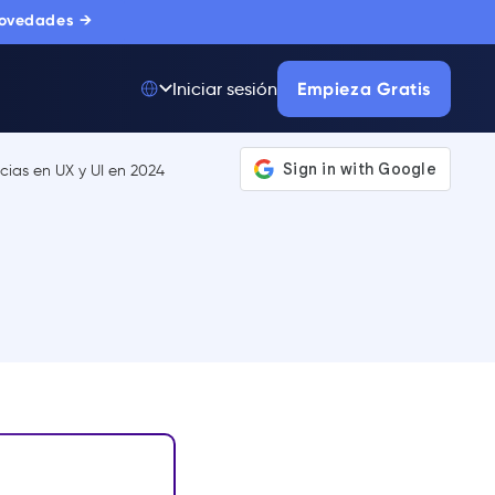
novedades →
Empieza Gratis
Iniciar sesión
Top 50 entre
175.000+ Productos
La única plataforma
de adopción digital
en la que confían
miles de
compradores
corporativos.
MÁS INFORMACIÓN