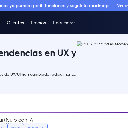
arios ya pueden pedir funciones y seguir tu roadmap
Ver 
Clientes
Precios
Recursos
tendencias en UX y
cias de UX/UI han cambiado radicalmente.
rtículo con IA