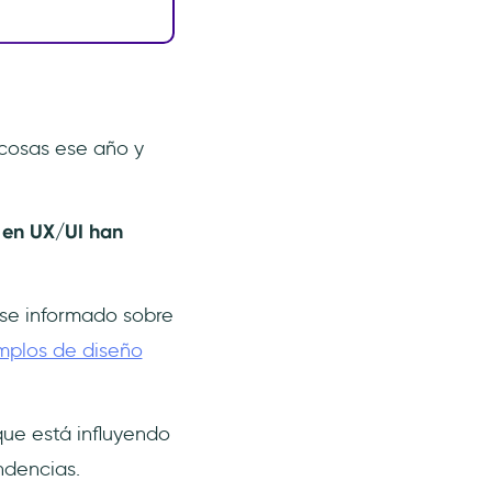
cosas ese año y
s en UX/UI han
rse informado sobre
mplos de diseño
que está influyendo
ndencias.