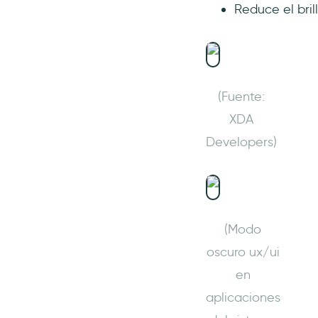
Reduce el bril
diseño UX?
(Fuente:
XDA
Developers)
(Modo
oscuro ux/ui
en
aplicaciones