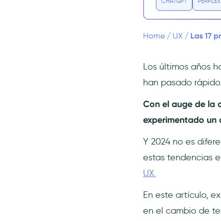
avanzadas
CHATGPT
PERPLEX
#5 Tipografía en negrita
#6 Degradados suaves
Las 17 p
Home
/
UX
/
#7 El 3D está en todas
partes
Los últimos años 
#8 Ilustración de estados de
han pasado rápido
vacío y error
#9 Sistema de diseño
Con el auge de la c
#10 Colaboración remota y
experimentado un c
virtual
#11 Realidad Aumentada y
Y 2024 no es difer
Virtual
estas tendencias en
#12 Interfaz de usuario de voz
UX.
(VUI) e interacciones sin
contacto
En este artículo, e
#13 Gran experiencia de
en el cambio de te
onboarding del usuario