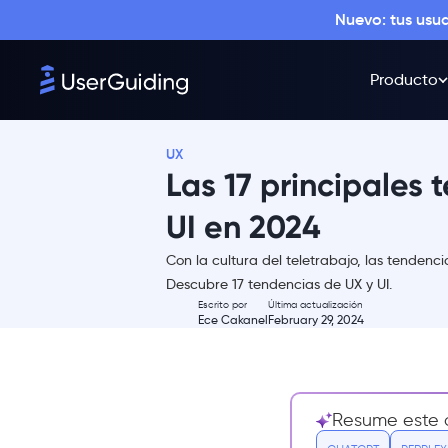
Nuevo: tus usu
Producto
UX
Las 17 principales 
UI en 2024
Con la cultura del teletrabajo, las tenden
Principales tendencias de
Descubre 17 tendencias de UX y UI.
UX/UI
Escrito por
Última actualización
Ece Cakanel
February 29, 2024
#1 Modo oscuro
#2 Neumorfismo
#3 Animaciones
Resume este a
#4 Microinteracciones