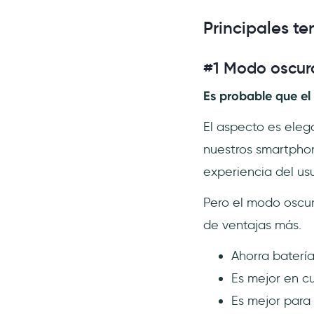
#14 Autenticación
Frictionless
Principales t
#15 Textos y Microtextos de
UX
#1 Modo oscur
#16 Experiencia
Es probable que el
personalizada
#17 El auge de las super
El aspecto es ele
apps
nuestros smartphon
¿Por qué consultar las
tendencias de UX/UI?
experiencia del us
¿Qué está influyendo en las
Pero el modo oscur
tendencias de 2024?
de ventajas más.
Conclusión
Preguntas Frecuentes
Ahorra batería
¿Cuál es la próxima gran
Es mejor en cu
tendencia en diseño web?
Es mejor para 
¿Qué es una tendencia de