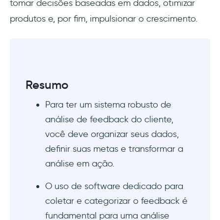
tomar decisões baseadas em dados, otimizar
avançados)
produtos e, por fim, impulsionar o crescimento.
Etapa 4: Transformando a análise em
insights práticos com a visualização
1- Visualize a voz do cliente
Resumo
2- Priorize com matrizes de impacto
Para ter um sistema robusto de
3- Quadros de feedback acionáveis
análise de feedback do cliente,
Conclusão
você deve organizar seus dados,
definir suas metas e transformar a
Perguntas Frequentes
análise em ação.
Como fazer uma análise das avaliações dos
O uso de software dedicado para
clientes?
coletar e categorizar o feedback é
Como analisar o feedback do cliente no
fundamental para uma análise