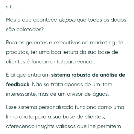
site...
1- Saiba o porquê
Mas o que acontece
depois
que todos os dados
2- Considere as múltiplas vozes
são coletados?
3- Formato com maior clareza
Para os gerentes e executivos de marketing de
4- Use etiquetas!
produtos, ter uma boa leitura da sua base de
clientes é fundamental para vencer.
Etapa 3: Analisando o feedback
É aí que entra um
sistema robusto de análise de
1- Análise com base em IA
feedback
. Não se trata apenas de um item
2- Revisão e programação de manuais
interessante, mas de um divisor de águas.
Esse sistema personalizado funciona como uma
3- Ferramentas de análise de feedback de
terceiros
linha direta para a sua base de clientes,
oferecendo insights valiosos que lhe permitem
4- Scripts em Python (para usuários