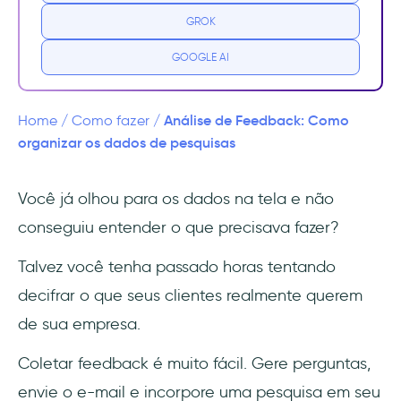
GROK
2- Opiniões conflitantes
GOOGLE AI
3- Desejo vs Realidade
4- O desafio da priorização
Análise de Feedback: Como
Home
/
Como fazer
/
organizar os dados de pesquisas
Etapa 1: Transformando o feedback em
dados processáveis
Você já olhou para os dados na tela e não
conseguiu entender o que precisava fazer?
1- Plataforma de feedback consolidada
Talvez você tenha passado horas tentando
2- Sistema de caixa de entrada
centralizado
decifrar o que seus clientes realmente querem
de sua empresa.
3- Ferramentas de colaboração interna
Coletar feedback é muito fácil. Gere perguntas,
Etapa 2: Definição da sua análise
envie o e-mail e incorpore uma pesquisa em seu