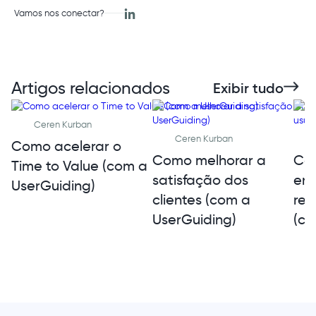
Vamos nos conectar?
Artigos relacionados
Exibir tudo
Ceren Kurban
Ceren Kurban
Como acelerar o
Como melhorar a
Co
Time to Value (com a
satisfação dos
en
UserGuiding)
clientes (com a
ret
UserGuiding)
(co