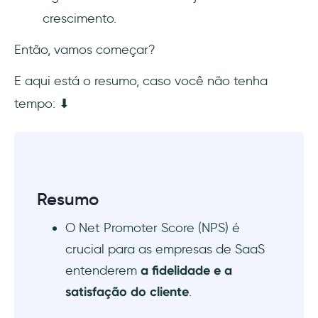
4- Pesquisas por SMS
crescimento.
5- Pesquisas pós-transação
Então, vamos começar?
6- Interações de atendimento ao cliente
E aqui está o resumo, caso você não tenha
tempo: ⬇︎
7- Redes sociais
8- Campanhas automatizadas
As melhores ferramentas para NPS
Resumo
1- SurveyMonkey
O Net Promoter Score (NPS) é
2- Qualtrics
crucial para as empresas de SaaS
entenderem
a fidelidade e a
3- Delighted
satisfação do cliente
.
4- UserGuiding