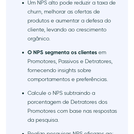
Um NPS alto pode reduzir a taxa de
5- Typeform
churn, melhorar as ofertas de
produtos e aumentar a defesa do
6- Retently
cliente, levando ao crescimento
orgânico.
7- Wootric
O NPS segmenta os clientes
em
8- SurveySparrow
Promotores, Passivos e Detratores,
Como usar os dados do NPS para crescer
fornecendo insights sobre
comportamentos e preferências.
1. Análise de segmentação
Calcule o NPS subtraindo a
2. Análise de tendências
porcentagem de Detratores dos
Promotores com base nas respostas
3. Análise de feedback qualitativo
da pesquisa.
4. Benchmarking
Realize pesquisas NPS eficazes ao: