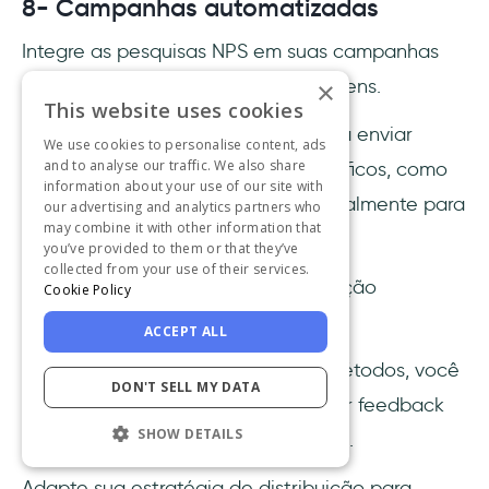
8- Campanhas automatizadas
Integre as pesquisas NPS em suas campanhas
automatizadas de e-mail e mensagens.
×
This website uses cookies
Por exemplo, configure gatilhos para enviar
We use cookies to personalise content, ads
and to analyse our traffic. We also share
pesquisas NPS em intervalos específicos, como
information about your use of our site with
30 dias após a inscrição ou trimestralmente para
our advertising and analytics partners who
may combine it with other information that
clientes de longo prazo.
you’ve provided to them or that they’ve
collected from your use of their services.
A automação garante uma distribuição
Cookie Policy
consistente e oportuna.
ACCEPT ALL
Ao usar uma combinação desses métodos, você
DON'T SELL MY DATA
pode maximizar seu alcance e obter feedback
SHOW DETAILS
abrangente de sua base de clientes.
Adapte sua estratégia de distribuição para