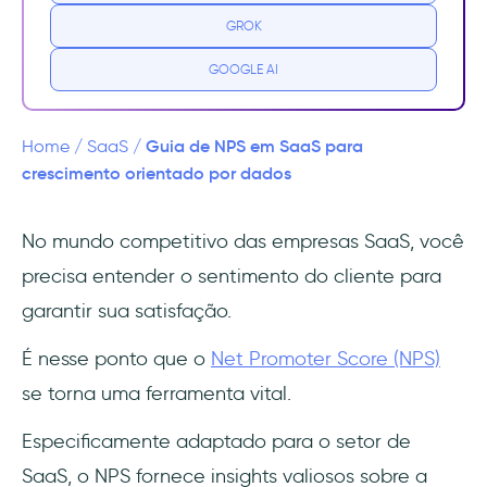
Decodificando as pontuações do NPS para o
GROK
sucesso do seu SaaS
GOOGLE AI
1- Promotores (Pontuação 9-10)
2- Passivos (Pontuação 7-8)
Guia de NPS em SaaS para
Home
/
SaaS
/
crescimento orientado por dados
3- Detratores (Pontuação de 0 a 6)
No mundo competitivo das empresas SaaS, você
Como calcular o Net Promoter Score?
precisa entender o sentimento do cliente para
Como realizar pesquisas NPS para seu
garantir sua satisfação.
SaaS
É nesse ponto que o
Net Promoter Score (NPS)
1- Defina seus objetivos
se torna uma ferramenta vital.
2- Escolha o momento certo
Especificamente adaptado para o setor de
SaaS, o NPS fornece insights valiosos sobre a
3- Elabore perguntas claras e concisas