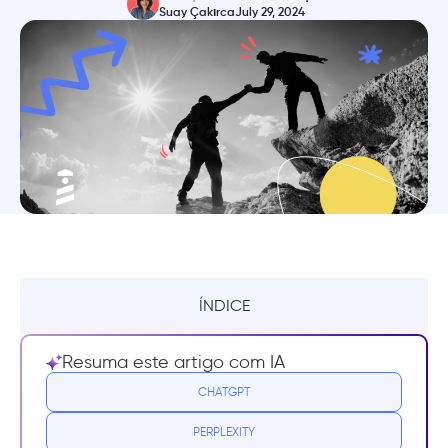
Suay Çakırca
July 29, 2024
ÍNDICE
Resumo
Resuma este artigo com IA
O papel crucial do NPS na promoção do
CHATGPT
sucesso dos negócios SaaS
PERPLEXITY