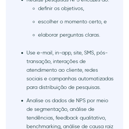
5. Análise da causa raiz
definir os objetivos,
6. Insights práticos
escolher o momento certo, e
7. Melhoria contínua
elaborar perguntas claras.
Elevando o NPS de SaaS: abordagens
Use e-mail, in-app, site, SMS, pós-
inovadoras para um desempenho superior
transação, interações de
1- Benchmarks do NPS
atendimento ao cliente, redes
sociais e campanhas automatizadas
2- NPS transacional
para distribuição de pesquisas.
3- Pesquisas Pulse
Analise os dados de NPS por meio
de segmentação, análise de
Conclusão
tendências, feedback qualitativo,
benchmarking, análise de causa raiz