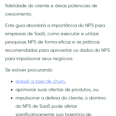
fidelidade do cliente e áreas potenciais de
4- Selecione o método de pesquisa
crescimento.
apropriado
Este guia abordará a importância do NPS para
5- Segmente seu público-alvo
empresas de SaaS, como executar e utilizar
pesquisas NPS de forma eficaz e as práticas
6- Acompanhe os entrevistados
recomendadas para aproveitar os dados do NPS
7- Analise e aja com base no feedback
para impulsionar seus negócios.
Como distribuir suas pesquisas NPS
Se estiver procurando:
1- Pesquisas por e-mail
reduzir a taxa de churn
,
aprimorar suas ofertas de produtos, ou
2- Pesquisas in-app
impulsionar a defesa do cliente, o domínio
3- Pesquisas no site
do NPS de SaaS pode afetar
significativamente sua trajetória de