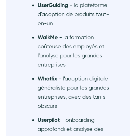
UserGuiding
- la plateforme
Qu'est-ce qu'une plateforme d'adoption
d'adoption de produits tout-
digitale ?
en-un
Apty est-il le meilleur DAP du marché ?
WalkMe
- la formation
coûteuse des employés et
Quelle est une bonne alternative à Apty pour
l'analyse pour les grandes
l'onboarding des clients ?
entreprises
Quelles alternatives Apty peuvent être
utilisées pour améliorer l'adoption digitale
Whatfix
- l'adoption digitale
lors de la conduite du changement ?
généraliste pour les grandes
entreprises, avec des tarifs
obscurs
Userpilot
- onboarding
approfondi et analyse des