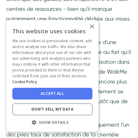
centres de ressources - bien qu'il manque
notamment une fonctionnalité dédiée aux mises
×
à jour des produits.
This website uses cookies
We use cookies to personalise content, ads
Tout comme WalkMe, Whatfix souffre d'une
and to analyse our traffic. We also share
surabondance de fonctionnalités due au fait qu'il
information about your use of our site with
our advertising and analytics partners who
tente de regrouper trop de cas d'utilisation dans
may combine it with other information that
you’ve provided to them or that they’ve
une seule plateforme. Si l'assistance de WalkMe
collected from your use of their services.
est mauvaise, celle de Whatfix l'est encore plus
Cookie Policy
puisque leurs clients doivent généralement se
ACCEPT ALL
fier à des articles en libre-service plutôt que de
DON'T SELL MY DATA
parler à des agents d'assistance.
SHOW DETAILS
À ce titre, Whatfix affiche systématiquement l'un
des pires taux de satisfaction de la clientèle