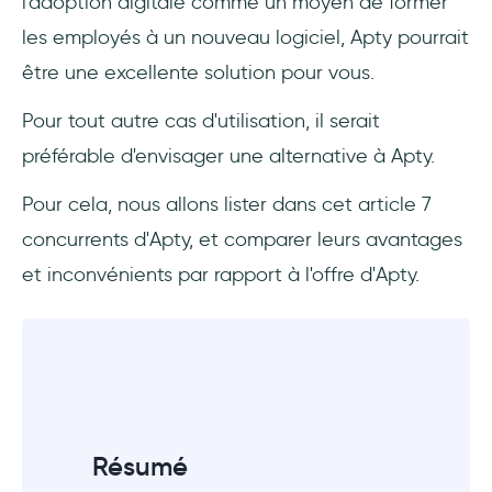
l'adoption digitale comme un moyen de former
analyse des produits, mais pas facile à
les employés à un nouveau logiciel, Apty pourrait
apprendre
être une excellente solution pour vous.
5. Intercom - Outil de support client alimenté
par l'IA avec une fonctionnalité d'onboarding
Pour tout autre cas d'utilisation, il serait
médiocre et hors de prix
préférable d'envisager une alternative à Apty.
6. Nickelled - bon pour l'onboarding simple
Pour cela, nous allons lister dans cet article 7
des utilisateurs et des employés
concurrents d'Apty, et comparer leurs avantages
et inconvénients par rapport à l'offre d'Apty.
7. Stonly - outil d'adoption de produits doté
d'une solide fonction de base de
connaissances, mais peu personnalisable
Conclusion
Questions Fréquentes
Résumé
Quel est le type d'entreprise d'Apty ?