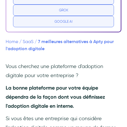
Les fonctionnalités manquantes pour
l'onboarding des utilisateurs
GROK
Interface utilisateur maladroite
GOOGLE AI
Les 7 meilleures alternatives à Apty
7 meilleures alternatives à Apty pour
Home
/
SaaS
/
1. UserGuiding - la plateforme d'adoption de
l'adoption digitale
produits tout-en-un
Vous cherchez une plateforme d'adoption
2. WalkMe - formation coûteuse des
digitale pour votre entreprise ?
employés et analyse pour les grandes
entreprises
La bonne plateforme pour votre équipe
3. Whatfix - adoption digitale généraliste
dépendra de la façon dont vous définissez
pour les grandes entreprises, avec des tarifs
l'adoption digitale en interne.
obscurs
Si vous êtes une entreprise qui considère
4. Userpilot - onboarding approfondi et