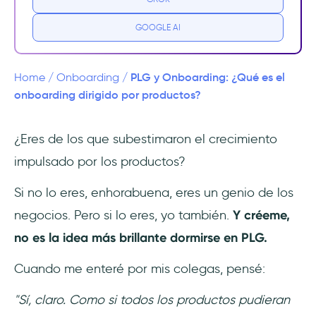
3 ejemplos de grandes estrategias de
GOOGLE AI
onboarding dirigido por productos
1- Grammarly
PLG y Onboarding: ¿Qué es el
Home
/
Onboarding
/
onboarding dirigido por productos?
2- Trello
¿Eres de los que subestimaron el crecimiento
3- Ghostwriter.ai
impulsado por los productos?
¿Listo para dominar el onboarding dirigido
Si no lo eres, enhorabuena, eres un genio de los
por el producto?
negocios. Pero si lo eres, yo también.
Y créeme,
1- Crear un equipo de onboarding
no es la idea más brillante dormirse en PLG.
2- Comprender el resultado deseado por los
Cuando me enteré por mis colegas, pensé:
usuarios
"Sí, claro. Como si todos los productos pudieran
3- Afinar los hitos del éxito de tu