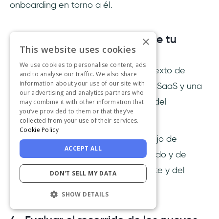
onboarding en torno a él.
3- Afinar los hitos del éxito de tu
×
This website uses cookies
onboarding
We use cookies to personalise content, ads
No saber qué es el éxito en un contexto de
and to analyse our traffic. We also share
information about your use of our site with
onboarding es un gran problema en SaaS y una
our advertising and analytics partners who
gran contribución al analfabetismo del
may combine it with other information that
you’ve provided to them or that they’ve
onboarding.
collected from your use of their services.
Cookie Policy
Por tanto, debes crear hitos en tu flujo de
ACCEPT ALL
onboarding, que definan por separado y de
forma acumulativa el éxito del cliente y del
DON'T SELL MY DATA
usuario.
SHOW DETAILS