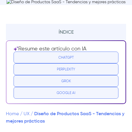
ÍNDICE
Visión general del SaaS
Resume este artículo con IA
Normas comunes de diseño de productos
CHATGPT
SaaS
PERPLEXITY
Cuestiones de diseño para un producto
GROK
SaaS
GOOGLE AI
Mejores prácticas de diseño SaaS
Navegación
Diseño de Productos SaaS - Tendencias y
Home
/
UX
/
mejores prácticas
Ordenación dinámica