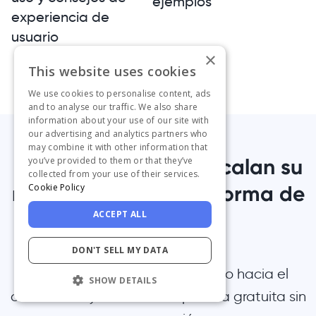
ejemplos
experiencia de
usuario
×
This website uses cookies
We use cookies to personalise content, ads
and to analyse our traffic. We also share
information about your use of our site with
our advertising and analytics partners who
may combine it with other information that
1.000+ equipos ya escalan su
you’ve provided to them or that they’ve
collected from your use of their services.
negocio con la plataforma de
Cookie Policy
UserGuiding
ACCEPT ALL
DON'T SELL MY DATA
Únete a ellos: da el primer paso hacia el
SHOW DETAILS
crecimiento y comienza tu prueba gratuita sin