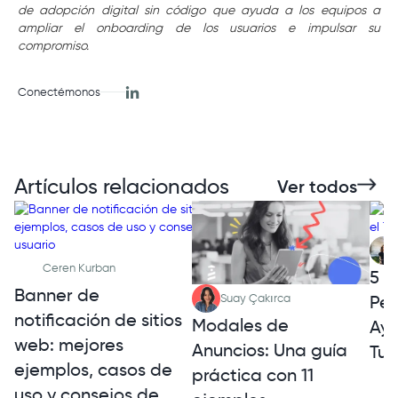
de adopción digital sin código que ayuda a los equipos a
ampliar el onboarding de los usuarios e impulsar su
compromiso.
Conectémonos
Artículos relacionados
Ver todos
Ceren Kurban
5 E
Banner de
Per
Suay Çakırca
notificación de sitios
Modales de
Ayu
web: mejores
Anuncios: Una guía
Tuy
ejemplos, casos de
práctica con 11
uso y consejos de