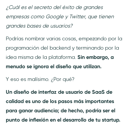
¿Cuál es el secreto del éxito de grandes
Diseño sencillo de la interfaz de usuario de
empresas como Google y Twitter, que tienen
SaaS
grandes bases de usuarios?
Podrías nombrar varias cosas, empezando por la
Registro sencillo
programación del backend y terminando por la
idea misma de la plataforma.
Sin embargo, a
El producto debe ser cercano
menudo se ignora el diseño que utilizan.
Implica a tus clientes durante el proceso de
Y eso es malísimo. ¿Por qué?
diseño
Un diseño de interfaz de usuario de SaaS de
Centra el tiempo de diseño en las funciones
más comunes de tu aplicación
calidad es uno de los pasos más importantes
para ganar audiencia; de hecho, podría ser el
Céntrate en tu público objetivo
punto de inflexión en el desarrollo de tu startup.
Apoyo al cliente