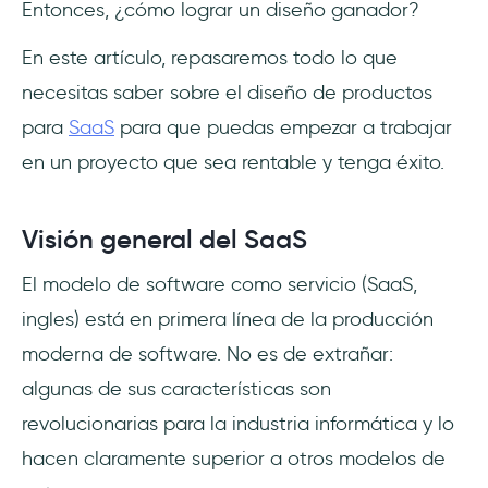
Entonces, ¿cómo lograr un diseño ganador?
Actualiza constantemente el diseño de tu
En este artículo, repasaremos todo lo que
producto
necesitas saber sobre el diseño de productos
Tendencias en el diseño de productos
para
SaaS
para que puedas empezar a trabajar
SaaS
en un proyecto que sea rentable y tenga éxito.
Conclusión
Visión general del SaaS
El modelo de software como servicio (SaaS,
ingles) está en primera línea de la producción
moderna de software. No es de extrañar:
algunas de sus características son
revolucionarias para la industria informática y lo
hacen claramente superior a otros modelos de