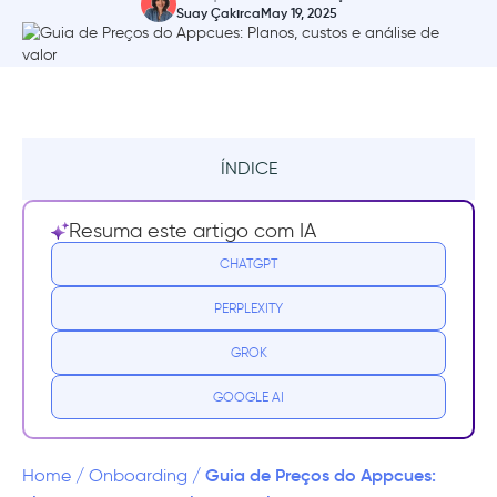
Suay Çakırca
May 19, 2025
ÍNDICE
Resumo
Resuma este artigo com IA
O que é o Appcues?
CHATGPT
PERPLEXITY
Para que o Appcues é usado?
GROK
Quanto custa o Appcues?
GOOGLE AI
Desafios comuns com o Appcues
Quais são os níveis de preços do
Guia de Preços do Appcues:
Home
/
Onboarding
/