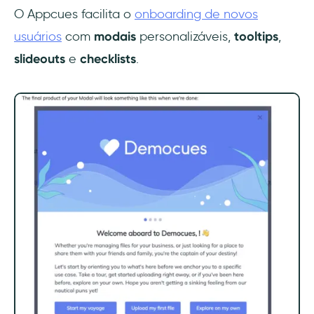
O Appcues facilita o
onboarding de novos
usuários
com
modais
personalizáveis,
tooltips
,
slideouts
e
checklists
.