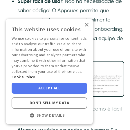
Super fácil de usar
: Não há necessidade de
saber código! O Appcues permite que
equipes não técnicas criem facilmente
×
This website uses cookies
experiências in-app e fluxos de onboarding.
Perfeito para quem não tem uma equipe de
We use cookies to personalise content, ads
and to analyse our traffic. We also share
desenvolvimento.
information about your use of our site with
our advertising and analytics partners who
may combine it with other information that
you’ve provided to them or that they’ve
collected from your use of their services.
Cookie Policy
ACCEPT ALL
DON'T SELL MY DATA
Um avaliador do G2 falando sobre como é fácil
SHOW DETAILS
usar o Appcues