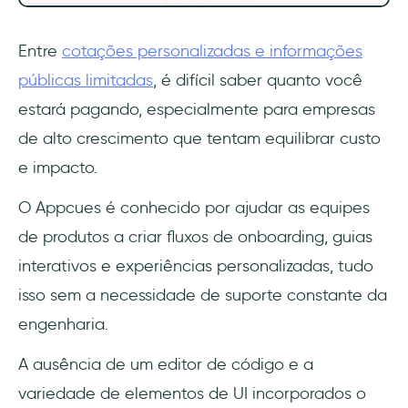
Quais recursos estão incluídos em cada
Entre
cotações personalizadas e informações
plano do Appcues?
públicas limitadas
, é difícil saber quanto você
Qual plano do Appcues oferece mais valor, o
estará pagando, especialmente para empresas
preço mensal ou anual?
de alto crescimento que tentam equilibrar custo
O Appcues vale o preço para onboarding de
e impacto.
usuários no aplicativo?
O Appcues é conhecido por ajudar as equipes
O que você deve esperar da avaliação
de produtos a criar fluxos de onboarding, guias
gratuita e dos planos pagos do Appcues?
interativos e experiências personalizadas, tudo
isso sem a necessidade de suporte constante da
engenharia.
A ausência de um editor de código e a
variedade de elementos de UI incorporados o