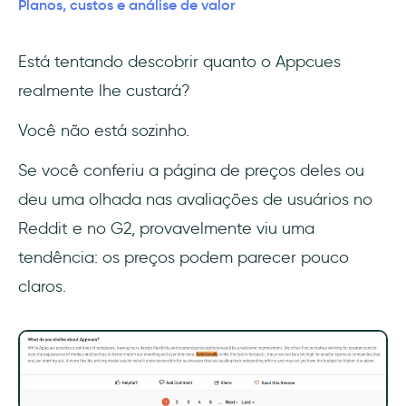
Appcues?
Planos, custos e análise de valor
O custo do Appcues vale a pena?
Está tentando descobrir quanto o Appcues
realmente lhe custará?
Prós do Appcues
Você não está sozinho.
Contras do Appcues
Se você conferiu a página de preços deles ou
Uma alternativa melhor ao Appcues
deu uma olhada nas avaliações de usuários no
Quanto custa a UserGuiding?
Reddit e no G2, provavelmente viu uma
tendência: os preços podem parecer pouco
Considerações finais: Escolhendo o plano
claros.
certo ou uma alternativa
Perguntas Frequentes
Quais são as diferenças entre os planos do
Appcues: Essentials, Growth e Enterprise?