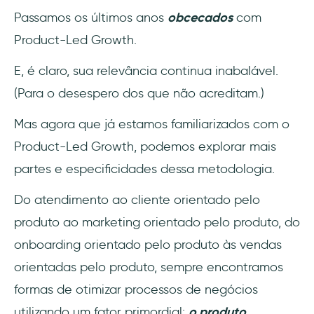
Passamos os últimos anos
obcecados
com
PLG e PLS são coisas diferentes?
Product-Led Growth.
1- PLG é a ideologia principal, PLS é uma
E, é claro, sua relevância continua inabalável.
parte dela
(Para o desespero dos que não acreditam.)
2- PLG é uma mentalidade, PLS é um
Mas agora que já estamos familiarizados com o
processo
Product-Led Growth, podemos explorar mais
3- PLG é qualitativo, PLS é quantitativo
partes e especificidades dessa metodologia.
4- PLG é inbound, PLS é outbound
Do atendimento ao cliente orientado pelo
produto ao marketing orientado pelo produto, do
5- O PLG vale a pena, e o PLS também
onboarding orientado pelo produto às vendas
Resumindo…
orientadas pelo produto, sempre encontramos
formas de otimizar processos de negócios
Perguntas Frequentes
utilizando um fator primordial:
o produto.