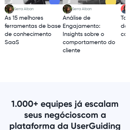
Serra Alban
Serra Alban
As 15 melhores
Tax
Análise de
ferramentas de base
da 
Engajamento:
de conhecimento
com
Insights sobre o
SaaS
comportamento do
cliente
1.000+ equipes já escalam
seus negócios
com a
plataforma da UserGuiding