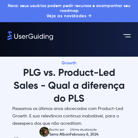
Novo: seus usuários podem pedir recursos e acompanhar seu
roadmap
Veja as novidades →
Growth
PLG vs. Product-Led
Sales - Qual a diferença
do PLS
Passamos os últimos anos obcecados com Product-Led
Growth. E sua relevância continua inabalável, para o
desespero dos que não acreditam.
Escrito por
Última atualização
Serra Alban
February 6, 2024