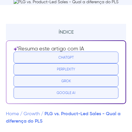
ÍNDICE
O que é Product-Led Growth?
Resuma este artigo com IA
Como uma estratégia PLG funciona?
CHATGPT
PERPLEXITY
O que é Product-Led Sales?
GROK
Como o Product-Led Sales funciona?
GOOGLE AI
Falando em usar seus próprios
dispositivos…
PLG vs. Product-Led Sales - Qual a
Home
/
Growth
/
👉Experimente a ferramenta
diferença do PLS
GRATUITAMENTE👈