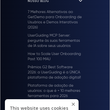
NOSSO BLOG
7 Melhores Alternativas ao
GetDemo para Onboarding de
Usuários e Demos Interativas
(2026)
UserGuiding MCP Server:
pergunte às suas ferramentas
de IA sobre seus usuários
How to Scale User Onboarding
Past 100 MAU
Prêmios G2 Best Software
2026: a UserGuiding é a ÚNICA
plataforma de adoção digital!
Plataforma de adoção de
usuários: o que é + 10 melhores
ferramentas para 2026
×
Onboarding de Usuários em
This website uses cookies
HealthTech: Um estudo de 13