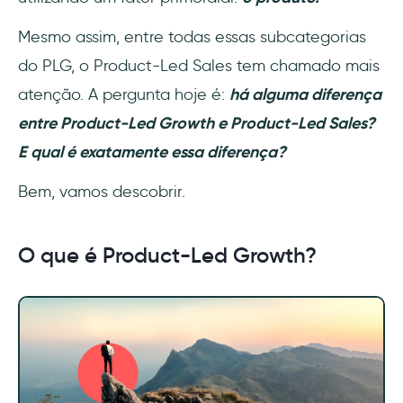
O que é uma abordagem PLG?
Mesmo assim, entre todas essas subcategorias
O que o PLG significa no mundo dos
do PLG, o Product-Led Sales tem chamado mais
negócios?
atenção. A pergunta hoje é:
há alguma diferença
entre Product-Led Growth e Product-Led Sales?
Qual é a principal diferença entre Product-
Led Growth e Product-Led Sales?
E qual é exatamente essa diferença?
Bem, vamos descobrir.
O que é Product-Led Growth?