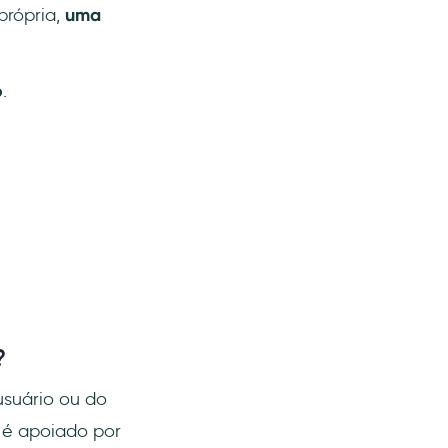
própria,
uma
o
.
?
suário ou do
 é apoiado por