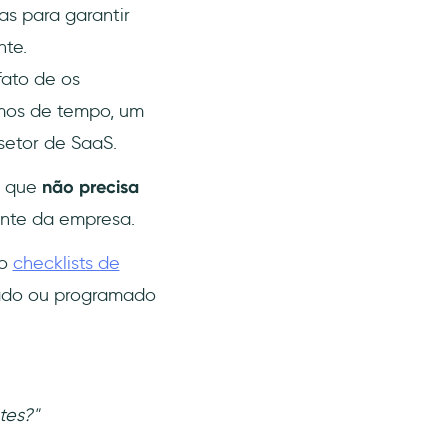
s para garantir
nte.
ato de os
rmos de tempo, um
setor de SaaS.
g que
não precisa
ante da empresa.
mo
checklists de
ado ou programado
tes?"