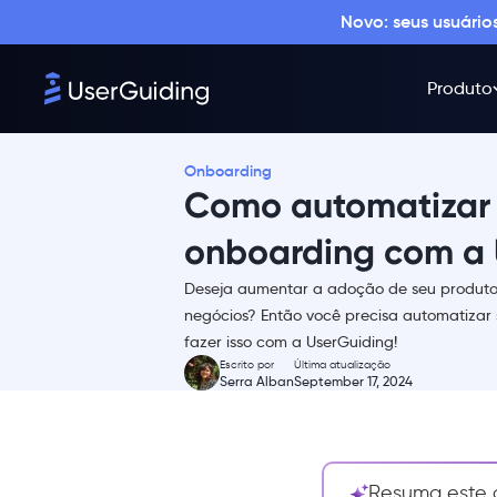
Novo: seus usuári
Produto
O que significa exatamente
onboarding automatizado?
Onboarding
Como automatizar 
Por que automatizar o
onboarding de usuários?
onboarding com a 
3 exemplos de automação de
onboarding em SaaS
Deseja aumentar a adoção de seu produto
1- Ideta
negócios? Então você precisa automatizar
fazer isso com a UserGuiding!
2- Next Fit
Escrito por
Última atualização
3- Indicata da Autorola
Serra Alban
September 17, 2024
Como criar e automatizar fluxos
de onboarding com a
UserGuiding em 3 passos
Resuma este a