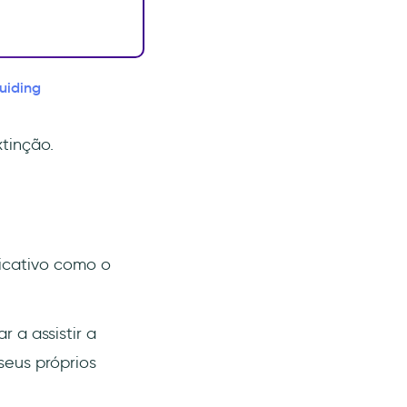
uiding
tinção.
icativo como o
 a assistir a
eus próprios