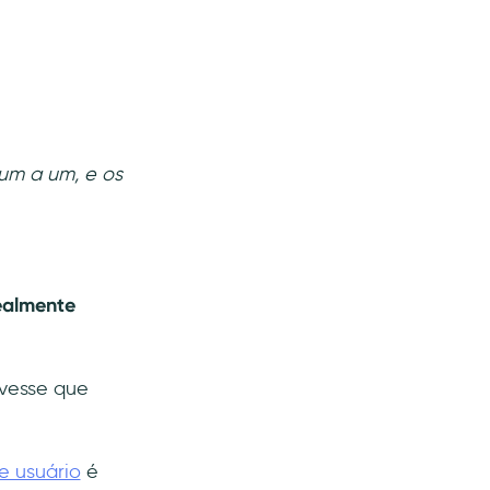
 um a um, e os
realmente
ivesse que
e usuário
é