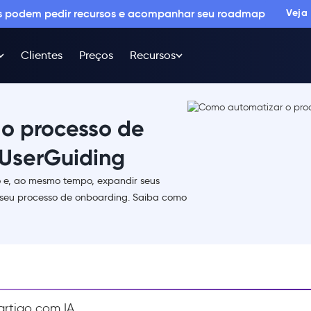
os podem pedir recursos e acompanhar seu roadmap
Veja
Clientes
Preços
Recursos
o processo de
UserGuiding
 e, ao mesmo tempo, expandir seus
 seu processo de onboarding. Saiba como
rtigo com IA