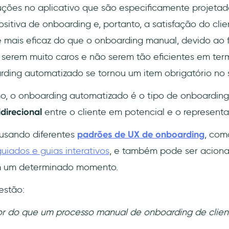
ções no aplicativo que são especificamente projetada
itiva de onboarding e, portanto, a satisfação do clie
ais eficaz do que o onboarding manual, devido ao f
 serem muito caros e não serem tão eficientes em te
ding automatizado se tornou um item obrigatório no 
mo, o onboarding automatizado é o tipo de onboardin
direcional
entre o cliente em potencial e o represent
o usando diferentes
padrões de UX de onboarding
, co
guiados e guias interativos
, e também pode ser acion
m um determinado momento.
estão:
or do que um processo manual de onboarding de clien