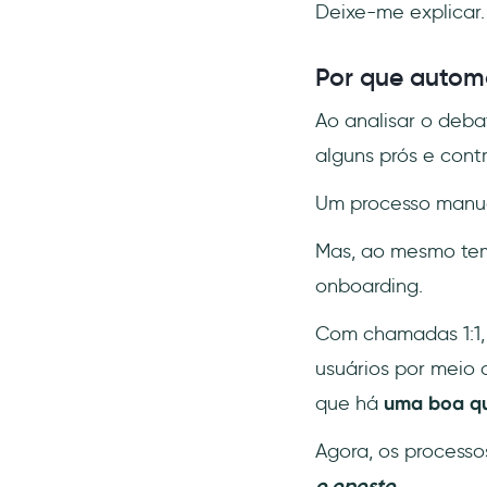
Deixe-me explicar.
Por que automa
Ao analisar o deba
alguns prós e contr
Um processo manua
Mas, ao mesmo tem
onboarding.
Com chamadas 1:1,
usuários por meio 
que há
uma boa qu
Agora, os process
o oposto.