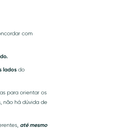
concordar com
do.
s lados
do
s para orientar os
s, não há dúvida de
erentes,
até mesmo