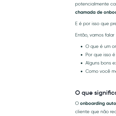
potencialmente ca
chamada de onboa
E é por isso que 
Então, vamos falar 
O que é um on
Por que isso é
Alguns bons e
Como você mes
O que signifi
O
onboarding aut
cliente que não re