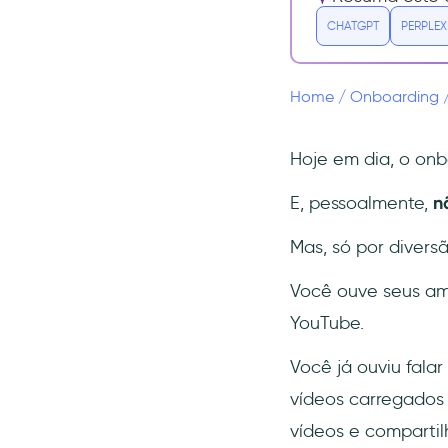
1- Criar um guia
CHATGPT
PERPLEX
2- Personalizar e
automatizar
3- Salvar e publicar
Home
/
Onboarding
👉 Gostou do que viu?
Experimente a UserGuiding
gratuitamente! 👈
Hoje em dia, o on
Conclusão
E, pessoalmente,
n
Perguntas Frequentes
Mas, só por divers
O que é onboarding
automatizado?
Você ouve seus ami
Como automatizar o
YouTube.
processo de onboarding de
usuários?
Você já ouviu falar
Por que automatizar o
processo de onboarding?
vídeos carregados
vídeos e compartil