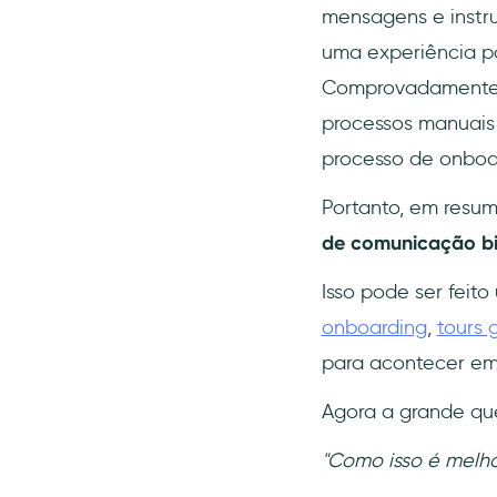
mensagens e instru
uma experiência pos
Comprovadamente m
processos manuais
processo de onboar
Portanto, em resu
de comunicação bi
Isso pode ser feit
onboarding
,
tours 
para acontecer e
Agora a grande qu
"Como isso é melh