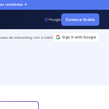
 as novidades →
Comece Grátis
Login
Top 50 entre
175.000+ Produtos
A única plataforma
de adoção digital
confiada por
milhares de
compradores
corporativos.
SAIBA MAIS