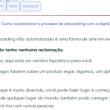
ITY
GROK
GOOGLE AI
Como automatizar o processo de onboarding com a UserG
/
boarding não automatizado é uma forma de arte em ex
ão tenho nenhuma reclamação.
ão, aqui está um cenário hipotético para você:
gos falarem sobre um produto legal, digamos, um apl
 que é muito divertido; você pode fazer login e começar
 de qualquer lugar do mundo, também pode carregar s
há-los com outras pessoas.